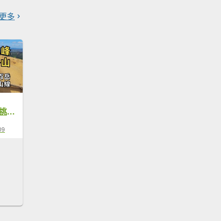
更多
筆架連峰-二格山｜挑戰６公里攀岩稜線，順登小百岳
09