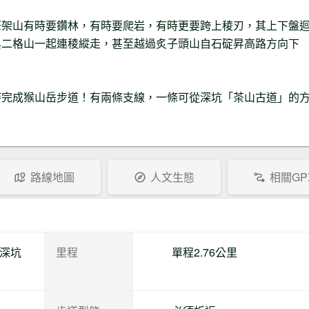
筆架山有時要鑽林，有時要爬岩，有時更要跨上稜刃，其上下盤
與二格山一起連稜縱走，甚至越過炙子頭山自石碇昇高路方向下
時完成猴山岳步道！有兩條支線，一條可從深坑「茶山古道」的
路線地圖
人文生態
相關GP
市深坑
里程
單程2.76公里