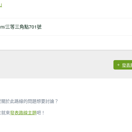
山
78m/三等三角點701號
發表
麼關於此路線的問題想要討論？
在就來
發表路線主題
吧！