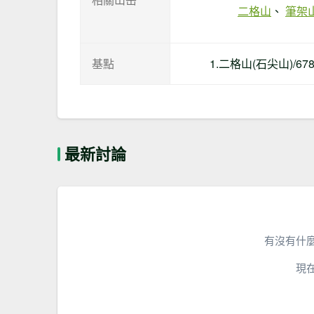
二格山
筆架
基點
1.二格山(石尖山)/6
最新討論
有沒有什
現