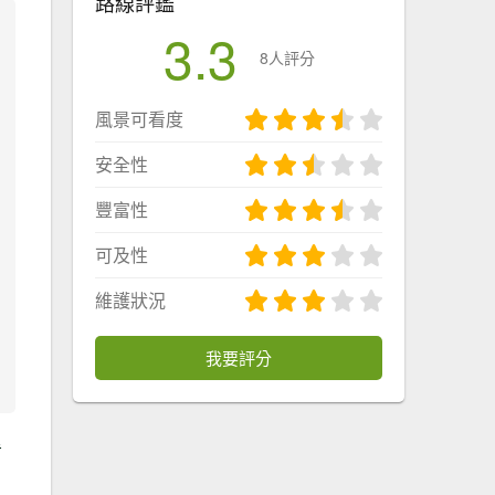
路線評鑑
3.3
8人評分
風景可看度
安全性
豐富性
可及性
維護狀況
我要評分
看