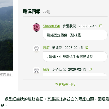
路況回報
72則
Sharon Wu
步道狀況
2026-07-15
绑繩固定樁倒（連根拔
賈度
通訊點
2026-02-15
, 遠傳，中華電信手機可通訊點
賈度
步道狀況
2026-02-15
旅遊局）
福德廟
查看所有回報
為一處呈鋸齒狀的連峰岩壁，其最高峰為並立的兩座山頭，因遠
基點。