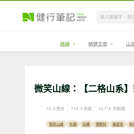
路線
精選文章
山
微笑山線：【二格山系】
12 人想去
114 人去過
12,716 次點閱
微笑山線
杜鵑
拉繩
視野好
展望佳
林