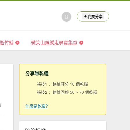
我要分享
 森遊竹縣
微笑山線縱走尋寶集章
分享賺乾糧
祕技1： 路線評分 10 個乾糧
祕技2： 路線回報 50 ~ 70 個乾糧
享
什麼是乾糧?