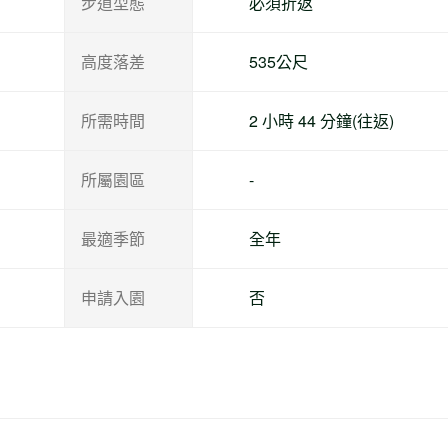
步道型態
必須折返
高度落差
535公尺
所需時間
2 小時 44 分鐘(往返)
所屬園區
-
最適季節
全年
申請入園
否