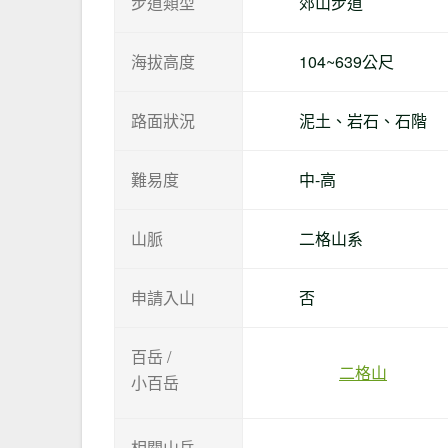
步道類型
郊山步道
海拔高度
104~639公尺
路面狀況
泥土、岩石、石階
難易度
中-高
山脈
二格山系
申請入山
否
百岳 /
二格山
小百岳
相關山岳