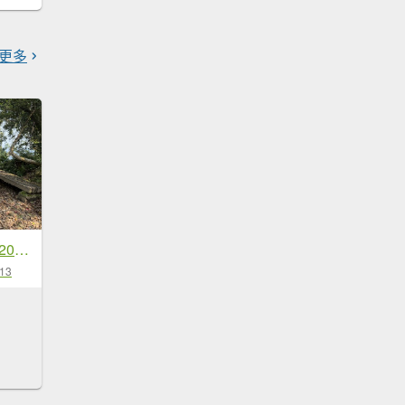
更多
[微笑山線_第八段] 2026_0411 二格山系_炙子頭山
-13