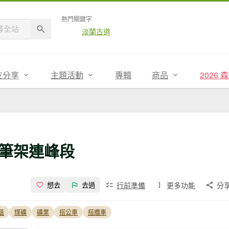
熱門關鍵字
淡蘭古道
友分享
主題活動
專輯
商品
2026
筆架連峰段
行前準備
更多功能
分
想去
去過
蔭
煤礦
礦業
搭公車
搭纜車