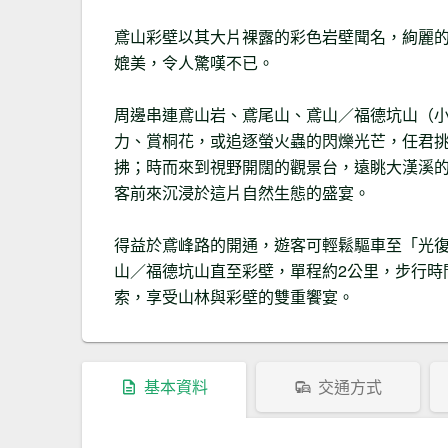
鳶山彩壁以其大片裸露的彩色岩壁聞名，絢麗
媲美，令人驚嘆不已。
周邊串連鳶山岩、鳶尾山、鳶山／福德坑山（
力、賞桐花，或追逐螢火蟲的閃爍光芒，任君
拂；時而來到視野開闊的觀景台，遠眺大漢溪
客前來沉浸於這片自然生態的盛宴。
得益於鳶峰路的開通，遊客可輕鬆驅車至「光
山／福德坑山直至彩壁，單程約2公里，步行時
索，享受山林與彩壁的雙重饗宴。
基本資料
交通方式