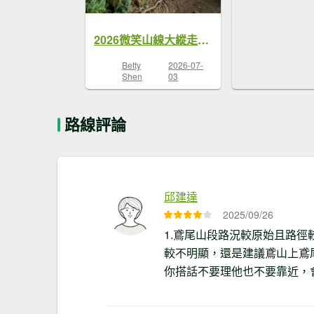
2026微笑山線大縱走尋寶集章任務微笑山線：【鳶山山系】鳶山彩壁段
Betty
2026-07-
Shen
03
路線評論
邱建達
2025/09/26
1.鳶尾山段路況較原始且路
較不明顯，還是建議鳶山上鳶
你搭話不要理他也不要靠近，