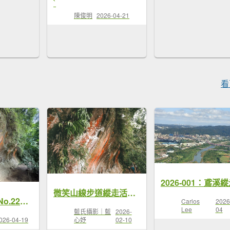
`
陳俊明
2026-04-21
看
微笑山線步道縱走活動・親子達人藍白拖帶路【鳶山彩壁】三峽老街旁的登山路線｜爬山・逛老街・藍染手作一日慢旅
【肉腳練功記 No.22】鳶山 鳶山彩壁 鳶尾山
Carlos
2026
Lee
04
藍氏攝影｜藍
2026-
心妤
02-10
026-04-19