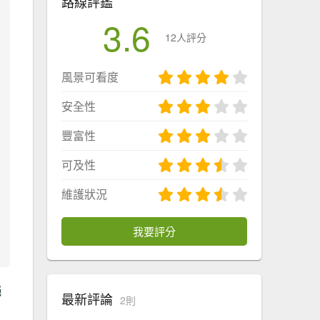
路線評鑑
3.6
12人評分
風景可看度
安全性
豐富性
可及性
維護狀況
我要評分
絕
最新評論
2則