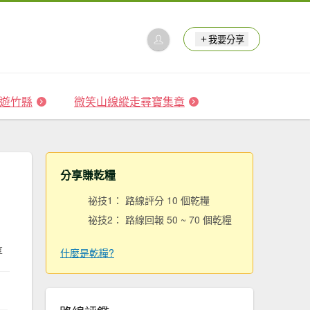
我要分享
 森遊竹縣
微笑山線縱走尋寶集章
分享賺乾糧
祕技1： 路線評分 10 個乾糧
祕技2： 路線回報 50 ~ 70 個乾糧
享
什麼是乾糧?