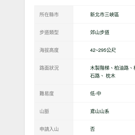
所在縣市
新北市三峽區
步道類型
郊山步道
海拔高度
42~295公尺
路面狀況
木製階梯、柏油路、
石路、 枕木
難易度
低-中
山脈
鳶山山系
申請入山
否