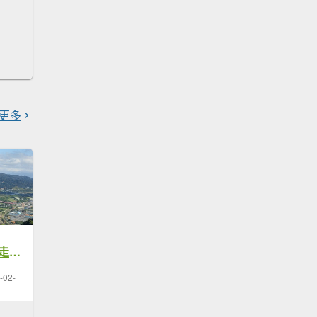
更多
2026-001：鳶溪縱走六連峰
-02-