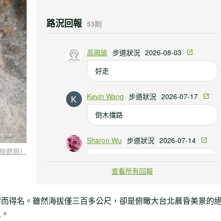
路況回報
53則
高珮瑜
步道狀況
2026-08-03
好走
Kevin Wang
步道狀況
2026-07-17
倒木擋路
Sharon Wu
步道狀況
2026-07-14
旅遊局）
倒木完全橫路可跨
查看所有回報
鳶而得名。雖然海拔僅三百多公尺，卻是俯瞰大台北晨昏美景的
足。