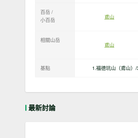
百岳 /
鳶山
小百岳
相關山岳
鳶山
基點
1.福德坑山（鳶山）/
最新討論