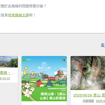
麼關於此路線的問題想要討論？
在就來
發表路線主題
吧！
看
20260412鳶山東峰、長春嶺、鳶山（福德坑山）三角點、鳶山彩壁、鳶山岩、光復紀念鐘
6-05-03
肉腳鐵腿
2026-0