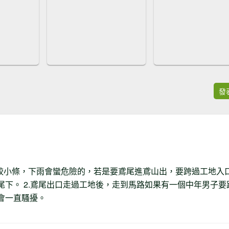
發
徑較小條，下雨會蠻危險的，若是要鳶尾進鳶山出，要跨過工地入
尾下。 2.鳶尾出口走過工地後，走到馬路如果有一個中年男子要
會一直騷擾。