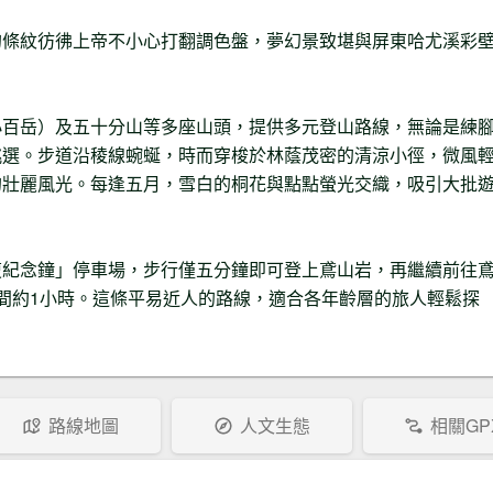
的條紋彷彿上帝不小心打翻調色盤，夢幻景致堪與屏東哈尤溪彩
小百岳）及五十分山等多座山頭，提供多元登山路線，無論是練
挑選。步道沿稜線蜿蜒，時而穿梭於林蔭茂密的清涼小徑，微風
的壯麗風光。每逢五月，雪白的桐花與點點螢光交織，吸引大批
復紀念鐘」停車場，步行僅五分鐘即可登上鳶山岩，再繼續前往
間約1小時。這條平易近人的路線，適合各年齡層的旅人輕鬆探
路線地圖
人文生態
相關GP