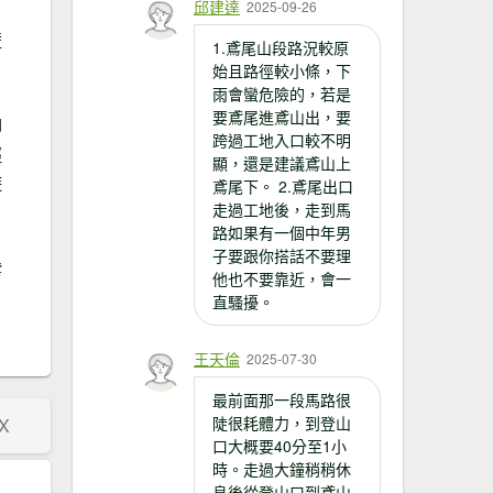
邱建達
2025-09-26
壁
1.鳶尾山段路況較原
始且路徑較小條，下
雨會蠻危險的，若是
要鳶尾進鳶山出，要
腳
跨過工地入口較不明
輕
顯，還是建議鳶山上
遊
鳶尾下。 2.鳶尾出口
走過工地後，走到馬
路如果有一個中年男
子要跟你搭話不要理
鳶
他也不要靠近，會一
直騷擾。
王天倫
2025-07-30
最前面那一段馬路很
陡很耗體力，到登山
X
口大概要40分至1小
時。走過大鐘稍稍休
息後從登山口到鳶山