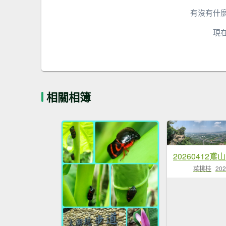
有沒有什
現
相關相簿
菜桃桂
202