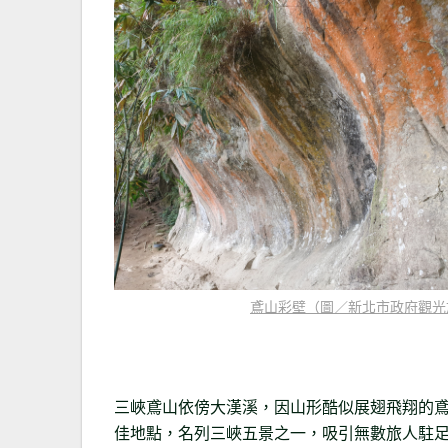
鳶山彩壁（圖／新北市政府觀光
三峽鳶山依傍大漢溪，因山形酷似展翅飛翔的
佳地點，名列三峽五景之一，吸引無數旅人駐