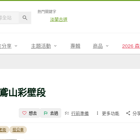
熱門關鍵字
淡蘭古道
友分享
主題活動
專輯
商品
2026
鳶山彩壁段
行前準備
更多功能
分
想去
去過
老街
搭公車