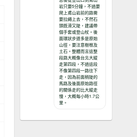
岩只要5分鐘，不過要
爬上鳶山岩前的路需
要拉繩上去，不然石
頭既滑又陡，建議帶
個手套或登山杖。後
面環狀步道多是原始
山徑，要注意樹根及
土石。整體而言這整
段路大概像台北大縱
走第四段，不過這段
不像第四段一路往下
走，因為前面稍陡的
馬路及後面原始路徑
的關係走的比大縱走
慢，大概每小時1.7公
里。