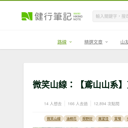
路線
精選文章
山
微笑山線：【鳶山山系】
14 人想去
166 人去過
12,894 次點閱
微笑山線
油桐花
視野好
展望佳
賞螢