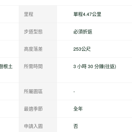
里程
單程4.47公里
步道型態
必須折返
高度落差
253公尺
樹根土
所需時間
3 小時 30 分鐘(往返)
所屬園區
-
最適季節
全年
申請入園
否