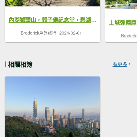
內湖獅頭山，郭子儀紀念堂，碧湖公園環山步道，樹梅古道，大港墘公園，明美公園
Broderick戶外旅行
2024-02-01
Brode
相關相簿
看更多