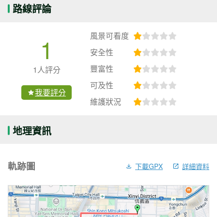
路線評論
風景可看度
1
安全性
豐富性
1人評分
可及性
我要評分
維護狀況
地理資訊
軌跡圖
下載GPX
詳細資料