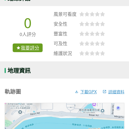
風景可看度
0
安全性
豐富性
0人評分
可及性
我要評分
維護狀況
地理資訊
軌跡圖
下載GPX
詳細資料