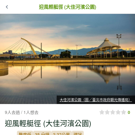
迎風輕艇徑 (大佳河濱公園)
大佳河濱公園（圖／臺北市政府觀光傳播局）
9人去過 / 1人想去
0
迎風輕艇徑 (大佳河濱公園)
難度低
35 分鐘
2.27公里
環狀