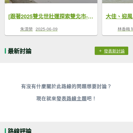
[跟著2025雙北世壯運探索雙北市-3/21] 2025_0607 迎風輕艇徑 (大佳河濱公園)
朱清榮
2025-06-09
林香梅 Ma
最新討論
發表新討論
有沒有什麼關於此路線的問題想要討論？
現在就來
發表路線主題
吧！
路線評論