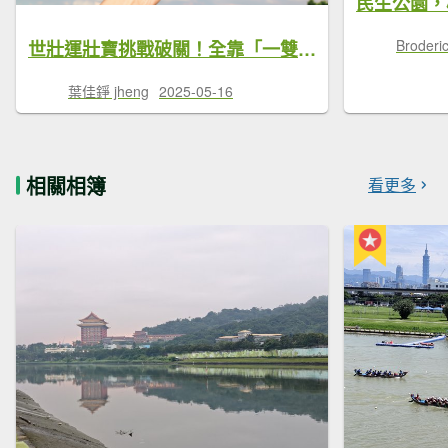
Brode
世壯運壯寶挑戰破關！全靠「一雙會呼吸的鞋」
葉佳錚 jheng
2025-05-16
相關相簿
看更多