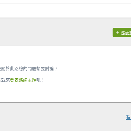
發表
麼關於此路線的問題想要討論？
在就來
發表路線主題
吧！
看