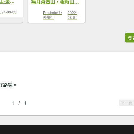
黃金神社-半屏山-茶壺山-時報山之旅
無耳茶壺山，報時山步道，小金瓜露頭步道
024-09-03
Broderick戶
2022-
外旅行
03-01
發
好路線。
1
/
1
下一頁