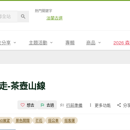
熱門關鍵字
淡蘭古道
友分享
主題活動
專輯
商品
2026
走-茶壺山線
行前準備
更多功能
分
想去
去過
60展望
景色開闊
芒花
搭公車
搭客運