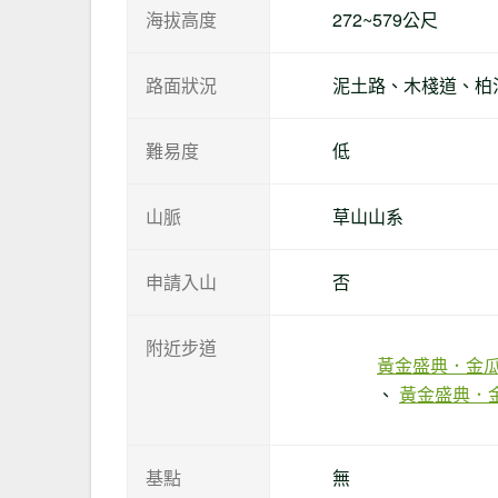
海拔高度
272~579公尺
路面狀況
泥土路、木棧道、柏
難易度
低
山脈
草山山系
申請入山
否
附近步道
黃金盛典．金瓜
黃金盛典．
基點
無