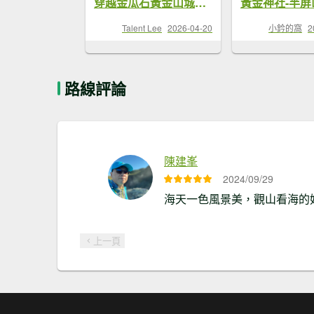
穿越金瓜石黃金山城的文史歲月痕跡 探索世界最長廢煙道與哈巴狗岩
Talent Lee
2026-04-20
小鈐的窩
2
路線評論
陳建峯
2024/09/29
海天一色風景美，觀山看海的
上一頁