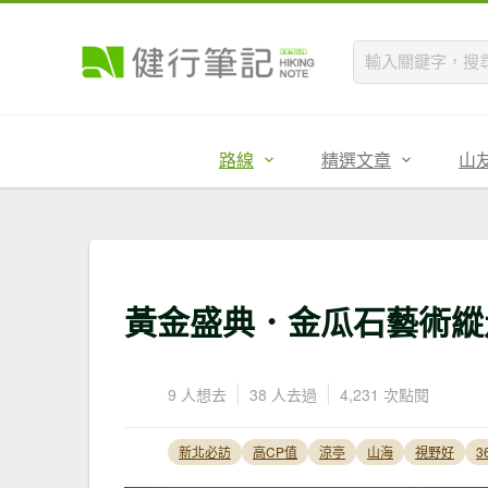
路線
精選文章
山
黃金盛典．金瓜石藝術縱
9 人想去
38 人去過
4,231 次點閱
新北必訪
高CP值
涼亭
山海
視野好
3