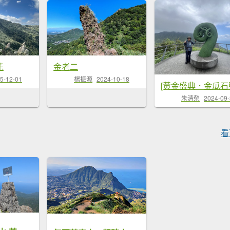
花
金老二
5-12-01
楊振源
2024-10-18
朱清榮
2024-09
看