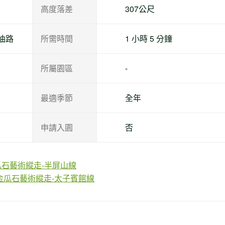
高度落差
307公尺
油路
所需時間
1 小時 5 分鐘
所屬園區
-
最適季節
全年
申請入園
否
石藝術縱走-半屏山線
金瓜石藝術縱走-太子賓館線