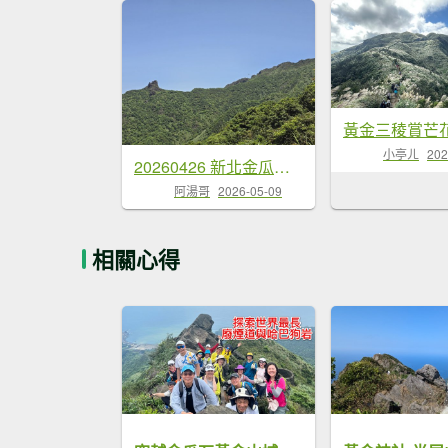
黃金三稜賞芒
小亭ㄦ
202
20260426 新北金瓜石半屏山無耳茶壺山
阿湯哥
2026-05-09
相關心得