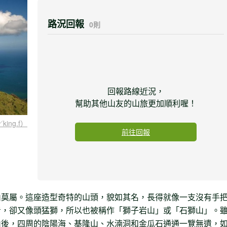
路況回報
0則
回報路線近況，
幫助其他山友的山旅更加順利喔！
ing.f）
前往回報
山莫屬。這座造型奇特的山頭，貌如其名，長得就像一支沒有手
看，卻又像頭猛獅，所以也被稱作「獅子岩山」或「石獅山」。
山後，四周的陰陽海、基隆山、水湳洞和金瓜石通通一覽無遺，