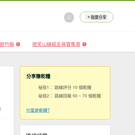
我要分享
 森遊竹縣
微笑山線縱走尋寶集章
分享賺乾糧
祕技1： 路線評分 10 個乾糧
祕技2： 路線回報 50 ~ 70 個乾糧
享
什麼是乾糧?