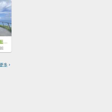
[黃金盛典．金瓜石藝術縱走-2/3] 2024_0928 茶壺山線
-30
更多