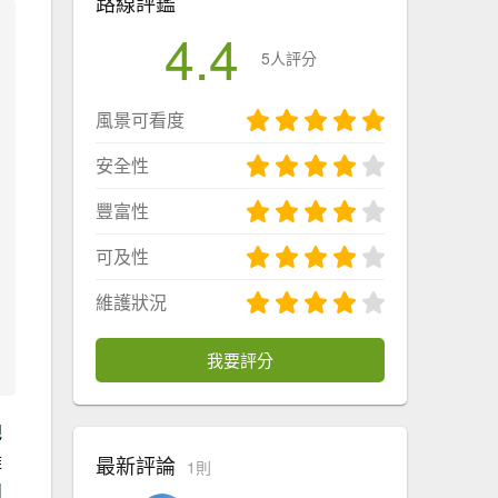
路線評鑑
4.4
5人評分
風景可看度
安全性
豐富性
可及性
維護狀況
我要評分
把
雖
最新評論
1則
如