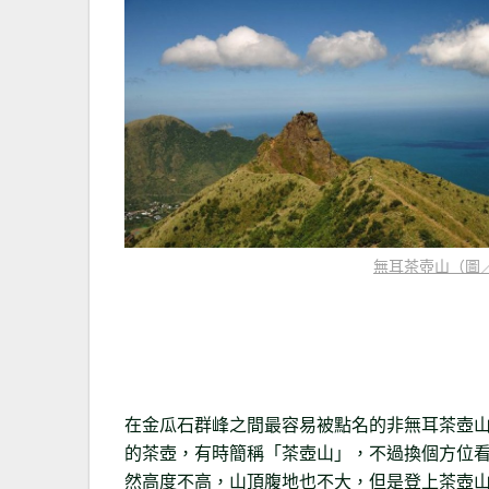
無耳茶壺山（圖／k
在金瓜石群峰之間最容易被點名的非無耳茶壺
的茶壺，有時簡稱「茶壺山」，不過換個方位
然高度不高，山頂腹地也不大，但是登上茶壺