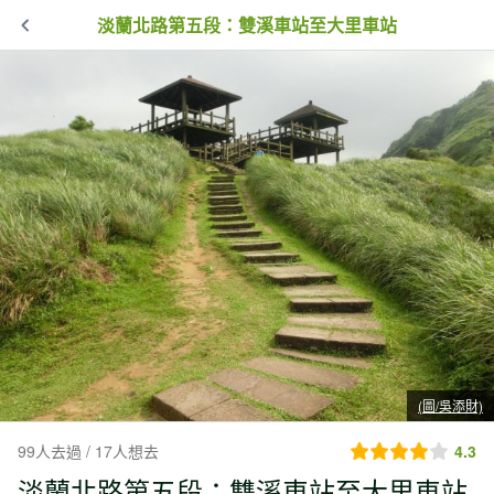
淡蘭北路第五段：雙溪車站至大里車站
(圖/吳添財)
99人去過 / 17人想去
4.3
淡蘭北路第五段：雙溪車站至大里車站