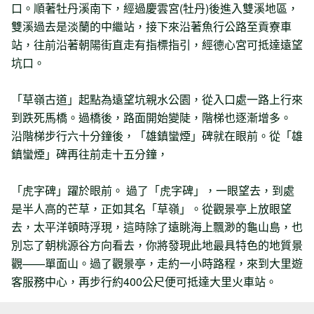
口。順著牡丹溪南下，經過慶雲宮(牡丹)後進入雙溪地區，
雙溪過去是淡蘭的中繼站，接下來沿著魚行公路至貢寮車
站，往前沿著朝陽街直走有指標指引，經德心宮可抵達遠望
坑口。
「草嶺古道」起點為遠望坑親水公園，從入口處一路上行來
到跌死馬橋。過橋後，路面開始變陡，階梯也逐漸增多。
沿階梯步行六十分鐘後，「雄鎮蠻煙」碑就在眼前。從「雄
鎮蠻煙」碑再往前走十五分鐘，
「虎字碑」躍於眼前。 過了「虎字碑」，一眼望去，到處
是半人高的芒草，正如其名「草嶺」。從觀景亭上放眼望
去，太平洋頓時浮現，這時除了遠眺海上飄渺的龜山島，也
別忘了朝桃源谷方向看去，你將發現此地最具特色的地質景
觀——單面山。過了觀景亭，走約一小時路程，來到大里遊
客服務中心，再步行約400公尺便可抵達大里火車站。