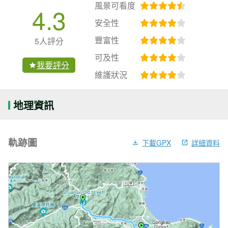
風景可看度
4.3
安全性
豐富性
5人評分
可及性
我要評分
維護狀況
地理資訊
軌跡圖
下載GPX
詳細資料