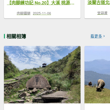
【肉腳練功記 No.20】大溪 桃源谷 灣坑頭山 大里
堂葫蘆
肉腳鐵腿
2025-11-06
相關相簿
看更多