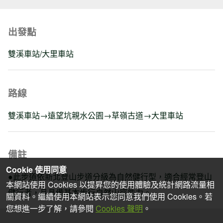
出發點
雙溪車站/大里車站
路線
雙溪車站→遠望坑親水公園→草嶺古道→大里車站
備註
Cookie 使用同意
●此步道依新北登山步道分級為自然健行型，適合經常登山
本網站使用 Cookies 以提昇您的使用體驗及統計網路流量相
健行者，且具備基本步行自然山徑能力。
關資料。繼續使用本網站表示您同意我們使用 Cookies。若
您想進一步了解，請參閱
Cookies 聲明
。