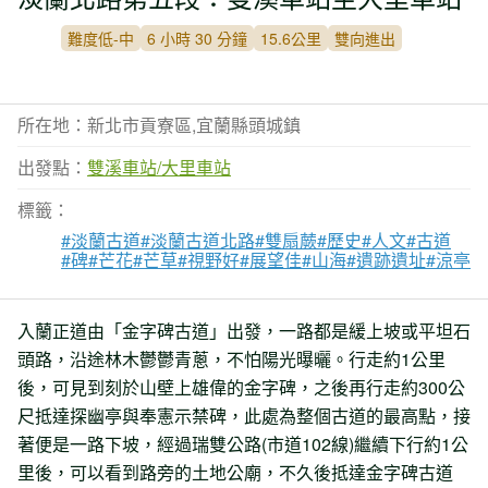
難度低-中
6 小時 30 分鐘
15.6公里
雙向進出
所在地：新北市貢寮區,宜蘭縣頭城鎮
出發點：
雙溪車站/大里車站
標籤：
#淡蘭古道
#淡蘭古道北路
#雙扇蕨
#歷史
#人文
#古道
#碑
#芒花
#芒草
#視野好
#展望佳
#山海
#遺跡遺址
#涼亭
入蘭正道由「金字碑古道」出發，一路都是緩上坡或平坦石
頭路，沿途林木鬱鬱青蔥，不怕陽光曝曬。行走約1公里
後，可見到刻於山壁上雄偉的金字碑，之後再行走約300公
尺抵達探幽亭與奉憲示禁碑，此處為整個古道的最高點，接
著便是一路下坡，經過瑞雙公路(市道102線)繼續下行約1公
里後，可以看到路旁的土地公廟，不久後抵達金字碑古道