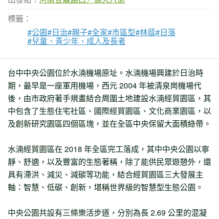
標籤：
#公園
#日治
#親子
#全家
#市區型
#林蔭
#日落
#兒童、青少年、成人及長者
台中中央公園位於水湳機場原址。水湳機場興建於日治時
期，最早是一座軍用機場，西元 2004 年被清泉崗機場代
後，由市政府著手規畫結合周圍土地建設水湳經貿園區，其
中包含了生態住宅社區、國際經貿園區、文化商業園區，以
及創新研究園區四個區塊，並在全區中央保留大面積綠帶。
水湳經貿園區在 2018 年全區完工落成，其中中央公園以寧
靜、舒適，以及豐富的生態著稱，除了能供民眾遊憩外，還
具有滯洪、減災、減碳等功能，結合經貿園區三大發展主
軸：智慧、低碳、創新，堪稱世界級的智慧型生態公園。
中央公園共設有三條樂活步道，分別為長 2.69 公里的混凝