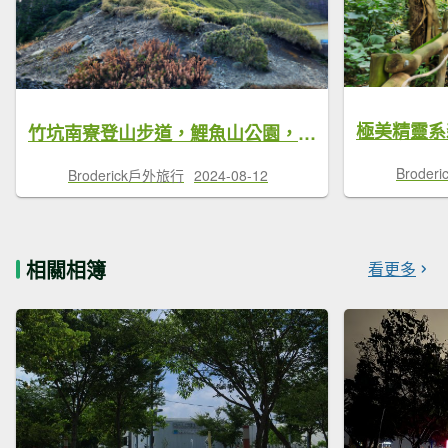
竹坑南寮登山步道，鯉魚山公園，彩虹眷村，合歡尖山步道，環山獵人登山步道，四季蘭溪吊橋
Brode
Broderick戶外旅行
2024-08-12
相關相簿
看更多