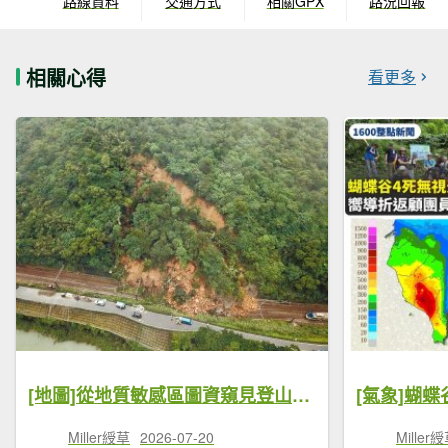
路線資料
交通方式
相關GPX
路況回報
相關心得
看更多
[地圖]從地質敏感區圖資窺見登山步道風險，提供登山者可信的行前研判資料
Miller綬草
2026-07-20
Miller