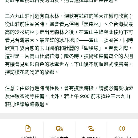
三六九山莊附近有白木林、深秋有豔紅的欒大花楸可欣賞；
從山莊前往圈谷時，還會看見俗稱「黑森林」、全台海拔最
高的冷杉純林；走出黑森林之後，在雪山主峰與北稜角下可
看見台灣最大、最完整的冰斗地形——雪山一號圈谷，同時
欣賞千姿百態的玉山圓柏和壯麗的「聖稜線」。春夏之際，
這裡是一片高山杜鵑花海；隆冬時，技術和裝備齊全的人則
有機會見到銀白色的冰雪世界。下山後不妨順遊武陵農場、
探訪櫻花鉤吻鮭的故鄉。
注意：由於行進時間極長，會有摸黑時段，請務必備妥頭燈
及保暖衣物等裝備，此外，若上午 9:00 前未抵達三六九山
莊則建議原路撤退。