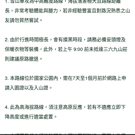
1. 雪山單攻為中高難度路線，海拔落差極大且路線距離
長，非常考驗體能與腿力，若非經驗豐富且對路況熟悉之山
友請勿貿然嘗試。
2. 由於行進時間極長，會有摸黑時段，請務必備妥頭燈及
保暖衣物等裝備，此外，若上午 9:00 前未抵達三六九山莊
則建議原路撤退。
3. 本路線位於國家公園內，需在7天至1個月前於網路上申
請入園證以及入山證。
4. 此為高海拔路線，須注意高原反應，若有不適應立即下
降高度或進行適當處置。