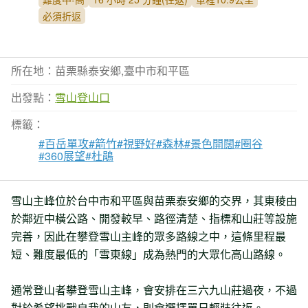
必須折返
所在地：苗栗縣泰安鄉,臺中市和平區
出發點：
雪山登山口
標籤：
#百岳單攻
#箭竹
#視野好
#森林
#景色開闊
#圈谷
#360展望
#杜鵑
雪山主峰位於台中市和平區與苗栗泰安鄉的交界，其東稜由
於鄰近中橫公路、開發較早、路徑清楚、指標和山莊等設施
完善，因此在攀登雪山主峰的眾多路線之中，這條里程最
短、難度最低的「雪東線」成為熱門的大眾化高山路線。
通常登山者攀登雪山主峰，會安排在三六九山莊過夜，不過
對於希望挑戰自我的山友，則會選擇單日輕裝往返。