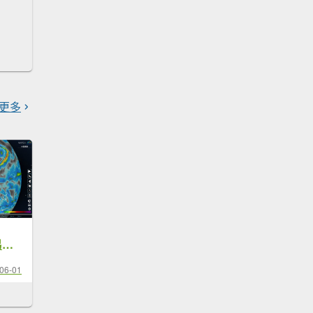
更多
[氣象]天氣預報容易被忽視的大氣背景:西南季風，是夏季與梅雨季豐沛降雨的推手
06-01