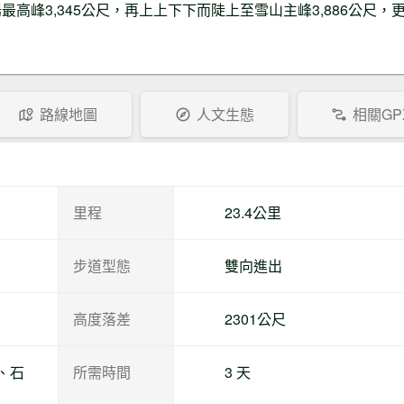
峰3,345公尺，再上上下下而陡上至雪山主峰3,886公尺，
自由之風工作
步道狀
2020-11-
室
況
26
雪山山屋舊址營地缺水。只剩下石漥
裡蚊蟲飛舞的死水喔。
路線地圖
人文生態
相關GP
里程
23.4公里
步道型態
雙向進出
高度落差
2301公尺
、石
所需時間
3 天