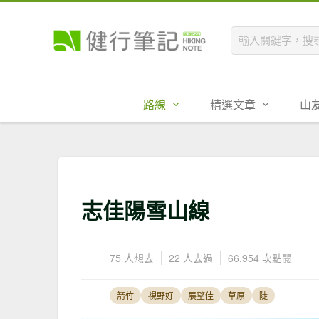
路線
精選文章
山
志佳陽雪山線
75 人想去
22 人去過
66,954 次點閱
箭竹
視野好
展望佳
草原
陡