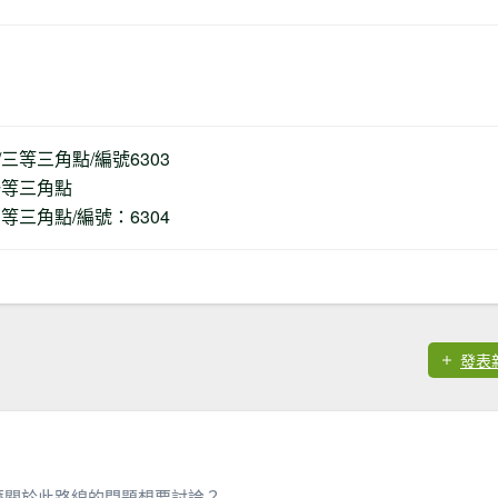
m/三等三角點/編號6303
/一等三角點
/三等三角點/編號：6304
發表
麼關於此路線的問題想要討論？