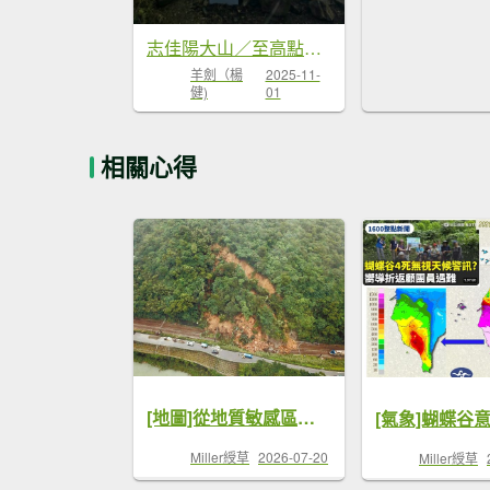
志佳陽大山／至高點／雪山大草原／瓢單山屋／四季蘭溪吊橋
羊劍（楊
2025-11-
健)
01
相關心得
[地圖]從地質敏感區圖資窺見登山步道風險，提供登山者可信的行前研判資料
Miller綬草
2026-07-20
Miller綬草