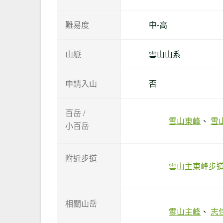
難易度
中-高
山脈
雪山山系
申請入山
否
百岳 /
雪山東峰
雪
小百岳
附近步道
雪山主東峰步
相關山岳
雪山主峰
志