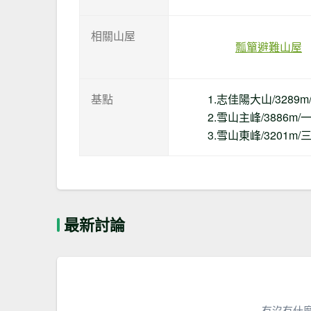
相關山屋
瓢簞避難山屋
基點
1.志佳陽大山/3289
2.雪山主峰/3886m
3.雪山東峰/3201m
最新討論
有沒有什