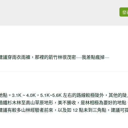
發
穿雨衣雨褲，那裡的箭竹林很茂密·····我差點瘋掉····
3.1K ~ 4.0K，5.1K~5.6K 左右的路線較極陡外，其他的陡
過鐵杉木林至高山草原地形，美不勝收，是林相極為要好的地點
議有較多山林經驗者前來，以及如 12 點未到三角點，建議可