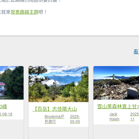
在就來
發表路線主題
吧！
看
20峰
【百岳】志佳陽大山
5-08-16
Jack
2025
Broderick戶
2025-
Hsieh
11
外旅行
05-05