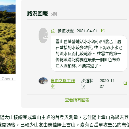
路況回報
5則
荷
步道狀況
2021-04-01
雪山舊址營地活水水源小但穩定,上層
石壁接的水較多雜質, 往下切取小水池
的流水反而比較乾淨。 往雪主的第一
條乾溪溝記得要在最後一個紅色布條
左入園柏林, 不要錯過了。
 Chen）
自由之風工作
步道狀
2020-11-
室
況
27
山屋舊址往雪山路上唯一有可能迷路
查看所有回報
的地方是乾溪溝路上有一條綁得結實
的繩索從樹林垂下，上面還有一個紅
色路條，但是是錯的。千萬不要尋繩
志佳陽大山稜線完成雪山主峰的首登與測量，志佳陽上雪山為過去登
往上，小心邀繞過鬆土石後，遠望便
東線開通後，已較少山友由志佳陽上雪山。素有百岳單攻聖品的志
可以找到下一個路條。