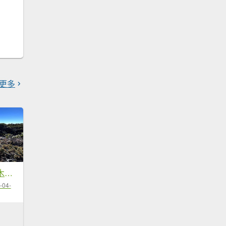
更多
雪山黑森林直上甘木林山登雪主雪南過志佳陽下馬武霸兩日C型
-04-