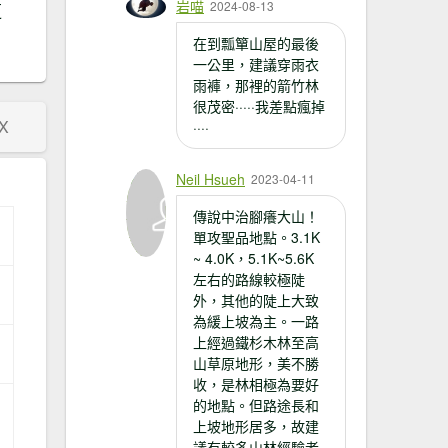
岩喵
2024-08-13
更
在到瓢簞山屋的最後
一公里，建議穿雨衣
雨褲，那裡的箭竹林
很茂密·····我差點瘋掉
X
····
Neil Hsueh
2023-04-11
傳說中治腳癢大山！
單攻聖品地點。3.1K
~ 4.0K，5.1K~5.6K
左右的路線較極陡
外，其他的陡上大致
為緩上坡為主。一路
上經過鐵杉木林至高
山草原地形，美不勝
收，是林相極為要好
的地點。但路途長和
上坡地形居多，故建
議有較多山林經驗者