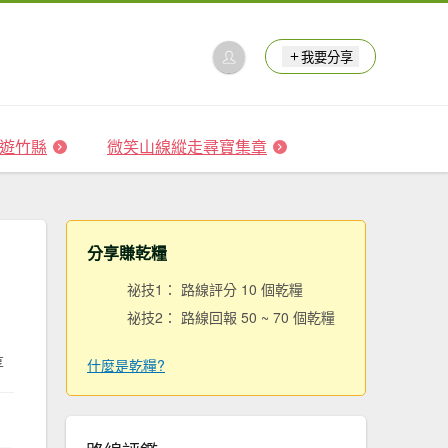
我要分享
 森遊竹縣
微笑山線縱走尋寶集章
分享賺乾糧
祕技1： 路線評分 10 個乾糧
祕技2： 路線回報 50 ~ 70 個乾糧
享
什麼是乾糧?