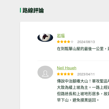
路線評論
岩喵
2024/08/13
在到瓢簞山屋的最後一公里，建議
Neil Hsueh
2023/04/11
傳說中治腳癢大山！單攻聖品地點。
大致為緩上坡為主。一路上經
但路途長和上坡地形居多，故建
早下山，避免摸黑返回。