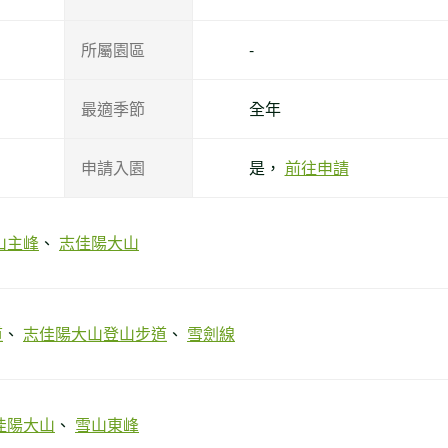
所屬園區
-
最適季節
全年
申請入園
是，
前往申請
山主峰
志佳陽大山
道
志佳陽大山登山步道
雪劍線
佳陽大山
雪山東峰