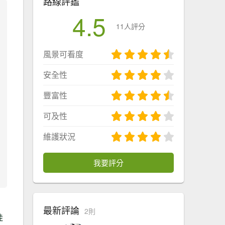
路線評鑑
4.5
11人評分
風景可看度
安全性
豐富性
可及性
維護狀況
我要評分
最新評論
2則
佳