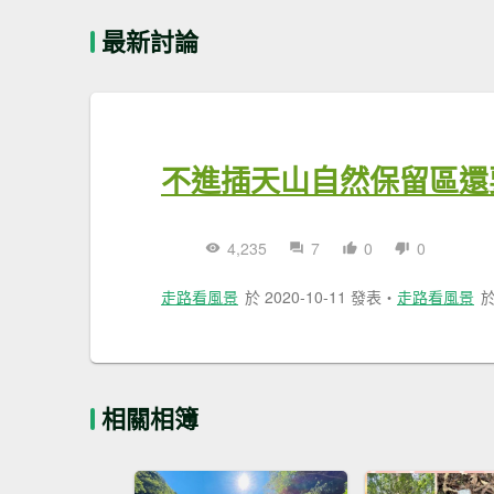
最新討論
不進插天山自然保留區還
4,235
7
0
0
走路看風景
於 2020-10-11 發表
・
走路看風景
於
相關相簿