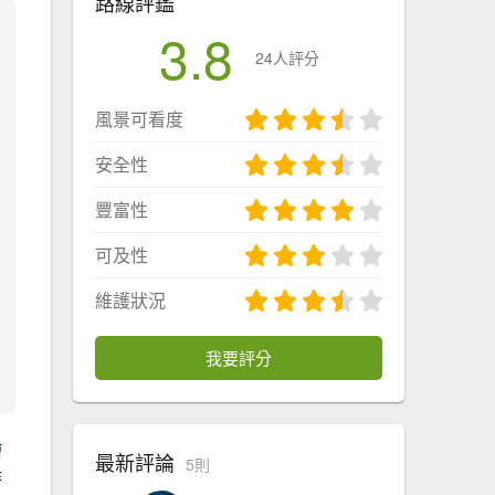
路線評鑑
3.8
24人評分
風景可看度
安全性
豐富性
可及性
維護狀況
我要評分
檜
最新評論
5則
時