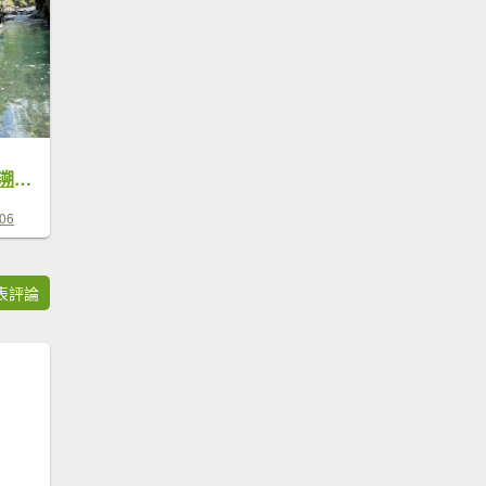
烏來最美的札孔溪/溯溪/釣魚/玩水野餐
-06
表評論