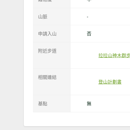
山脈
-
申請入山
否
附近步道
拉拉山神木群
相關連結
登山計劃書
基點
無