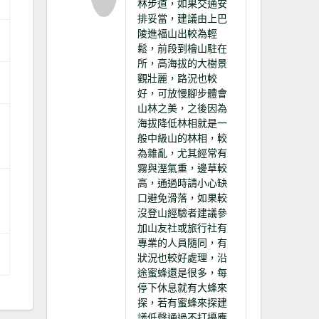
林步道，如果交通安
排妥當，建議由上巴
陵進福山出較為輕
鬆，前段到檜山駐在
所，高海拔的大樹景
觀壯麗，路況也較
好，可放慢腳步體會
山林之美，之後因為
海拔降低林相就是一
般中級山的林相，較
為雜亂，尤其經常有
霧與溼氣重，邊草較
高，通過時請小心缺
口避免滑落，如果較
沒登山經驗者建議參
加山友社或旅行社有
專業的人員隨同，有
狀況也較好處理，沿
途蜜蜂還是很多，每
停下休息就有大蜂來
探，若有蜜蜂來探建
議低聲通過不打擾應