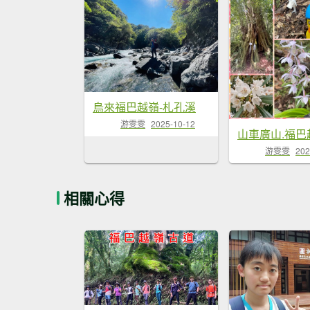
烏來福巴越嶺-札孔溪
游雯雯
2025-10-12
游雯雯
202
相關心得