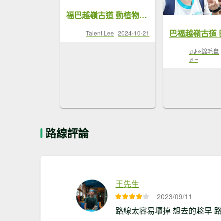
福巴越嶺古道 動植物生態豐富 夢幻靜謐 超療癒的魔法森林步道
巴福越嶺古道 
Talent Lee
2024-10-21
♫♪⭐錦毛鼠
♬~
路線評論
王先生
2023/09/11
路線太容易壞掉 想去的趁早 