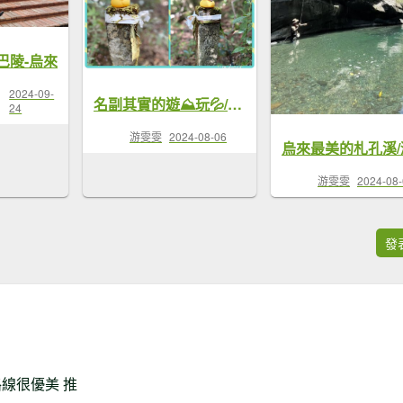
巴陵-烏來
2024-09-
名副其實的遊⛰️玩💦/來去烏來札孔溪/順爬札孔山
24
游雯雯
2024-08-06
游雯雯
2024-08
發
路線很優美 推