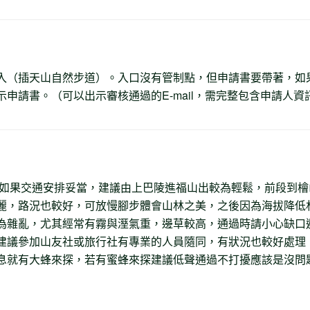
入（插天山自然步道）。入口沒有管制點，但申請書要帶著，如
申請書。（可以出示審核通過的E-mail，需完整包含申請人資訊
林步道，如果交通安排妥當，建議由上巴陵進福山出較為輕鬆，前段到檜
麗，路況也較好，可放慢腳步體會山林之美，之後因為海拔降低
為雜亂，尤其經常有霧與溼氣重，邊草較高，通過時請小心缺口
建議參加山友社或旅行社有專業的人員隨同，有狀況也較好處理
息就有大蜂來探，若有蜜蜂來探建議低聲通過不打擾應該是沒問