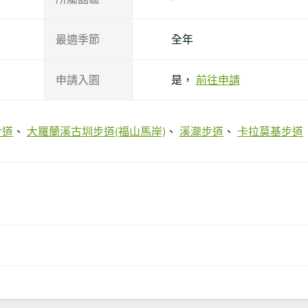
最適季節
全年
申請入園
是，
前往申請
步道
大羅蘭溪古圳步道(福山馬岸)
溪瀧步道
卡拉莫基步道