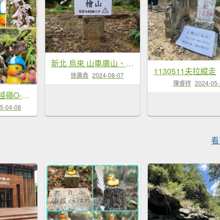
新北 烏來 山車廣山、檜山
1130511夫拉縱走
徐廣堯
2024-08-07
陳睿祥
2024-05
山車廣山.福巴越嶺O-神木群-水晶蘭-根結蘭
5-04-08
看