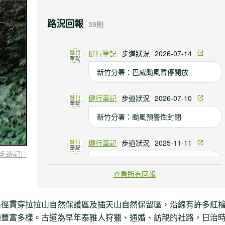
路況回報
39則
健行筆記
步道狀況
2026-07-14
新竹分署：巴威颱風暫停開放
健行筆記
步道狀況
2026-07-10
新竹分署：颱風預警性封閉
健行筆記
步道狀況
2025-11-11
毛遊記）
新竹分署：鳳凰颱風來襲關閉
查看所有回報
路徑貫穿拉拉山自然保護區及插天山自然保留區，沿線有許多紅
種豐富多樣。古道為早年泰雅人狩獵、通婚、訪親的社路，日治