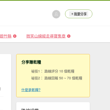
我要分享
 森遊竹縣
微笑山線縱走尋寶集章
分享賺乾糧
祕技1： 路線評分 10 個乾糧
祕技2： 路線回報 50 ~ 70 個乾糧
享
什麼是乾糧?