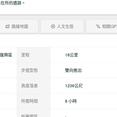
駐在所的遺跡。
路線地圖
人文生態
相關GP
市復興區
里程
18公里
步道型態
雙向進出
高度落差
1236公尺
所需時間
8 小時
所屬園區
-