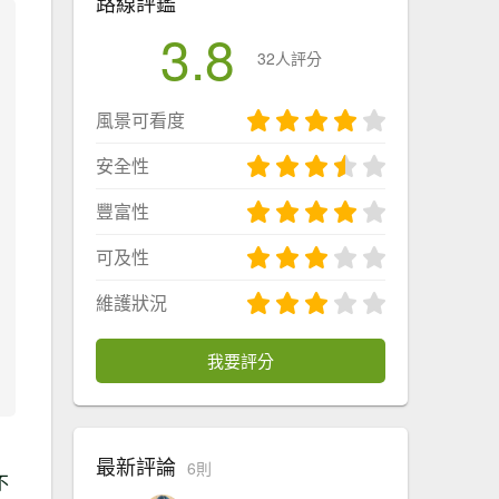
路線評鑑
3.8
32人評分
風景可看度
安全性
豐富性
可及性
維護狀況
我要評分
，
最新評論
6則
不