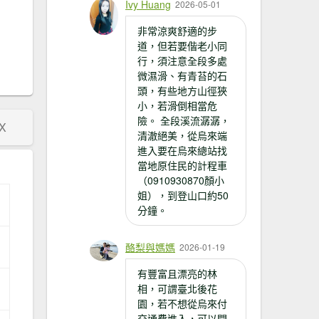
Ivy Huang
2026-05-01
非常涼爽舒適的步
，
道，但若要偕老小同
行，須注意全段多處
微濕滑、有青苔的石
頭，有些地方山徑狹
小，若滑倒相當危
險。 全段溪流潺潺，
X
清澈絕美，從烏來端
進入要在烏來總站找
當地原住民的計程車
（0910930870顏小
姐），到登山口約50
分鐘。
酪梨與媽媽
2026-01-19
有豐富且漂亮的林
相，可謂臺北後花
園，若不想從烏來付
交通費進入，可以開