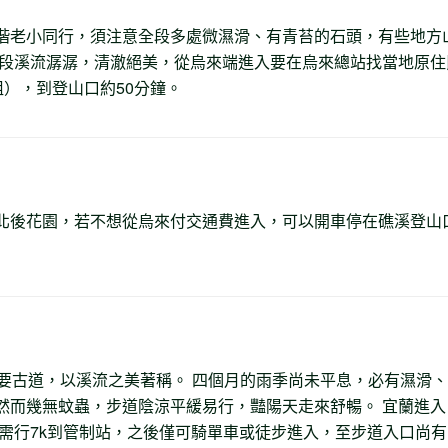
偕老小同行，須注意全段多處微濕滑、有青苔的石頭，有些地方
全段溪流潺潺，清澈絕美，從烏來端進入要在烏來總站找當地原住
小姐），到登山口約50分鐘。
北後花園，若不想從烏來付交通費進入，可以開車停在礁溪登山
主要古道，以溪流之美著稱。 四個月的雨季尚未平息，必有濕滑、
然而幾無蚊蟲，步道陰涼平緩易行，豔陽天走來舒暢。 宜蘭進入
，需行7k到管制站，之後僅可騎單車或徒步進入，至步道入口尚有