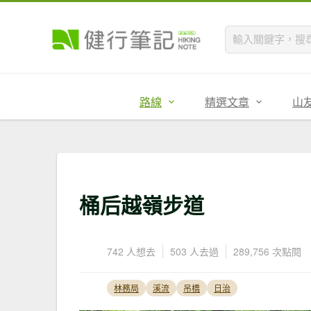
路線
精選文章
山
桶后越嶺步道
742 人想去
503 人去過
289,756 次點閱
林務局
溪流
吊橋
日治