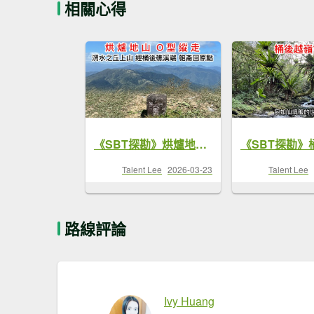
相關心得
《SBT探勘》烘爐地山O型縱走 渭水之丘上山 經桶後古道礁溪端 匏崙回原點 遇見森林生態之美
Talent Lee
2026-03-23
Talent Lee
路線評論
Ivy Huang