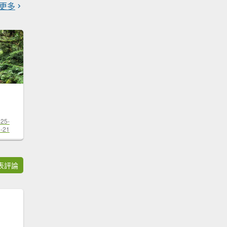
更多
25-
-21
表評論