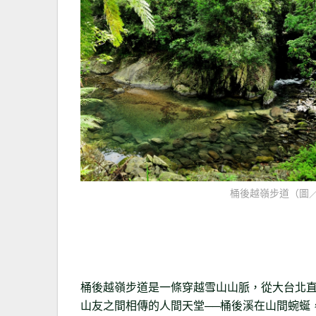
桶後越嶺步道（圖／S
桶後越嶺步道是一條穿越雪山山脈，從大台北
山友之間相傳的人間天堂──桶後溪在山間蜿蜒