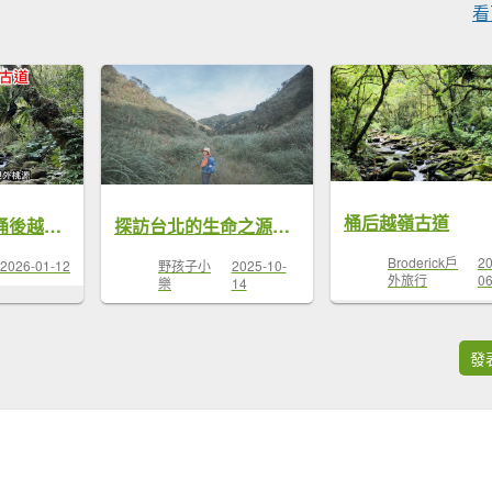
看
桶后越嶺古道
《SBT探勘》桶後越嶺古道 宛如仙境般的世外桃源 植物生態豐富 礁溪端來回
探訪台北的生命之源｜桶後越嶺步道（礁溪-烏來）
Broderick戶
20
2026-01-12
野孩子小
2025-10-
外旅行
06
樂
14
發