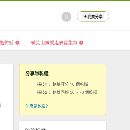
我要分享
 森遊竹縣
微笑山線縱走尋寶集章
分享賺乾糧
祕技1： 路線評分 10 個乾糧
祕技2： 路線回報 50 ~ 70 個乾糧
享
什麼是乾糧?