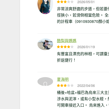
2026/05/01
非常涼爽舒適的步道，但若要
徑狹小，若滑倒相當危險。 
的計程車（0910930870顏
酪梨與媽媽
2026/01/19
有豐富且漂亮的林相，可謂臺
折返健行！
夏海明
2022/04/06
桶後+哈盆+福巴為烏來三大
涉水與泥濘，或有小型水蛭，
可開車接近入口。 烏來進入