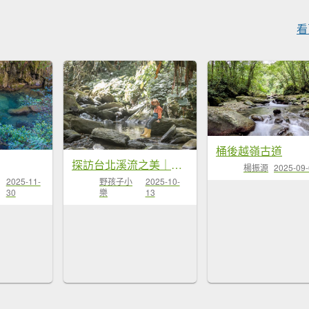
看
桶後越嶺古道
探訪台北溪流之美｜桶後越嶺古道（礁溪-烏來）
楊振源
2025-09
野孩子小
2025-10-
2025-11-
樂
13
30