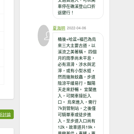
車停在礁溪登山口折
返健行！
夏海明
2022-04-06
桶後+哈盆+福巴為烏
來三大主要古道，以
溪流之美著稱。 四個
月的雨季尚未平息，
必有濕滑、涉水與泥
濘，或有小型水蛭，
然而幾無蚊蟲，步道
陰涼平緩易行，豔陽
天走來舒暢。 宜蘭進
入，可開車接近入
口。 烏來進入，需行
7k到管制站，之後僅
新討論
可騎單車或徒步進
入，至步道入口尚有
12k。故車道共19k，
景緻甚佳，車稀，更