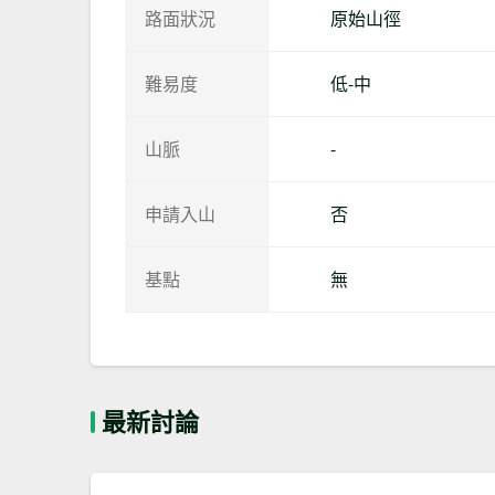
路面狀況
原始山徑
難易度
低-中
山脈
-
申請入山
否
基點
無
最新討論