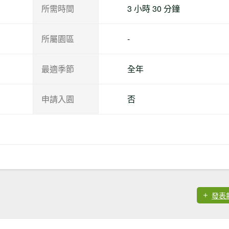
所需時間
3 小時 30 分鐘
所屬園區
-
最適季節
全年
申請入園
否
發表