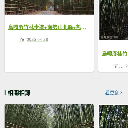
烏嘎彥竹林步道+南勢山北峰+熊佧山 O型-2025/04/05
Ye
2025-04-28
烏嘎彥桂竹林
*花ㄦ
2
相關相簿
看更多