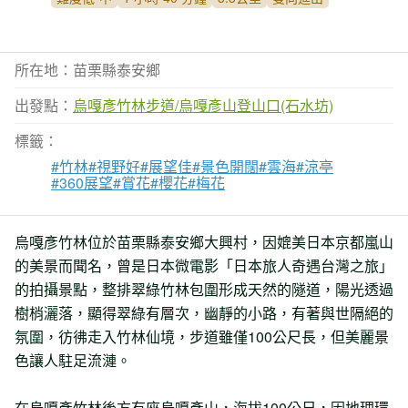
所在地：苗栗縣泰安鄉
出發點：
烏嘎彥竹林步道/烏嘎彥山登山口(石水坊)
標籤：
#竹林
#視野好
#展望佳
#景色開闊
#雲海
#涼亭
#360展望
#賞花
#櫻花
#梅花
烏嘎彥竹林位於苗栗縣泰安鄉大興村，因媲美日本京都嵐山
的美景而聞名，曾是日本微電影「日本旅人奇遇台灣之旅」
的拍攝景點，整排翠綠竹林包圍形成天然的隧道，陽光透過
樹梢灑落，顯得翠綠有層次，幽靜的小路，有著與世隔絕的
氛圍，彷彿走入竹林仙境，步道雖僅100公尺長，但美麗景
色讓人駐足流漣。
在烏嘎彥竹林後方有座烏嘎彥山，海拔100公尺，因地理環