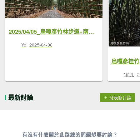
2025/04/05_烏嘎彥竹林步道+南勢山北峰+熊佧山 O型
Ye
2025-04-06
烏嘎彥桂竹林
*花ㄦ
2
最新討論
發表新討論
有沒有什麼關於此路線的問題想要討論？