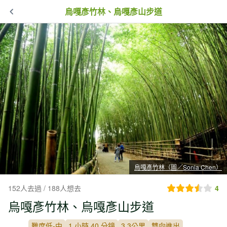
烏嘎彥竹林、烏嘎彥山步道
烏嘎彥竹林（圖／Sonia Chen）
152人去過 / 188人想去
4
烏嘎彥竹林、烏嘎彥山步道
難度低-中
1 小時 40 分鐘
3.3公里
雙向進出