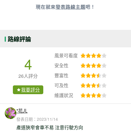
現在就來
發表路線主題
吧！
路線評論
風景可看度
4
安全性
豐富性
26人評分
可及性
我要評分
維護狀況
*花ㄦ
發表日期：
2023/11/14
產道狹窄會車不易 注意行駛方向