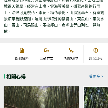
境得天獨厚，經常有山嵐、雲海等美景，循著產道徐行而
上，沿途可見櫻花、李花、梅花爭艷，山頂無基石，有座觀
景涼亭視野遼闊，遠眺山形特殊的鷂婆山，東瓜山、東洗水
山、雪山、司馬限山、馬拉邦山、烏嘴山等山列也一覽無
遺。
路線資料
交通方式
相關GPX
路況回報
相關心得
看更多