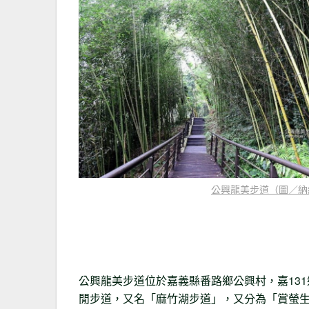
公興龍美步道（圖／納
公興龍美步道位於嘉義縣番路鄉公興村，嘉131
閒步道，又名「麻竹湖步道」，又分為「賞螢