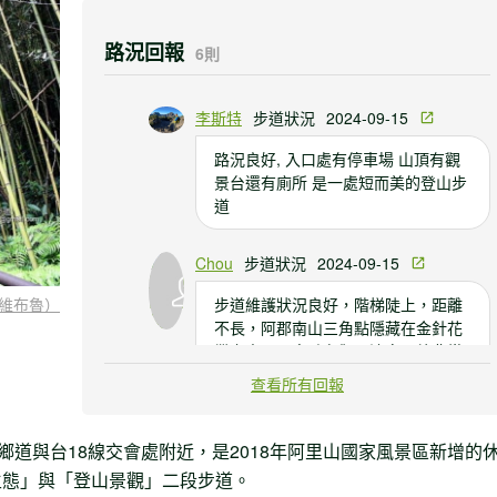
路況回報
6則
李斯特
步道狀況
2024-09-15
路況良好, 入口處有停車場 山頂有觀
景台還有廁所 是一處短而美的登山步
道
Chou
步道狀況
2024-09-15
步道維護狀況良好，階梯陡上，距離
維布魯）
不長，阿郡南山三角點隱藏在金針花
叢之中，最高點有觀景涼亭展望非常
好，還有很新的公廁可使用
查看所有回報
陳昱璁
步道狀況
2022-06-22
鄉道與台18線交會處附近，是2018年阿里山國家風景區新增的
路況良好 隨便走就到山頂景觀台了
生態」與「登山景觀」二段步道。