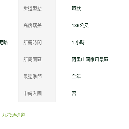
步道型態
環狀
高度落差
136公尺
泥路
所需時間
1 小時
所屬園區
阿里山國家風景區
最適季節
全年
申請入園
否
九芎頭步道