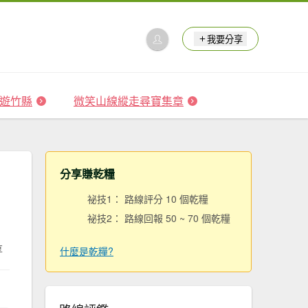
我要分享
 森遊竹縣
微笑山線縱走尋寶集章
分享賺乾糧
祕技1： 路線評分 10 個乾糧
祕技2： 路線回報 50 ~ 70 個乾糧
享
什麼是乾糧?