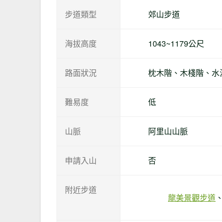
步道類型
郊山步道
海拔高度
1043~1179公尺
路面狀況
枕木階、木棧階、水
難易度
低
山脈
阿里山山脈
申請入山
否
附近步道
龍美景觀步道