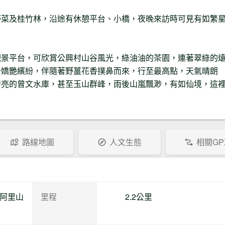
野菜及桂竹林，沿途有休憩平台、小橋，夜晚來訪時可見有如繁
觀景平台，可欣賞公興村山谷風光，綠油油的茶園，連著翠綠的
分嬌艷繽紛，伴隨著野薑花香撲鼻而來，行至最高點，天氣晴朗
發亮的曾文水庫，甚至玉山群峰，雨後山嵐飄渺，有如仙境，這
路線地圖
人文生態
相關GP
縣阿里山
里程
2.2公里