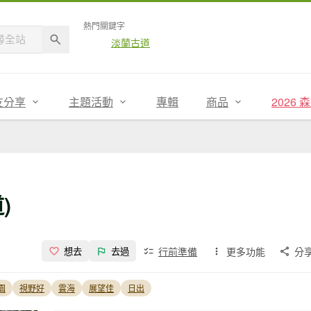
熱門關鍵字
淡蘭古道
友分享
主題活動
專輯
商品
2026
)
行前準備
更多功能
分
想去
去過
園
視野好
雲海
展望佳
日出