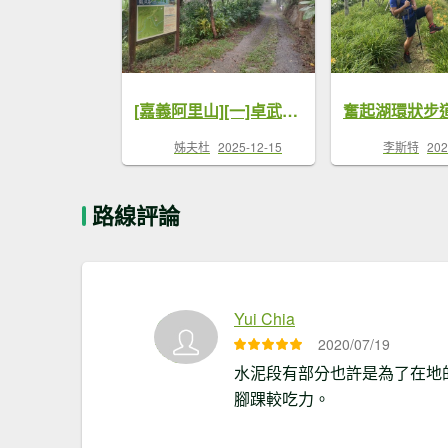
[嘉義阿里山][一]卓武山、屯阿巴娜山、薩匹基山(砂米箕山)、南阿郡、阿郡南、阿郡山
姊夫杜
2025-12-15
李斯特
202
路線評論
Yui Chia
2020/07/19
水泥段有部分也許是為了在地
腳踝較吃力。