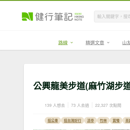
路線
精選文章
山
公興龍美步道(麻竹湖步道
139 人想去
73 人去過
22,327 次點閱
搭公車
搭台灣好行
涼亭
竹林
賞螢
茶