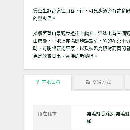
賞螢生態步道往山谷下行，可見步道旁有許多
的螢火蟲。
接續著登山景觀步道往上爬升，沿途上有三個
山層疊，草地上佈滿倒地蜈蚣草，紫的花朵十
時，可眺望嘉南平原，以及被陽光照射而閃閃
更是欣賞日出、雲瀑的新秘境。
基本資料
交通方式
所在縣市
嘉義縣番路鄉,嘉義
鄉