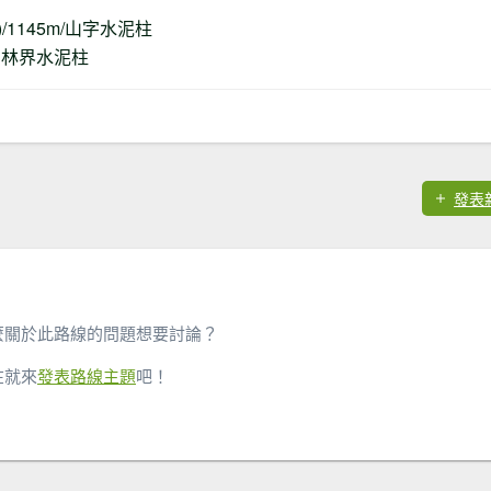
/1145m/山字水泥柱
保安林界水泥柱
發表
麼關於此路線的問題想要討論？
在就來
發表路線主題
吧！