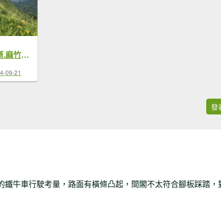
奮起湖環狀步道.麻竹湖步道【歷久彌新的避暑勝地】
4-09-21
發
的鐵牛車行駛考量，路面有橫條凸起，間閣不太符合腳板踩踏，