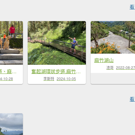
看
麻竹湖山
渣哥
2022-08-2
奮起湖環狀步道、麻竹湖步道
奮起湖環狀步道.麻竹湖步道【歷久彌新的避暑勝地】
4-10-28
李斯特
2024-10-05
看