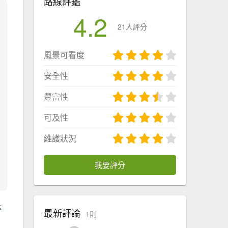
路線評鑑
4.2
21人評分
風景可看度
安全性
豐富性
可及性
維護狀況
我要評分
休
最新評論
1則