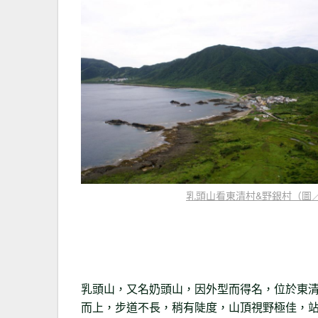
乳頭山看東清村&野銀村（圖／
乳頭山，又名奶頭山，因外型而得名，位於東
而上，步道不長，稍有陡度，山頂視野極佳，