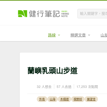
路線
精選文章
山
蘭嶼乳頭山步道
32 人想去
57 人去過
17,253 次點閱
外島
山海
木棧道
視野好
展望佳