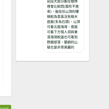
前段大部分都在樹林
裡會比較悶(風吹不進
來)，後段往山頂的樓
梯較為垂直沒有樹木
遮蔽(多為石頭)，山頂
可看北面海灣、南面
可看下方情人洞與東
清海灣較遠也可看到
野銀部落，蘭嶼的山
稜也是非常美麗的
新討論