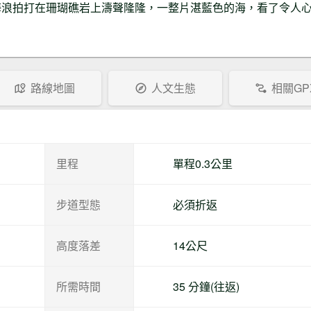
海浪拍打在珊瑚礁岩上濤聲隆隆，一整片湛藍色的海，看了令人
路線地圖
人文生態
相關GP
里程
單程0.3公里
步道型態
必須折返
高度落差
14公尺
所需時間
35 分鐘(往返)