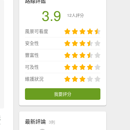
路線評鑑
3.9
12人評分
風景可看度
安全性
豐富性
可及性
維護狀況
我要評分
蜒
最新評論
3則
有