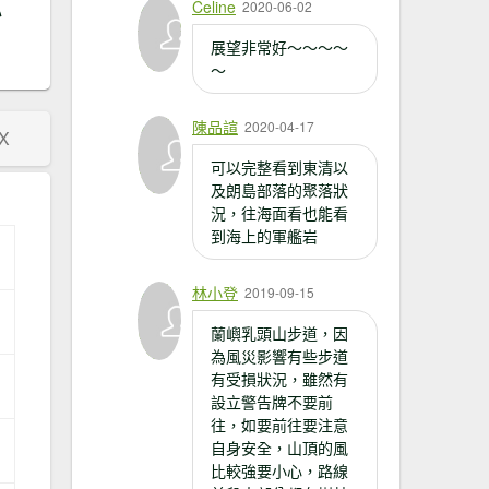
Celine
2020-06-02
心
展望非常好～～～～
～
陳品諠
2020-04-17
X
可以完整看到東清以
及朗島部落的聚落狀
況，往海面看也能看
到海上的軍艦岩
林小登
2019-09-15
蘭嶼乳頭山步道，因
為風災影響有些步道
有受損狀況，雖然有
設立警告牌不要前
往，如要前往要注意
自身安全，山頂的風
比較強要小心，路線