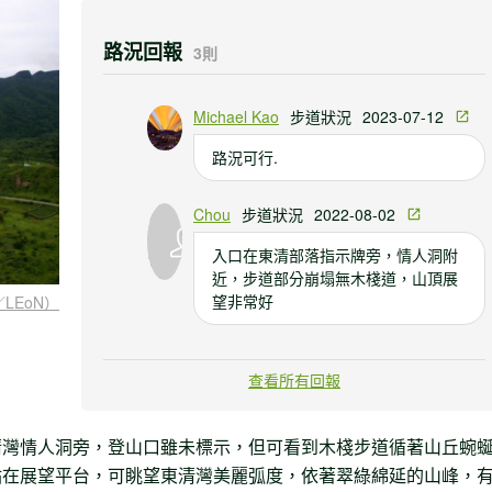
路況回報
3則
Michael Kao
步道狀況
2023-07-12
路況可行.
Chou
步道狀況
2022-08-02
入口在東清部落指示牌旁，情人洞附
近，步道部分崩塌無木棧道，山頂展
望非常好
LEoN）
黃冠中
步道狀況
2018-06-13
查看所有回報
上山的路陡但很短，很快可以到頂 步
道雖有損壞但仍可通行 山頂風景很
清灣情人洞旁，登山口雖未標示，但可看到木棧步道循著山丘蜿
好、展望佳
站在展望平台，可眺望東清灣美麗弧度，依著翠綠綿延的山峰，