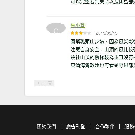
可以完整看到東清以及朗島部
林小登
2019/09/15
蘭嶼乳頭山步道，因為風災影
注意自身安全，山頂的風比較
段往山頂的樓梯較為垂直沒有
東清海灣較遠也可看到野銀部
上一頁
關於我們
廣告刊登
合作夥伴
服務