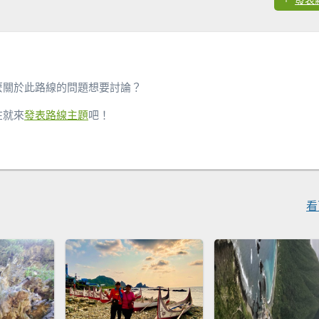
麼關於此路線的問題想要討論？
在就來
發表路線主題
吧！
看