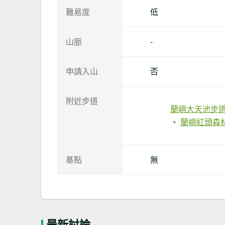
難易度
低
山脈
-
申請入山
否
附近步道
蘭嶼大天池步
蘭嶼紅頭森
基點
無
最新討論