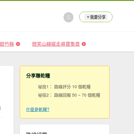
我要分享
 森遊竹縣
微笑山線縱走尋寶集章
分享賺乾糧
祕技1： 路線評分 10 個乾糧
祕技2： 路線回報 50 ~ 70 個乾糧
享
什麼是乾糧?