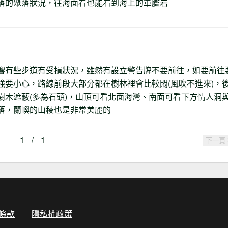
落的聚落狀況，往海面看也能看到海上的軍艦岩
響有些步道有受損狀況，雖然有設立警告牌不要前往，如要前往
強要小心，路線前段大部分都在樹林裡會比較悶(風吹不進來)，
樹木遮蔽(多為石頭)，山頂可看北面海灣、南面可看下方情人洞
落，蘭嶼的山稜也是非常美麗的
1
/
1
下一頁
條款
隱私權政策