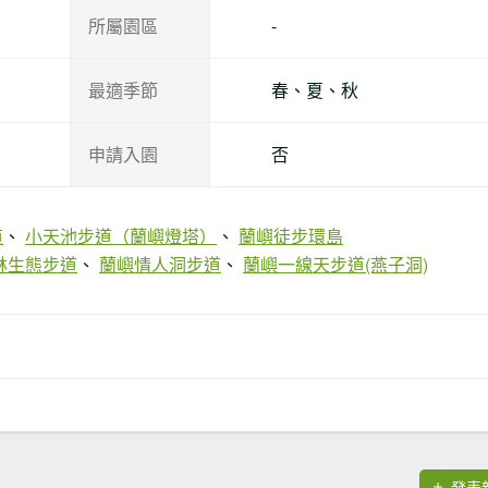
所屬園區
-
最適季節
春、夏、秋
申請入園
否
道
小天池步道（蘭嶼燈塔）
蘭嶼徒步環島
林生態步道
蘭嶼情人洞步道
蘭嶼一線天步道(燕子洞)
發表