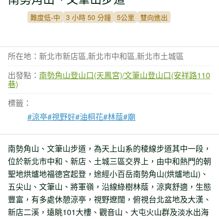
難度低-中
3 小時 50 分鐘
5公里
雙向進出
所在地：新北市新店區,新北市中和區,新北市土城區
出發點：
南勢角山登山口(天鳳宮)/文筆山登山口(安祥路110
巷)
標籤：
#涼亭
#視野好
#油桐花
#林蔭
#廟
南勢角山、文筆山步道，為天上山系的稜線步道其中一段，
位於新北市中和、新店、土城三區交界上，由中和熱門的朝
聖地烘爐地福德宮起登，途經小百岳南勢角山(烘爐地山)、
五尖山、文筆山、將軍嶺，沿線綠樹林蔭，涼爽舒適，生態
豐富，有多處休憩涼亭，視野遼闊，俯視台北盆地及大漢、
新店二溪，遠眺101大樓、觀音山、大屯火山群及淡水出海