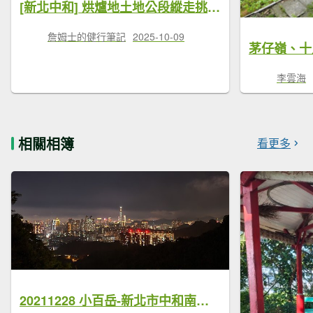
[新北中和] 烘爐地土地公段縱走挑戰！12公里稜線串聯光明頂＋南勢角山+五尖山+外南勢角山 | 微笑山線
詹姆士的健行筆記
2025-10-09
李雲海
相關相簿
看更多
20211228 小百岳-新北市中和南勢角山