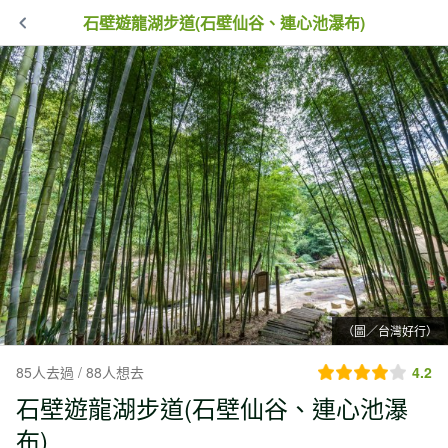
石壁遊龍湖步道(石壁仙谷、連心池瀑布)
（圖／台灣好行）
85人去過 / 88人想去
4.2
石壁遊龍湖步道(石壁仙谷、連心池瀑
布)