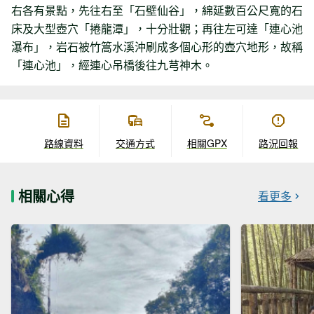
右各有景點，先往右至「石壁仙谷」，綿延數百公尺寬的石
床及大型壺穴「捲龍潭」，十分壯觀；再往左可達「連心池
瀑布」，岩石被竹篙水溪沖刷成多個心形的壺穴地形，故稱
「連心池」，經連心吊橋後往九芎神木。
路線資料
交通方式
相關GPX
路況回報
相關心得
看更多