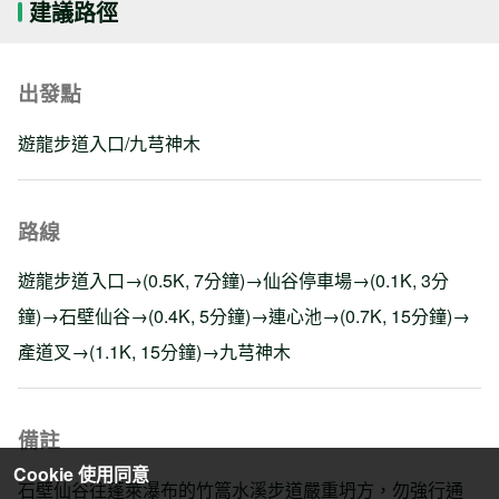
建議路徑
出發點
遊龍步道入口/九芎神木
路線
遊龍步道入口→(0.5K, 7分鐘)→仙谷停車場→(0.1K, 3分
鐘)→石壁仙谷→(0.4K, 5分鐘)→連心池→(0.7K, 15分鐘)→
產道叉→(1.1K, 15分鐘)→九芎神木
備註
Cookie 使用同意
石壁仙谷往蓬萊瀑布的竹篙水溪步道嚴重坍方，勿強行通