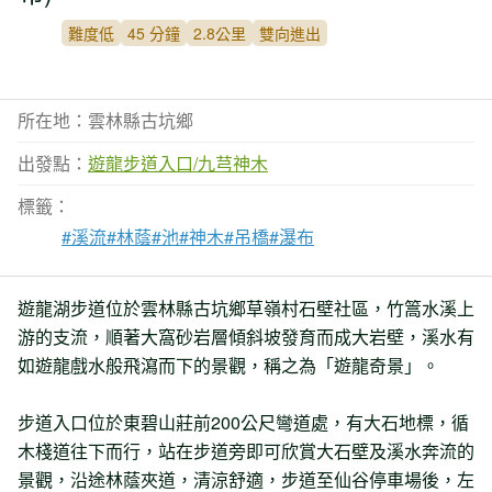
難度低
45 分鐘
2.8公里
雙向進出
所在地：雲林縣古坑鄉
出發點：
遊龍步道入口/九芎神木
標籤：
#溪流
#林蔭
#池
#神木
#吊橋
#瀑布
遊龍湖步道位於雲林縣古坑鄉草嶺村石壁社區，竹篙水溪上
游的支流，順著大窩砂岩層傾斜坡發育而成大岩壁，溪水有
如遊龍戲水般飛瀉而下的景觀，稱之為「遊龍奇景」。
步道入口位於東碧山莊前200公尺彎道處，有大石地標，循
木棧道往下而行，站在步道旁即可欣賞大石壁及溪水奔流的
景觀，沿途林蔭夾道，清涼舒適，步道至仙谷停車場後，左