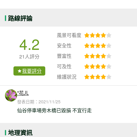
路線評論
風景可看度
4.2
安全性
豐富性
21人評分
可及性
我要評分
維護狀況
*花ㄦ
發表日期：
2021/11/25
仙谷停車場旁木橋已毀損 不宜行走
地理資訊