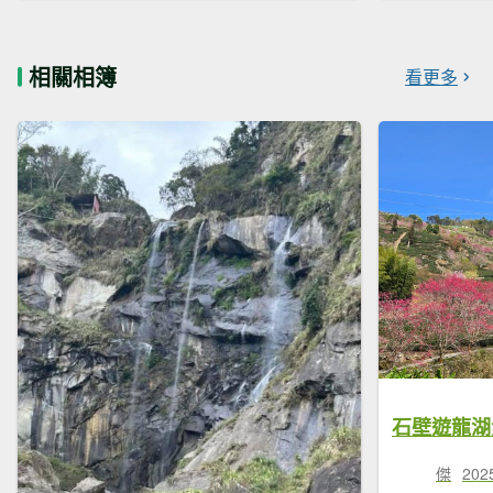
相關相簿
看更多
傑
202