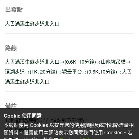
出發點
大舌滿溪生態步道北入口
路線
大舌滿溪生態步道北入口→(0.6K, 10分鐘)→山龍坑吊橋→
環湖步道→(1K, 20分鐘)→觀景平台→(0.6K,10分鐘)→大舌
滿溪生態步道北入口
備註
Cookie 使用同意
1.步道開放時間：早上9點到下午4點。
本網站使用 Cookies 以提昇您的使用體驗及統計網路流量相
2.免費參觀。
關資料。繼續使用本網站表示您同意我們使用 Cookies。若