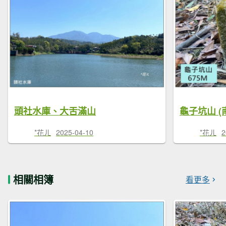
頭社水庫、大舌滿山
龜子坑山 (
*花ㄦ
2025-04-10
*花ㄦ
2
相關相簿
看更多