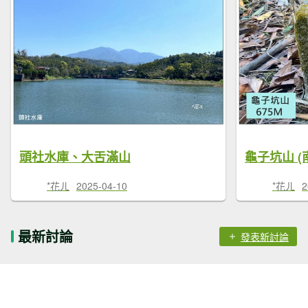
頭社水庫、大舌滿山
龜子坑山 (
*花ㄦ
2025-04-10
*花ㄦ
2
最新討論
發表新討論