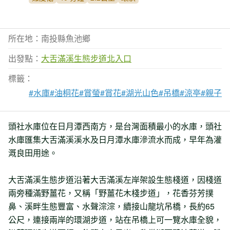
所在地：南投縣魚池鄉
出發點：
大舌滿溪生態步道北入口
標籤：
#水庫
#油桐花
#賞螢
#賞花
#湖光山色
#吊橋
#涼亭
#親子
頭社水庫位在日月潭西南方，是台灣面積最小的水庫，頭社
水庫匯集大舌滿溪溪水及日月潭水庫滲流水而成，早年為灌
溉良田用途。
大舌滿溪生態步道沿著大舌滿溪左岸架設生態棧道，因棧道
兩旁種滿野薑花，又稱「野薑花木棧步道」，花香芬芳撲
鼻、溪畔生態豐富、水聲淙淙，續接山龍坑吊橋，長約65
公尺，連接兩岸的環湖步道，站在吊橋上可一覽水庫全貌，