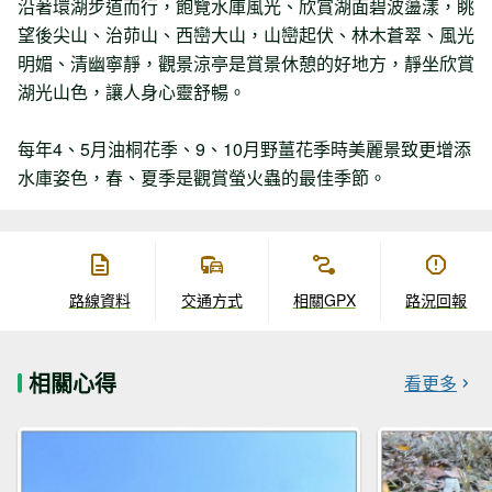
沿著環湖步道而行，飽覽水庫風光、欣賞湖面碧波蘯漾，眺
望後尖山、治茆山、西巒大山，山巒起伏、林木蒼翠、風光
明媚、清幽寧靜，觀景涼亭是賞景休憩的好地方，靜坐欣賞
湖光山色，讓人身心靈舒暢。
每年4、5月油桐花季、9、10月野薑花季時美麗景致更增添
水庫姿色，春、夏季是觀賞螢火蟲的最佳季節。
路線資料
交通方式
相關GPX
路況回報
相關心得
看更多