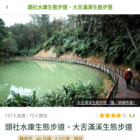
頭社水庫生態步道、大舌滿溪生態步道
大舌滿溪生態步道（圖／納維布魯）
137人去過 / 72人想去
4.2
頭社水庫生態步道、大舌滿溪生態步道
難度低
40 分鐘
2.2公里
環狀