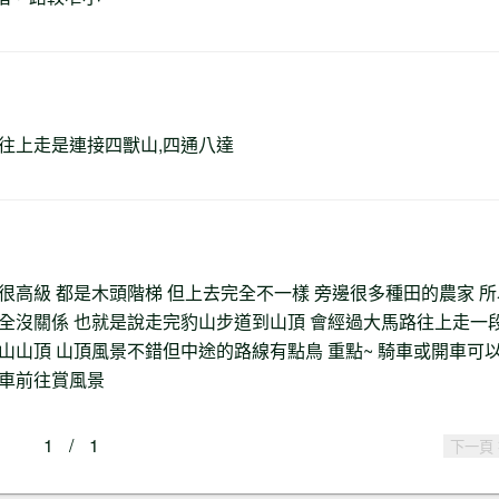
往上走是連接四獸山,四通八達
很高級 都是木頭階梯 但上去完全不一樣 旁邊很多種田的農家 所
全沒關係 也就是說走完豹山步道到山頂 會經過大馬路往上走一
山山頂 山頂風景不錯但中途的路線有點鳥 重點~ 騎車或開車可
騎車前往賞風景
1
/
1
下一頁