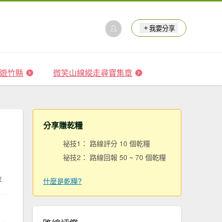
我要分享
 森遊竹縣
微笑山線縱走尋寶集章
分享賺乾糧
祕技1： 路線評分 10 個乾糧
祕技2： 路線回報 50 ~ 70 個乾糧
享
什麼是乾糧?