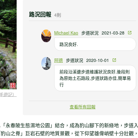
路況回報
4則
Michael Kao
步道狀況
2021-03-28
路況良好.
阿德
步道狀況
2020-10-01
前段沿溪邊步道維護狀況良好,後段則
為原始土石路段,步道狀路亦佳,簡單易
行
毛遊記）
嚴兔
步道狀況
2020-05-02
查看所有回報
豹山溪環狀步道封閉，修繕工程預計
5/1-8-31
與「永春陂生態濕地公園」結合，成為豹山腳下的新綠地，步道
「豹山之脊」巨岩石壁的地質景觀，從下仰望雄偉峭壁十分壯觀