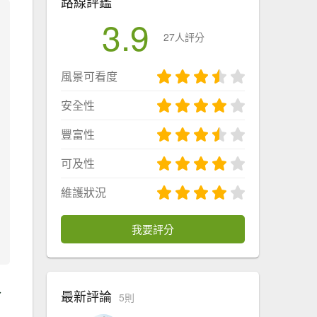
路線評鑑
3.9
27人評分
風景可看度
安全性
豐富性
可及性
維護狀況
我要評分
入
最新評論
5則
，