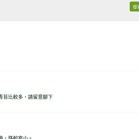
發
青苔比較多，請留意腳下
階，路較窄小。