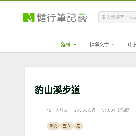
路線
精選文章
山
豹山溪步道
124 人想去
206 人去過
51,889 次點閱
溪流
壺穴
廟