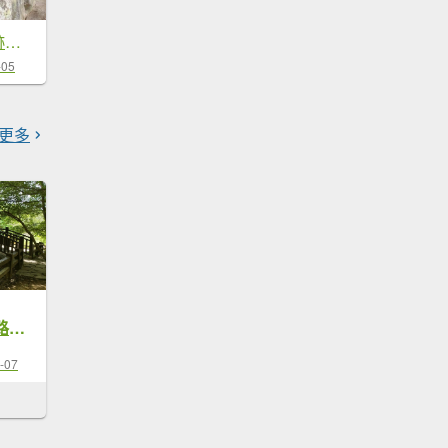
20240204 景美仙跡岩縱走九五峰，四獸山
-05
更多
四獸山中相對冷門路線，豹山、獅山之間的豹山溪步道
-07