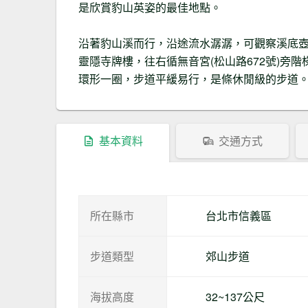
是欣賞豹山英姿的最佳地點。
沿著豹山溪而行，沿途流水潺潺，可觀察溪底
靈隱寺牌樓，往右循無音宮(松山路672號)旁
環形一圈，步道平緩易行，是條休閒級的步道
基本資料
交通方式
所在縣市
台北市信義區
步道類型
郊山步道
海拔高度
32~137公尺