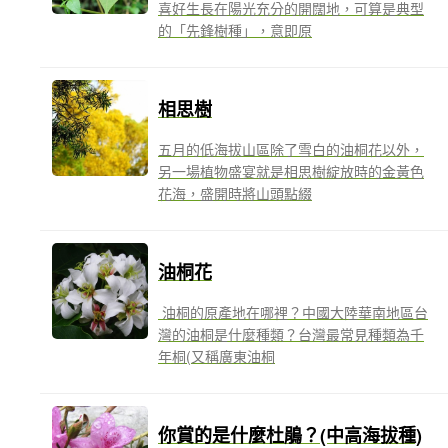
喜好生長在陽光充分的開闊地，可算是典型
的「先鋒樹種」，意即原
相思樹
五月的低海拔山區除了雪白的油桐花以外，
另一場植物盛宴就是相思樹綻放時的金黃色
花海，盛開時將山頭點綴
油桐花
油桐的原產地在哪裡？中國大陸華南地區台
灣的油桐是什麼種類？台灣最常見種類為千
年桐(又稱廣東油桐
你賞的是什麼杜鵑？(中高海拔種)