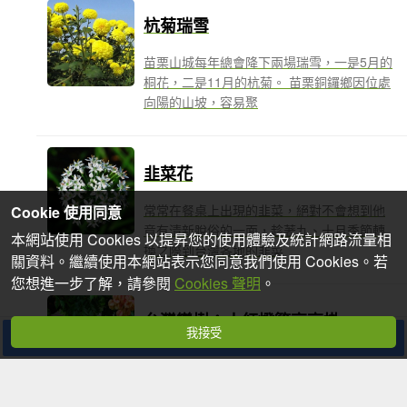
杭菊瑞雪
苗栗山城每年總會降下兩場瑞雪，一是5月的
桐花，二是11月的杭菊。 苗栗銅鑼鄉因位處
向陽的山坡，容易聚
韭菜花
常常在餐桌上出現的韭菜，絕對不會想到他
Cookie 使用同意
竟有清新脫俗的一面，趁著九、十月季節轉
本網站使用 Cookies 以提昇您的使用體驗及統計網路流量相
換之際到台灣各地的韭菜
關資料。繼續使用本網站表示您同意我們使用 Cookies。若
您想進一步了解，請參閱
Cookies 聲明
。
台灣欒樹：小紅燈籠高高掛
我接受
分享
經過兩個禮拜，台灣欒樹的變裝秀換上了完
全不同的感覺，金黃小花吹散在地面後，在
枝梢末掛上玫瑰紅色、鮮