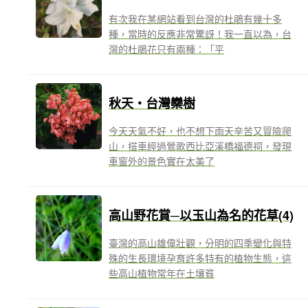
有次我在某網站看到台灣的杜鵑有幾十多
種，當時的反應非常驚訝！我一直以為，台
灣的杜鵑花只有兩種：「平
秋天‧台灣欒樹
今天天氣不好，也不想下雨天辛苦又冒險爬
山，搭車經過鶯歌西比亞溪橋福德祠，發現
車窗外的景色實在太美了
高山野花賞─以玉山為名的花草(4)
臺灣的高山雄偉壯觀，分明的四季變化與特
殊的生長環境孕育許多特有的植物生態，這
些高山植物常年在土壤貧