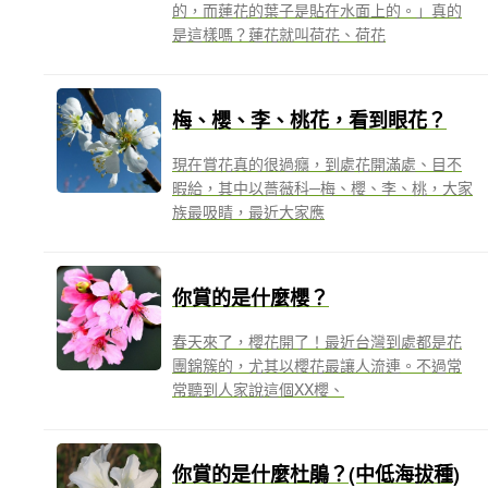
的，而蓮花的葉子是貼在水面上的。」真的
是這樣嗎？蓮花就叫荷花、荷花
梅、櫻、李、桃花，看到眼花？
現在賞花真的很過癮，到處花開滿處、目不
暇給，其中以薔薇科─梅、櫻、李、桃，大家
族最吸睛，最近大家應
你賞的是什麼櫻？
春天來了，櫻花開了！最近台灣到處都是花
團錦簇的，尤其以櫻花最讓人流連。不過常
常聽到人家說這個XX櫻、
你賞的是什麼杜鵑？(中低海拔種)