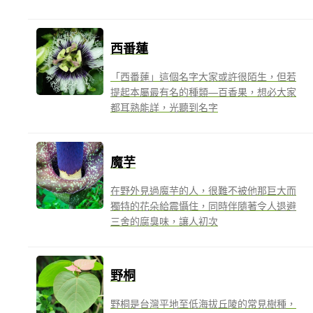
西番蓮
「西番蓮」這個名字大家或許很陌生，但若
提起本屬最有名的種類—百香果，想必大家
都耳熟能詳，光聽到名字
魔芋
在野外見過魔芋的人，很難不被他那巨大而
獨特的花朵給震懾住，同時伴隨著令人退避
三舍的腐臭味，讓人初次
野桐
野桐是台灣平地至低海拔丘陵的常見樹種，