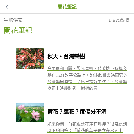
開花筆記
生態保育
6,973點閱
開花筆記
秋天‧台灣欒樹
今早風和日麗，陽光普照，騎著機車蜿蜒奔
馳在北31汐平公路上，沿途欣賞公路兩旁的
台灣欒樹風情。時序已接近中秋了，台灣欒
樹正上演變裝秀，樹梢的黃
荷花？蓮花？傻傻分不清
如果你問：荷花跟蓮花差在哪裡？很常聽到
以下的回答：「荷花的葉子是立在水面上