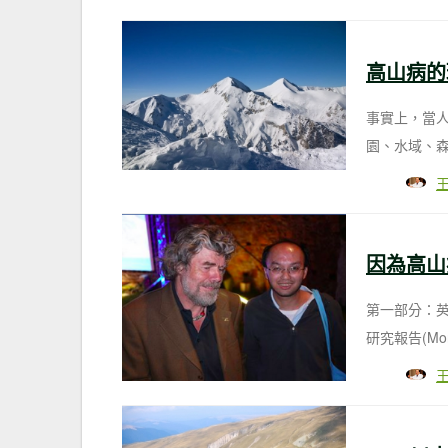
高山病的
事實上，當
園、水域、
因為高山
第一部分：英
研究報告(Morta