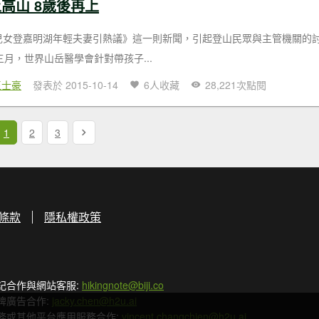
上高山 8歲後再上
歲兒女登嘉明湖年輕夫妻引熱議》這一則新聞，引起登山民眾與主管機關的
年三月，世界山岳醫學會針對帶孩子...
王士豪
發表於 2015-10-14
6人收藏
28,221次點閱
1
2
3
條款
隱私權政策
記合作與網站客服:
hikingnote@biji.co
牌廣告合作:
jacky.chen@h2u.ai
務或其他平台應用服務合作:
vincent.changchien@h2u.ai