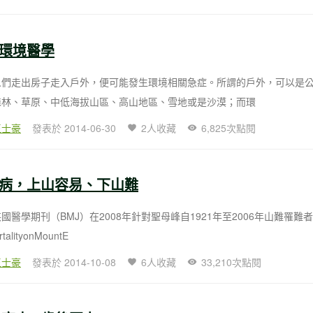
環境醫學
人們走出房子走入戶外，便可能發生環境相關急症。所謂的戶外，可以是
森林、草原、中低海拔山區、高山地區、雪地或是沙漠；而環
王士豪
發表於 2014-06-30
2人收藏
6,825次點閱
病，上山容易、下山難
國醫學期刊（BMJ）在2008年針對聖母峰自1921年至2006年山難罹難
lityonMountE
王士豪
發表於 2014-10-08
6人收藏
33,210次點閱