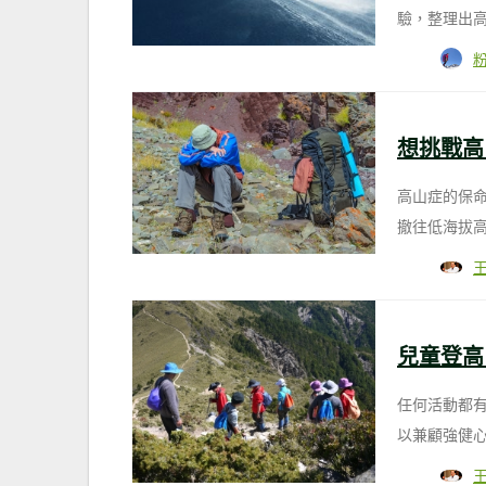
驗，整理出
想挑戰高
高山症的保
撤往低海拔
兒童登高
任何活動都
以兼顧強健