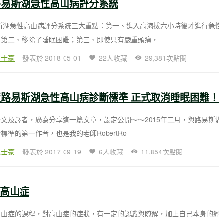
年路易斯湖急性高山病評分系統
易斯湖急性高山病評分系統三大重點：第一、進入高海拔六小時後才進行急
；第二、移除了睡眠困難；第三、即使只有嚴重頭痛，
王士豪
發表於 2018-05-01
22人收藏
29,381次點閱
年版路易斯湖急性高山病診斷標準 正式取消睡眠困難！
文及譯者，廣為分享這一篇文章，設定公開～～2015年二月，與路易斯
標準的第一作者，也是我的老師RobertRo
王士豪
發表於 2017-09-19
6人收藏
11,854次點閱
防高山症
高山症的課程，對高山症的症狀，有一定的認識與瞭解，加上自己本身的