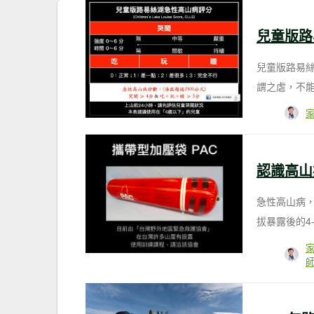
兒童版路
兒童版路易
謂之虐，不能
認識高山
急性高山病，
拔暴露後的4