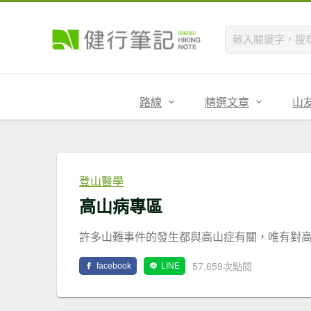
路線
精選文章
山
登山醫學
高山病專區
許多山難事件的發生都與高山症有關，唯有對
57,659次點閱
facebook
LINE