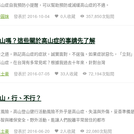
高山症自我預防小提醒，可以幫助預防或減緩高山症的不適。
粉圓妹
發表於 2016-10-04
0人收藏
357,850次點閱
山嗎？這些關於高山症的事請先了解
命之道，熟記高山症的症狀，誠實面對，不逞強。如果症狀惡化，「立刻
高山症，在台灣有多常見呢？根據我過去十年來，針對台灣
王士豪
發表於 2016-07-05
33人收藏
72,194次點閱
山，行、不行？
有風險，高山登山健行活動風險不外乎是高山症、失溫與外傷，妥善準備
心智與確保安全。野外活動，能讓人們脫離平常居住的都市
王士豪
發表於 2016-06-20
2人收藏
22,080次點閱