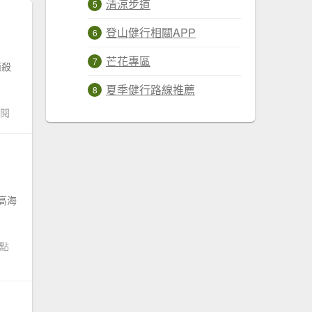
清涼步道
登山健行相關APP
芒花專區
而殺
夏季健行路線推薦
點閱
高海
次點