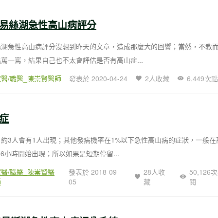
易絲湖急性高山病評分
絲湖急性高山病評分沒想到昨天的文章，造成那麼大的回響；當然，不教
罵一罵，結果自己也不太會評估是否有高山症...
家醫/職醫_陳崇賢醫師
發表於 2020-04-24
2人收藏
6,449次
症
約3人會有1人出現；其他發病機率在1%以下急性高山病的症狀，一般在
-6小時開始出現；所以如果是短期停留...
家醫/職醫_陳崇賢醫
發表於 2018-09-
28人收
50,126
師
05
藏
閱