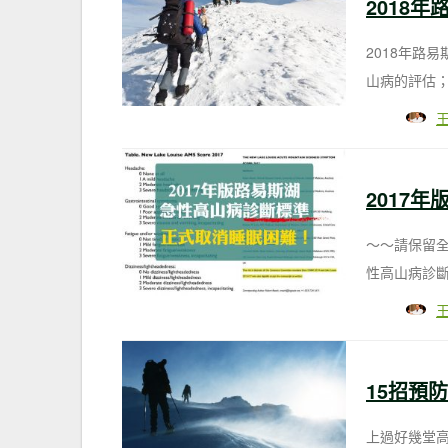
2018
2018年路
山病的評估
2017
～～請保留全
性高山病診斷
15招預
上過好幾堂