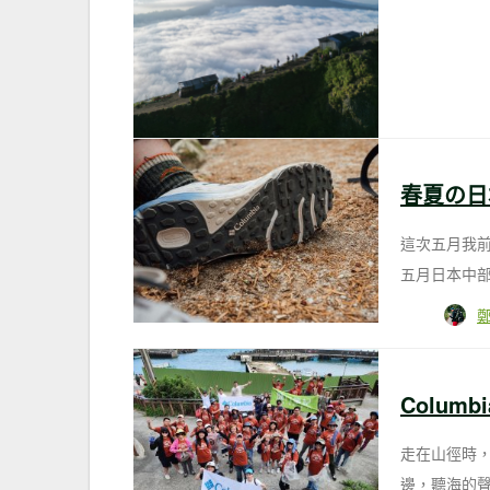
這次五月我
五月日本中部
鄭
Colum
走在山徑時
邊，聽海的聲