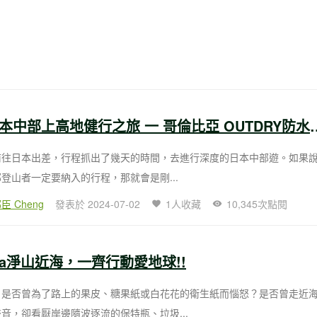
春夏の日本中部上高地健行之旅 一 哥倫比亞
前往日本出差，行程抓出了幾天的時間，去進行深度的日本中部遊。如果
登山者一定要納入的行程，那就會是剛...
臣 Cheng
發表於 2024-07-02
1人收藏
10,345次點閱
bia淨山近海，一齊行動愛地球!!
，是否曾為了路上的果皮、糖果紙或白花花的衛生紙而惱怒？是否曾走近
音，卻看厭岸邊隨波逐流的保特瓶、垃圾...