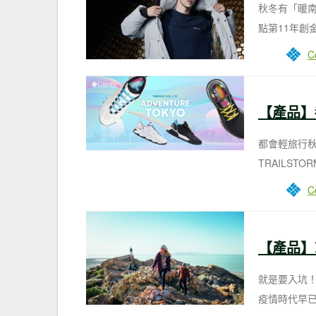
秋冬有「暖南
點第11年創金
C
都會輕旅行秋冬
TRAILST
C
就是要入坑！
疫情時代早已