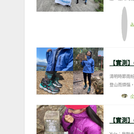
J
清明時節雨
登山而煩惱，
Yula：我