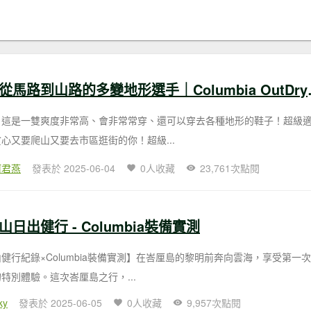
【鞋測】從馬路到山路的
：這是一雙爽度非常高、會非常常穿、還可以穿去各種地形的鞋子！超級
心又要爬山又要去市區逛街的你！超級...
柯君燕
發表於 2025-06-04
0人收藏
23,761次點閱
日出健行 - Columbia裝備實測
健行紀錄×Columbia裝備實測】在峇厘島的黎明前奔向雲海，享受第一
特別體驗。這次峇厘島之行，...
ky
發表於 2025-06-05
0人收藏
9,957次點閱