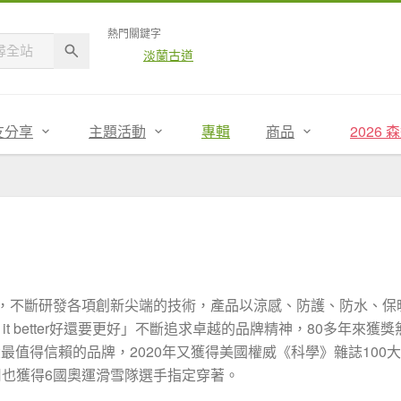
熱門關鍵字
淡蘭古道
友分享
主題活動
專輯
商品
2026
年以來，不斷研發各項創新尖端的技術，產品以涼感、防護、防水、保
ake it better好還要更好」不斷追求卓越的品牌精神，80多年來獲獎
大最值得信賴的品牌，2020年又獲得美國權威《科學》雜誌100大
也獲得6國奧運滑雪隊選手指定穿著。