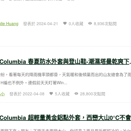
ulie Huang
發表於 2024-04-21
0人收藏
8,936次點閱
【實測】Columb
紛紛，看著每天的降雨機率頭都昏，天氣暖和後傾巢而出的山友總會為了
H編也不例外。連假前天天盯著Win...
小小
發表於 2022-04-08
5人收藏
28,800次點閱
剛去西巒下來。朋友：下雨天走西巒大山…你認真？而且最近都超冷的。Yul