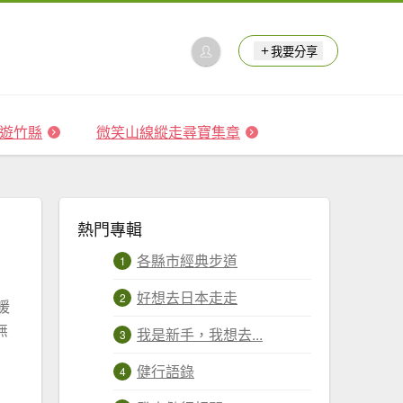
我要分享
 森遊竹縣
微笑山線縱走尋寶集章
熱門專輯
各縣市經典步道
好想去日本走走
暖
無
我是新手，我想去...
健行語錄