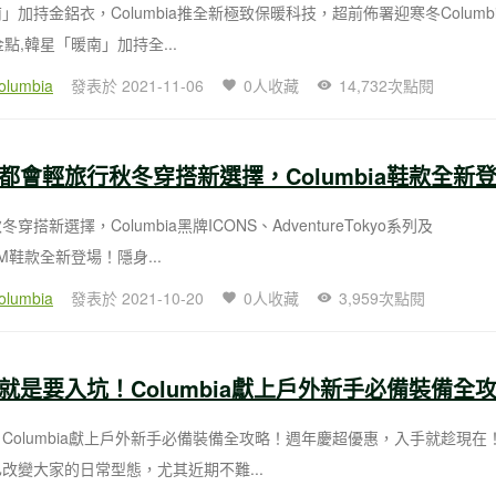
」加持金鋁衣，Columbia推全新極致保暖科技，超前佈署迎寒冬Columb
點,韓星「暖南」加持全...
olumbia
發表於 2021-11-06
0人收藏
14,732次點閱
穿搭新選擇，Columbia黑牌ICONS、AdventureTokyo系列及
ORM鞋款全新登場！隱身...
olumbia
發表於 2021-10-20
0人收藏
3,959次點閱
Columbia獻上戶外新手必備裝備全攻略！週年慶超優惠，入手就趁現在
改變大家的日常型態，尤其近期不難...