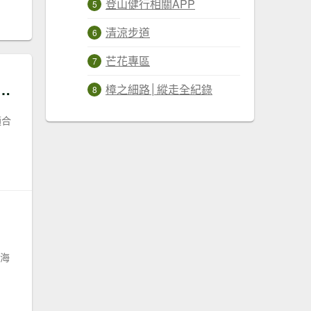
登山健行相關APP
清涼步道
芒花專區
多變地形選手｜Columbia OutDry™ 防水超彈力健走鞋！
樟之細路│縱走全紀錄
適合
次海