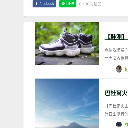
8,130次點閱
facebook
LINE
直接說結論
一天之內很貪
巴杜爾火山
【巴杜爾火山
外日出健行的
S