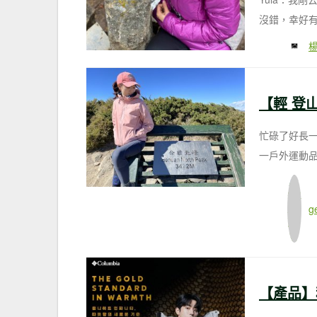
沒錯，幸好有
忙碌了好長
一戶外運動品牌C
g