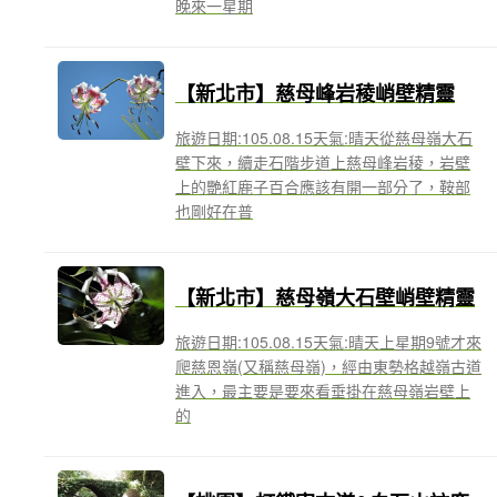
晚來一星期
【新北市】慈母峰岩稜峭壁精靈
旅遊日期:105.08.15天氣:晴天從慈母嶺大石
壁下來，續走石階步道上慈母峰岩稜，岩壁
上的艷紅鹿子百合應該有開一部分了，鞍部
也剛好在普
【新北市】慈母嶺大石壁峭壁精靈
旅遊日期:105.08.15天氣:晴天上星期9號才來
爬慈恩嶺(又稱慈母嶺)，經由東勢格越嶺古道
進入，最主要是要來看垂掛在慈母嶺岩壁上
的