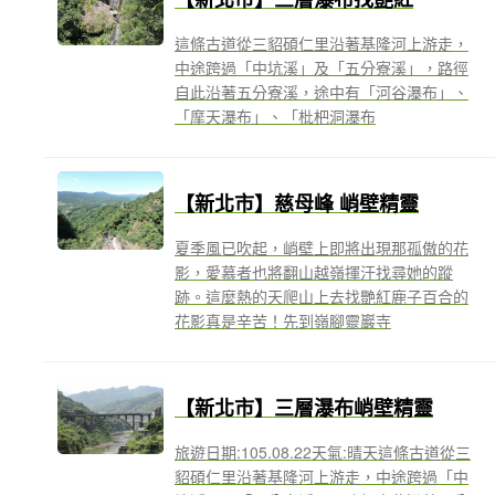
這條古道從三貂碩仁里沿著基隆河上游走，
中途跨過「中坑溪」及「五分寮溪」，路徑
自此沿著五分寮溪，途中有「河谷瀑布」、
「摩天瀑布」、「枇杷洞瀑布
【新北市】慈母峰 峭壁精靈
夏季風已吹起，峭壁上即將出現那孤傲的花
影，愛慕者也將翻山越嶺揮汗找尋她的蹤
跡。這麼熱的天爬山上去找艷紅鹿子百合的
花影真是辛苦！先到嶺腳靈巖寺
【新北市】三層瀑布峭壁精靈
旅遊日期:105.08.22天氣:晴天這條古道從三
貂碩仁里沿著基隆河上游走，中途跨過「中