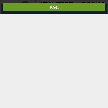
【基隆】龍崗步道人間艷紅(風災後
我接受
分享
殘容)
旅遊日期:104.08.13天氣:晴天蘇迪勒颱風對
全台造成重創，狂風暴雨造成土石流，山區
更是樹斷竹折一片狼藉。山區步道最近一定
不好走，所以
【桃園】大溪白石山‧艷紅鹿子百
合開了
今日經由慈湖紀念雕塑公園登草嶺山，然後
再走打鐵寮古道過木板橋，依指標往白石山
方向續行。遇橫向平緩山腰路左往白石山，
右往百吉隧道口，取左，約3
【新北市】孝子山步道群之人間艷