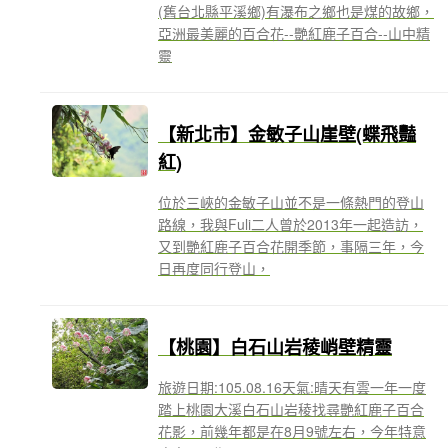
(舊台北縣平溪鄉)有瀑布之鄉也是煤的故鄉，
亞洲最美麗的百合花--艷紅鹿子百合--山中精
靈
【新北市】金敏子山崖壁(蝶飛豔
紅)
位於三峽的金敏子山並不是一條熱門的登山
路線，我與Fuli二人曾於2013年一起造訪，
又到艷紅鹿子百合花開季節，事隔三年，今
日再度同行登山，
【桃園】白石山岩稜峭壁精靈
旅遊日期:105.08.16天氣:晴天有雲一年一度
踏上桃園大溪白石山岩稜找尋艷紅鹿子百合
花影，前幾年都是在8月9號左右，今年特意