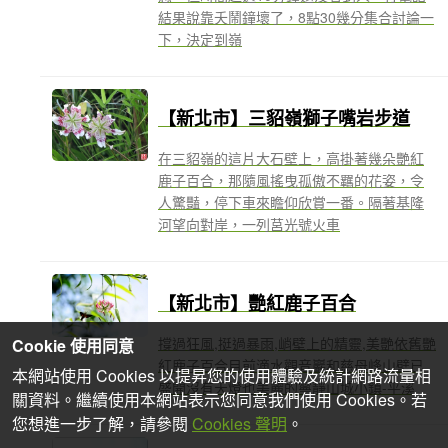
結果說靠夭鬧鐘壞了，8點30幾分集合討論一
下，決定到嶺
【新北市】三貂嶺獅子嘴岩步道
在三貂嶺的這片大石壁上，高掛著幾朵艷紅
鹿子百合，那隨風搖曳孤傲不羈的花姿，令
人驚豔，停下車來瞻仰欣賞一番。隔著基隆
河望向對岸，一列莒光號火車
【新北市】艷紅鹿子百合
撐過狂風,挺過暴雨,峭壁上的精靈,美艷依舊艷
Cookie 使用同意
紅鹿子百合目前滴水觀音巖和慈母峰山壁已
本網站使用 Cookies 以提昇您的使用體驗及統計網路流量相
盛開沒有天燈也美麗的寧靜山城小鎮-平溪
關資料。繼續使用本網站表示您同意我們使用 Cookies。若
您想進一步了解，請參閱
Cookies 聲明
。