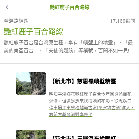
艷紅鹿子百合路線
精選路線區
17,166點閱
艷紅鹿子百合路線
艷紅鹿子百合是台灣原生種，享有「峭壁上的精靈」、「最
美的東亞百合」、「天使的翅膀」等稱號，百聞不如一見!
【新北市】慈恩嶺峭壁精靈
明知平溪鄉花艷紅鹿子百合今年因炎熱而花
況慘，但還是想來找找她的花影。從虎嘴口
停車場走東勢格越嶺古道(瓜寮坑古道)進入，
右前方基隆河對岸是平
【新北市】三層瀑布找艷紅