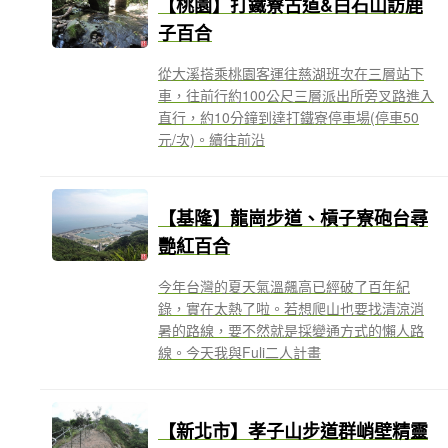
【桃園】打鐵寮古道&白石山訪鹿
子百合
從大溪搭乘桃園客運往慈湖班次在三層站下
車，往前行約100公尺三層派出所旁叉路進入
直行，約10分鐘到達打鐵寮停車場(停車50
元/次)。續往前沿
【基隆】龍崗步道、槓子寮砲台尋
艷紅百合
今年台灣的夏天氣溫飆高已經破了百年紀
錄，實在太熱了啦。若想爬山也要找清涼消
暑的路線，要不然就是採變通方式的懶人路
線。今天我與Fuli二人計畫
【新北市】孝子山步道群峭壁精靈