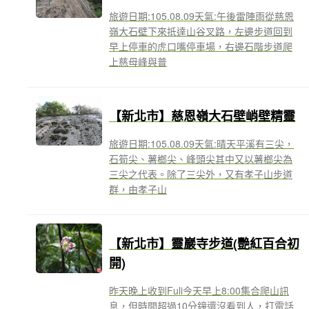
旅遊日期:105.08.09天氣:午後雷陣雨從慈恩
嶺大石壁下來抵達山谷叉路，左邊步道回到
早上停車的虎口嘴停車場，右邊石階步道爬
上慈母峰與普
【新北市】慈恩嶺大石壁峭壁精靈
旅遊日期:105.08.09天氣:晴天平溪有三尖，
石筍尖、薯榔尖、峰頭尖其中又以薯榔尖為
三尖之代表。除了三尖外，又有孝子山步道
群，由孝子山
【新北市】靈巖寺步道(艷紅百合初
開)
昨天晚上收到Fuli今天早上8:00集合爬山訊
息，但時間超過10分鐘還沒看到人，打電話