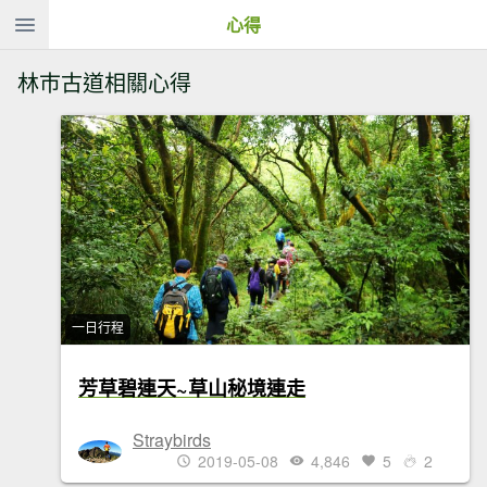
心得
林巿古道相關心得
一日行程
芳草碧連天~草山秘境連走
Straybirds
2019-05-08
4,846
5
2