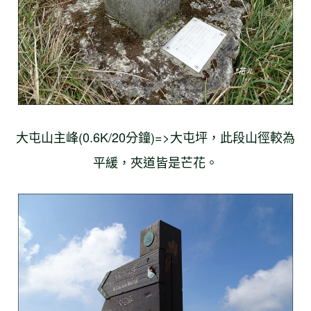
大屯山主峰(0.6K/20分鐘)=>大屯坪，此段山徑較為
平緩，夾道皆是芒花。