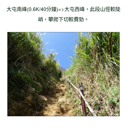
大屯南峰(0.6K/40分鐘)=>大屯西峰，此段山徑較陡
峭，攀爬下切較費勁。