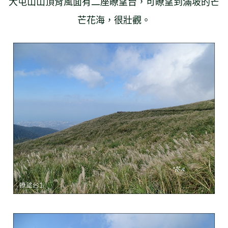
大屯山山頂背風面有二座瞭望台，可瞭望到滿坡的芒
芒花海，很壯觀。