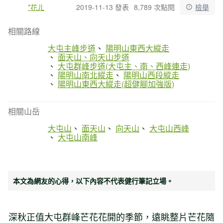
*花ㄦ
2019-11-13 發表
8,789 次點閱
檢舉
相關路線
大屯主峰步道
陽明山東西大縱走
面天山、向天山步道
大屯群峰步道(大屯主、南、西峰連走)
陽明山南北縱走
陽明山西段縱走
陽明山東西大縱走(超健腳加強版)
相關山岳
大屯山
面天山
向天山
大屯山西峰
大屯山南峰
本文為網友的心得，以下內容不代表健行筆記立場。
深秋正值大屯群峰芒花花開的季節，遠眺整片芒花隨