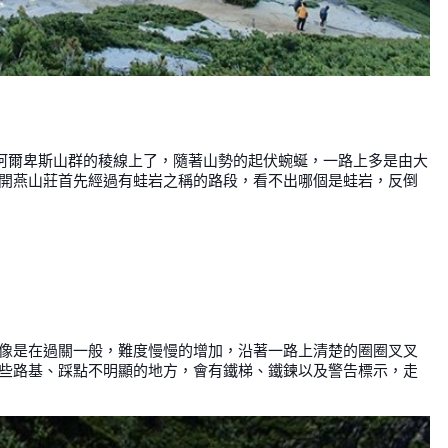
北阿爾卑斯山群的稜線上了，隨著山勢的起伏蜿蜒，一路上多是由大
開燕山莊首先經過有蛙岩之稱的路段，看不出哪個是蛙岩，反倒
像是在過關一般，難度慢慢的增加，沿著一路上清楚的圈圈叉叉
些路基、踩點不明顯的地方，會有鐵梯、鐵鍊以及警告標示，走