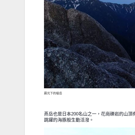
晨光下的槍岳
燕岳也是日本200名山之一，花崗礫岩的山
跳躍的海豚般生動活潑。