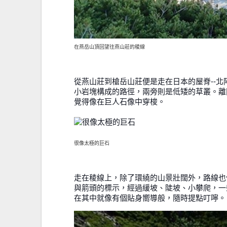
在燕岳山頂回望往燕山莊的稜線
從燕山莊到槍岳山莊便是走在日本的屋脊--
小岩塊構成的路徑，兩旁則是低矮的草叢。離
覺得像在巨人石像中穿梭。
很像太極的巨石
走在稜線上，除了環繞的山景壯闊外，路線也
與箭頭的標示，經過緩坡、陡坡、小攀爬，一
在其中就像有個貼身嚮導般，隨時提點叮嚀。