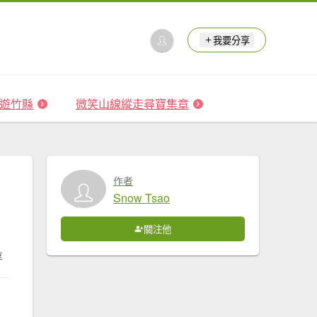
我要分享
 森遊竹縣
微笑山線縱走尋寶集章
作者
Snow Tsao
關注他
享