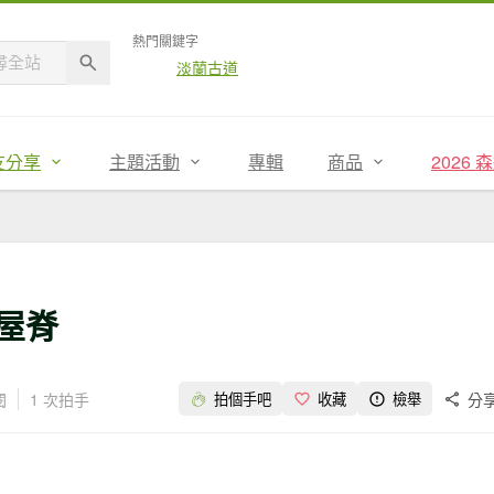
熱門關鍵字
淡蘭古道
友分享
主題活動
專輯
商品
2026
步屋脊
閱
1 次拍手
分
拍個手吧
收藏
檢舉