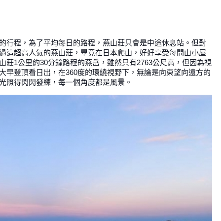
的行程，為了平均每日的路程，燕山莊只會是中途休息站。但對
過這超高人氣的燕山莊，畢竟在日本爬山，好好享受每間山小屋
莊1公里約30分鐘路程的燕岳，雖然只有2763公尺高，但因為視
大早登頂看日出，在360度的環繞視野下，無論是向東望向遠方的
光照得閃閃發練，每一個角度都是風景。