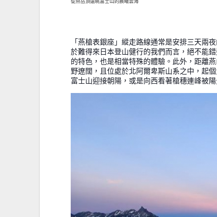
從燕岳頂遠眺富士山的晨曦雲海
「燕槍表銀座」縱走路線通常是安排三天兩夜
於難得來日本登山健行的我們而言，絕不能錯
的特色，也是相當特殊的體驗。此外，距離燕山
野遼闊，且位處於北阿爾卑斯山系之中，起個
富士山迎接朝陽，或是向西看著槍穗連峰被陽