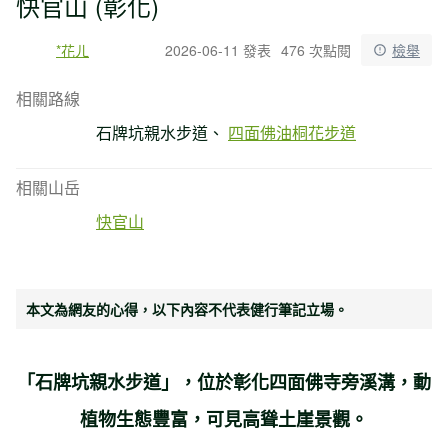
快官山 (彰化)
*花ㄦ
2026-06-11 發表
476 次點閱
檢舉
相關路線
石牌坑親水步道
四面佛油桐花步道
相關山岳
快官山
本文為網友的心得，以下內容不代表健行筆記立場。
「石牌坑親水步道」，位於彰化四面佛寺旁溪溝
，
動
植物生態豐富
，可見
高聳土崖景觀。