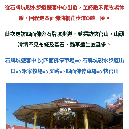
從
石牌坑親水步道遊客中心出發
，至終點禾家牧場休
憩，回程走四面佛油桐花步道O繞一圈。
此次走訪四面佛旁石牌坑步道，並探訪快官山，山頭
冷清不見布條及基石，雜草叢生蚊蟲多。
石牌坑遊客中心(四面佛停車場)=>石牌坑親水步道出
口=>禾家牧場
=>叉路
=>四面佛停車場
=>
快官山