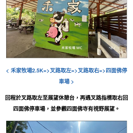
< 禾家牧場2.5K
=>叉路取左
=>叉路取右
=>四面佛停
車場
>
回程於叉路取左至展望休憩台
，再遇叉路指標取右回
四面佛停車場，並參觀四面佛寺有視野展望
。