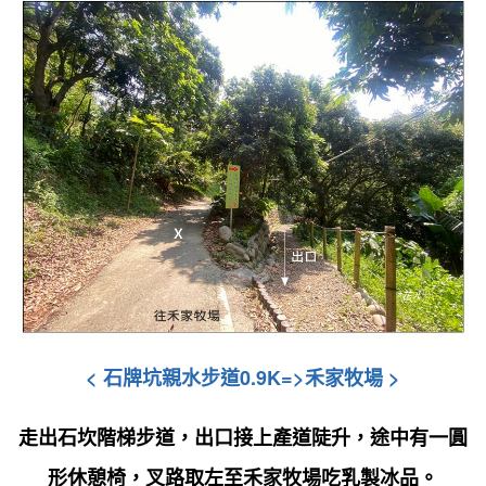
< 石牌坑親水步道0.9K=>禾家牧場 >
走出石坎階梯步道
，
出口接上產道陡升，途中有一圓
形休憩椅，叉路取左至禾家牧場吃乳製冰品。