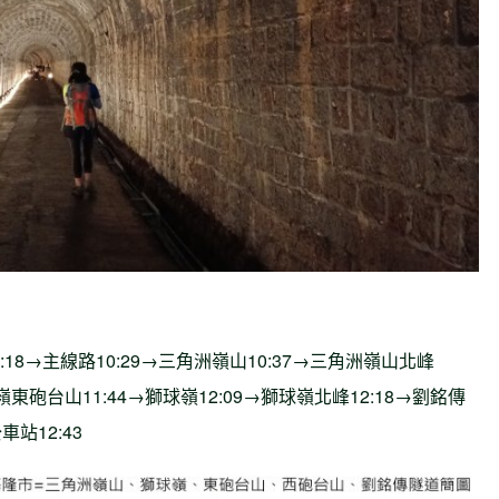
:18→主線路10:29→三角洲嶺山10:37→三角洲嶺山北峰
球嶺東砲台山11:44→獅球嶺12:09→獅球嶺北峰12:18→劉銘傳
車站12:43