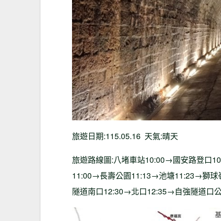
旅遊日期:115.05.16 天氣:晴天
旅遊路線圖:八堵車站10:00→國安路登口10
11:00→長壽公園11:13→池塘11:23→獅
隧道南口12:30→北口12:35→自強隧道口公