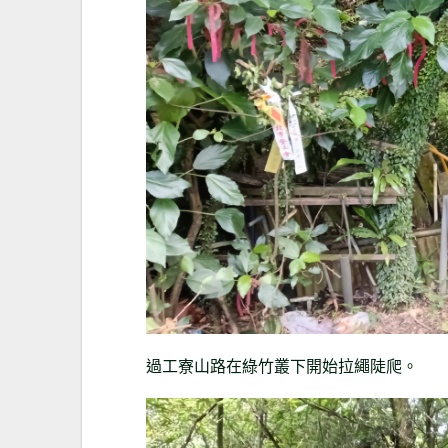
過工寮山路在綠竹叢下開始拉繩陡爬。