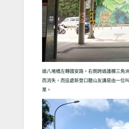
過八堵橋左轉國安路。右側跨過護欄三角
而消失，而這處新登口聽山友講是由一位
業。