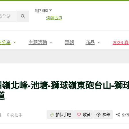
熱門關鍵字
淡蘭古道
友分享
主題活動
專輯
商品
2026
嶺北峰-池塘-獅球嶺東砲台山-獅
道
閱
6 次拍手
分
拍個手吧
收藏
檢舉