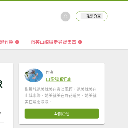
我要分享
 森遊竹縣
微笑山線縱走尋寶集章
作者
山影狐蹤Fuli
球
柑腳城她美就美在雲淡風輕、她美就美在
山城水綠、她美就美在野花遍開、她美就
美在煙雨濛濛。
享
關注他