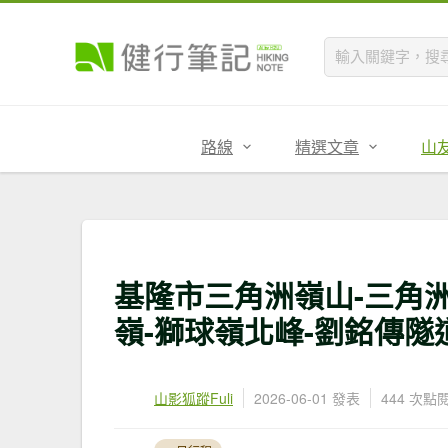
路線
精選文章
山
基隆市三角洲嶺山-三角洲
嶺-獅球嶺北峰-劉銘傳隧
山影狐蹤Fuli
2026-06-01 發表
444 次點