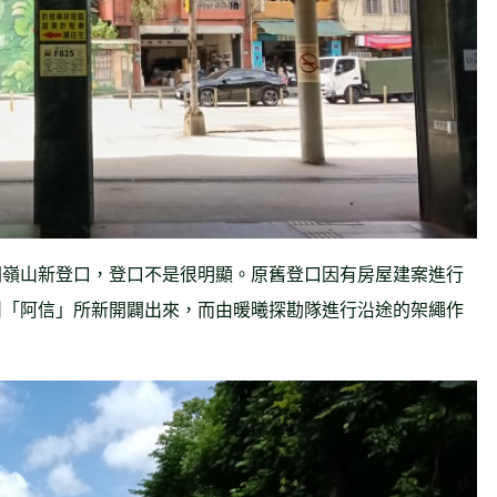
洲嶺山新登口，登口不是很明顯。原舊登口因有房屋建案進行
叫「阿信」所新開闢出來，而由暖曦探勘隊進行沿途的架繩作