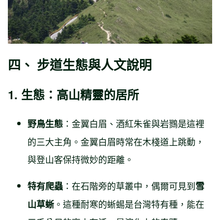
四、 步道生態與人文說明
1. 生態：高山精靈的居所
：金翼白眉、酒紅朱雀與岩鷚是這裡
野鳥生態
的三大主角。金翼白眉時常在木棧道上跳動，
與登山客保持微妙的距離。
：在石階旁的草叢中，偶爾可見到
特有爬蟲
雪
。這種耐寒的蜥蜴是台灣特有種，能在
山草蜥