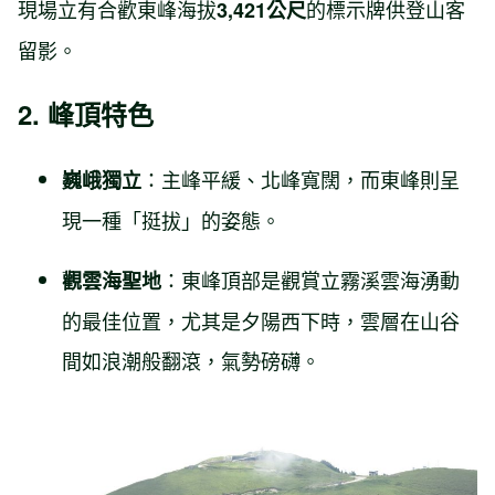
現場立有合歡東峰海拔
的標示牌供登山客
3,421公尺
留影。
2. 峰頂特色
：主峰平緩、北峰寬闊，而東峰則呈
巍峨獨立
現一種「挺拔」的姿態。
：東峰頂部是觀賞立霧溪雲海湧動
觀雲海聖地
的最佳位置，尤其是夕陽西下時，雲層在山谷
間如浪潮般翻滾，氣勢磅礴。