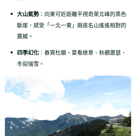
：向東可近距離平視奇萊北峰的黑色
大山氣勢
斷崖，感受「一北一東」兩座名山遙遙相對的
震撼。
：春賞杜鵑、夏看綠意、秋觀蕭瑟、
四季幻化
冬迎瑞雪。