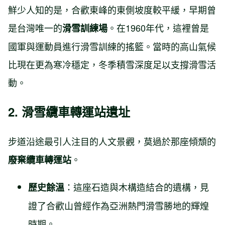
鮮少人知的是，合歡東峰的東側坡度較平緩，早期曾
是台灣唯一的
。在1960年代，這裡曾是
滑雪訓練場
國軍與運動員進行滑雪訓練的搖籃。當時的高山氣候
比現在更為寒冷穩定，冬季積雪深度足以支撐滑雪活
動。
2. 滑雪纜車轉運站遺址
步道沿途最引人注目的人文景觀，莫過於那座傾頹的
。
廢棄纜車轉運站
：這座石造與木構造結合的遺構，見
歷史餘溫
證了合歡山曾經作為亞洲熱門滑雪勝地的輝煌
時期。