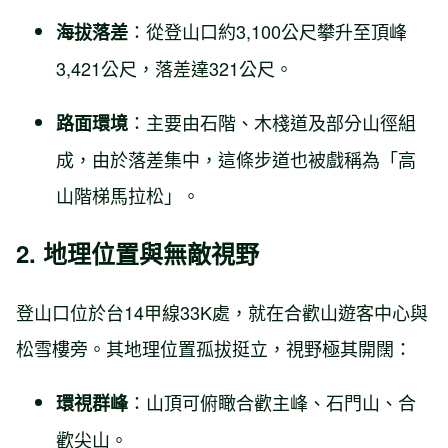
：從登山口約3,100公尺攀升至頂峰
海拔落差
3,421公尺，落差達321公尺。
：主要由石階、木棧道及部分山徑組
路面環境
成，由於落差集中，這條步道也被戲稱為「高
山階梯馬拉松」。
2. 地理位置與無敵視野
登山口位於台14甲線33K處，就在合歡山遊客中心與
松雪樓旁。其地理位置孤拔挺立，視野極其開闊：
：山頂可俯瞰合歡主峰、石門山、合
環視群峰
歡尖山。