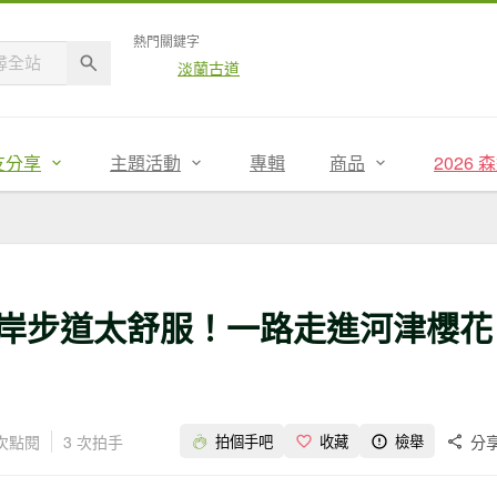
熱門關鍵字
淡蘭古道
友分享
主題活動
專輯
商品
2026
河岸步道太舒服！一路走進河津櫻花
 次點閱
3 次拍手
分
拍個手吧
收藏
檢舉