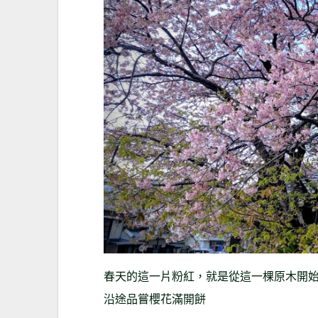
春天的這一片粉紅，就是從這一棵原木開
沿途品嘗櫻花滿開餅