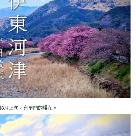
到3月上旬，有早開的櫻花。