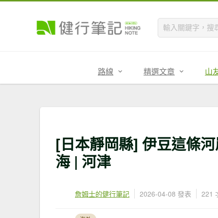
路線
精選文章
山
[日本靜岡縣] 伊豆這條
海 | 河津
詹姆士的健行筆記
2026-04-08 發表
221