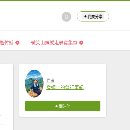
我要分享
 森遊竹縣
微笑山線縱走尋寶集章
作者
詹姆士的健行筆記
關注他
享