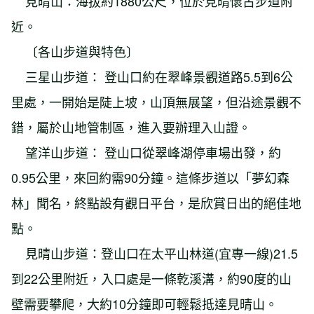
見晴山：海拔約1880公尺，位於見晴懷古步道附
近。
〔各山步道與特色〕
三星山步道： 登山口約在翠峰景觀道路5.5到6公
里處，一開始是陡上坡，山頂無展望，但沿途景觀不
錯，屬於山地管制區，進入要辦理入山證。
望洋山步道： 登山口從翠峰湖停車場出發，約
0.95公里，來回約需90分鐘。這條步道以「夢幻森
林」聞名，終點設有觀日平台，是欣賞日出的絕佳地
點。
見晴山步道：登山口在太平山林道(宜專一線)21.5
到22公里附近，入口處是一條乾溪溝，約90度的山
壁需要攀爬，大約10分鐘即可輕鬆抵達見晴山。