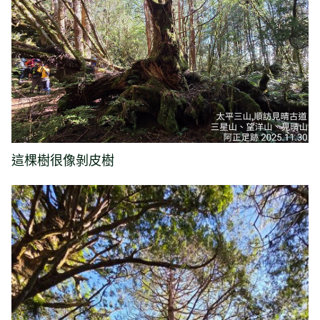
這棵樹很像剝皮樹