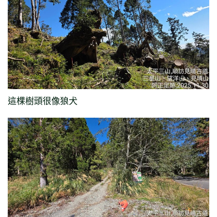
這棵樹頭很像狼犬