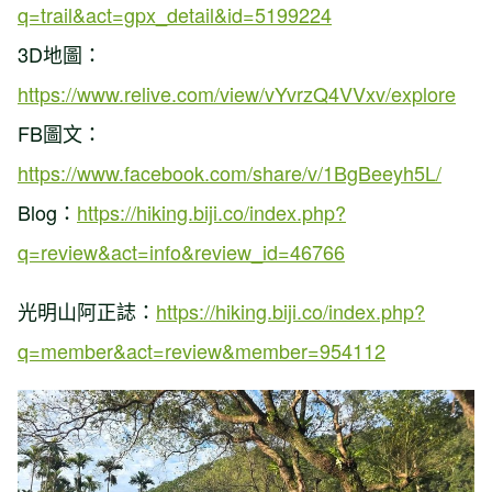
q=trail&act=gpx_detail&id=5199224
3D地圖：
https://www.relive.com/view/vYvrzQ4VVxv/explore
FB圖文：
https://www.facebook.com/share/v/1BgBeeyh5L/
Blog：
https://hiking.biji.co/index.php?
q=review&act=info&review_id=46766
光明山阿正誌：
https://hiking.biji.co/index.php?
q=member&act=review&member=954112