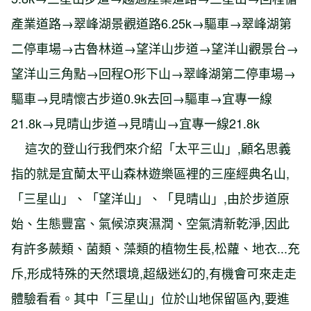
產業道路→翠峰湖景觀道路6.25k→驅車→翠峰湖第
二停車場→古魯林道→望洋山步道→望洋山觀景台→
望洋山三角點→回程O形下山→翠峰湖第二停車場→
驅車→見晴懷古步道0.9k去回→驅車→宜專一線
21.8k→見晴山步道→見晴山→宜專一線21.8k
這次的登山行我們來介紹「太平三山」,顧名思義
指的就是宜蘭太平山森林遊樂區裡的三座經典名山,
「三星山」、「望洋山」、「見晴山」,由於步道原
始、生態豐富、氣候涼爽濕潤、空氣清新乾淨,因此
有許多蕨類、菌類、藻類的植物生長,松蘿、地衣...充
斥,形成特殊的天然環境,超級迷幻的,有機會可來走走
體驗看看。其中「三星山」位於山地保留區內,要進