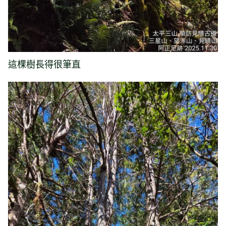
這棵樹長得很筆直