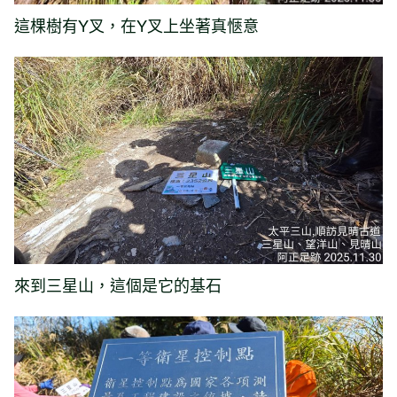
這棵樹有Y叉，在Y叉上坐著真愜意
來到三星山，這個是它的基石