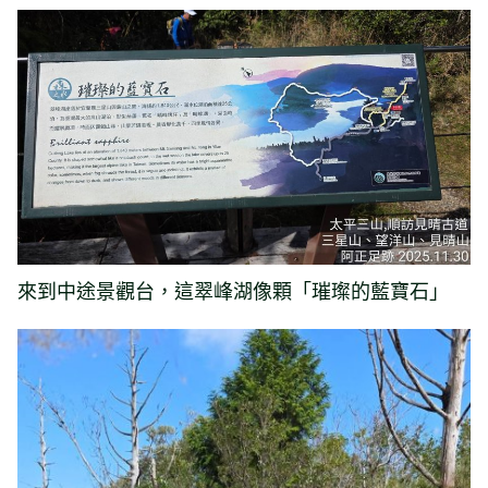
來到中途景觀台，這翠峰湖像顆「璀璨的藍寶石」