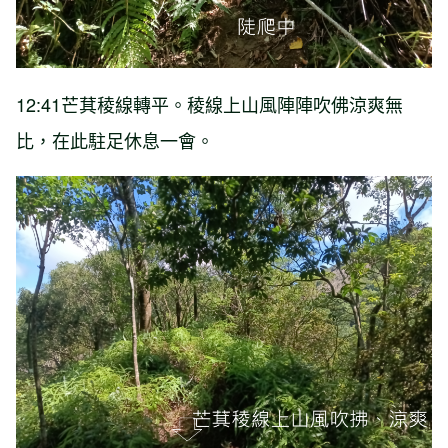
12:41芒萁稜線轉平。稜線上山風陣陣吹佛涼爽無
比，在此駐足休息一會。