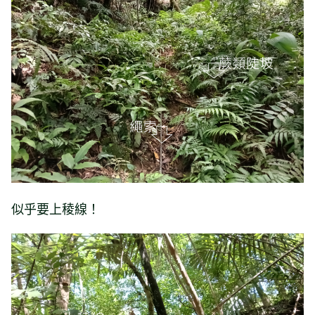
似乎要上稜線！