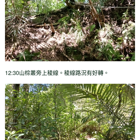
12:30山棕叢旁上稜線。稜線路況有好轉。