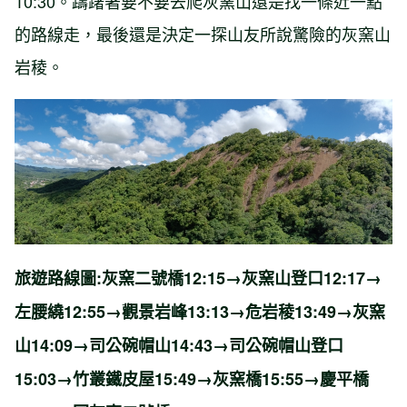
10:30。躊躇著要不要去爬灰窯山還是找一條近一點
的路線走，最後還是決定一探山友所說驚險的灰窯山
岩稜。
旅遊路線圖:灰窯二號橋12:15→灰窯山登口12:17→
左腰繞12:55→觀景岩峰13:13→危岩稜13:49→灰窯
山14:09→司公碗帽山14:43→司公碗帽山登口
15:03→竹叢鐵皮屋15:49→灰窯橋15:55→慶平橋