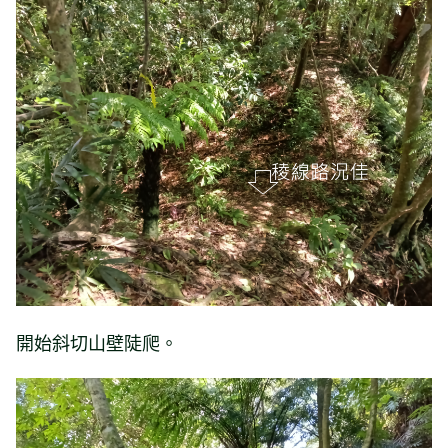
開始斜切山壁陡爬。