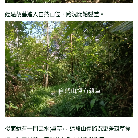
經過胡墓進入自然山徑，路況開始變差。
後面還有一門風水(吳墓)，這段山徑路況更差雜草掩