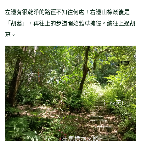
左邊有很乾淨的路徑不知往何處！右邊山棕叢後是
「胡墓」，再往上的步道開始雜草掩徑。續往上過胡
墓。