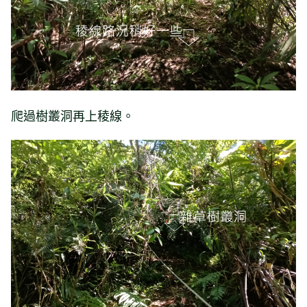
爬過樹叢洞再上稜線。