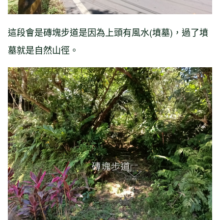
這段會是磚塊步道是因為上頭有風水(墳墓)，過了墳
墓就是自然山徑。