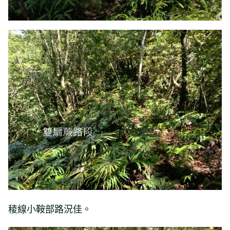
稜線小鞍部路況佳。