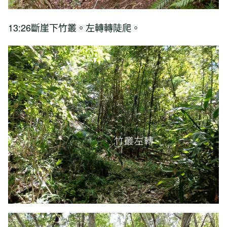
13:26斷崖下竹叢。左轉轉陡爬。