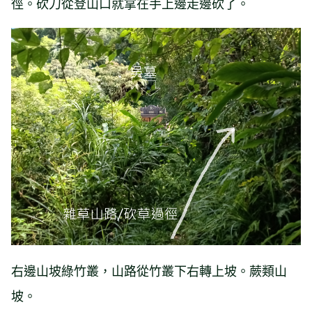
徑。砍刀從登山口就拿在手上邊走邊砍了。
右邊山坡綠竹叢，山路從竹叢下右轉上坡。蕨類山
坡。