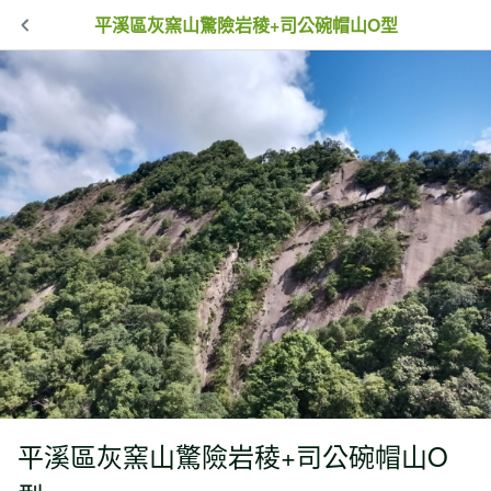
平溪區灰窯山驚險岩稜+司公碗帽山O型
平溪區灰窯山驚險岩稜+司公碗帽山O