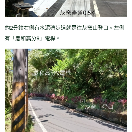
約2分鐘右側有水泥磚步道就是往灰窯山登口。左側
有「慶和高分9」電桿。