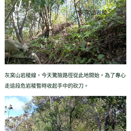
灰窯山岩稜線，今天驚險路徑從此地開始。為了專心
走這段危岩稜暫時收起手中的砍刀。