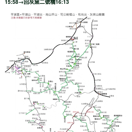
15:58→回灰窯二號橋16:13