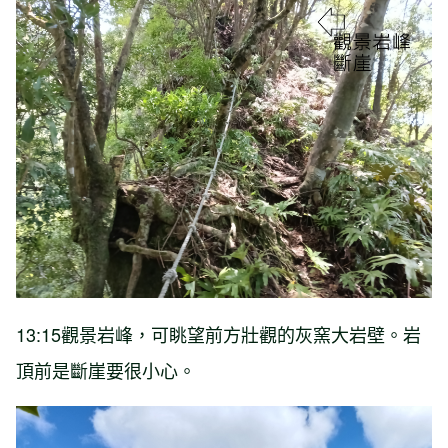
13:15觀景岩峰，可眺望前方壯觀的灰窯大岩壁。岩
頂前是斷崖要很小心。