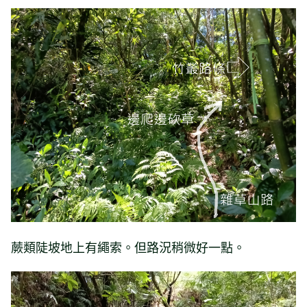
蕨類陡坡地上有繩索。但路況稍微好一點。