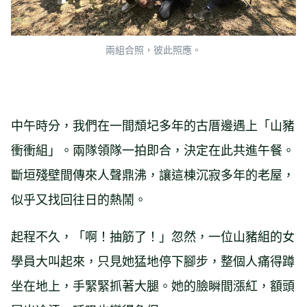
兩組合照，彼此照應。
中午時分，我們在一間頹圮多年的古厝邊遇上「山豬
衝衝組」。兩隊領隊一拍即合，決定在此共進午餐。
斷垣殘壁間傳來人聲鼎沸，讓這棟沉寂多年的老屋，
似乎又找回往日的熱鬧。
起程不久，「啊！抽筋了！」忽然，一位山豬組的女
學員大叫起來，只見她猛地停下腳步，整個人痛得蹲
坐在地上，手緊緊抓著大腿。她的臉瞬間漲紅，額頭