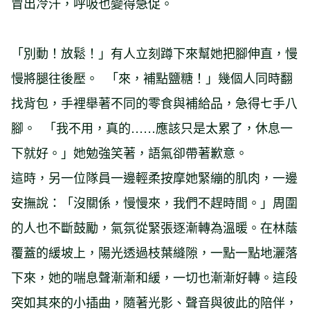
冒出冷汗，呼吸也變得急促。
「別動！放鬆！」有人立刻蹲下來幫她把腳伸直，慢
慢將腿往後壓。 「來，補點鹽糖！」幾個人同時翻
找背包，手裡舉著不同的零食與補給品，急得七手八
腳。 「我不用，真的……應該只是太累了，休息一
下就好。」她勉強笑著，語氣卻帶著歉意。
這時，另一位隊員一邊輕柔按摩她緊繃的肌肉，一邊
安撫說：「沒關係，慢慢來，我們不趕時間。」周圍
的人也不斷鼓勵，氣氛從緊張逐漸轉為溫暖。在林蔭
覆蓋的緩坡上，陽光透過枝葉縫隙，一點一點地灑落
下來，她的喘息聲漸漸和緩，一切也漸漸好轉。這段
突如其來的小插曲，隨著光影、聲音與彼此的陪伴，