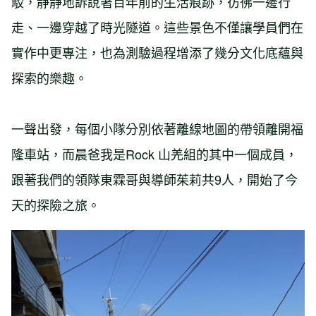
駁，靜靜地訴說著百年前的生活痕跡，彷彿一邊行
走、一邊穿越了時光隧道。這些景色不僅讓學員們在
實作中更專注，也為測驗過程增添了幾分文化底蘊與
探索的樂趣。
一聲出發，每個小隊分別依著離線地圖的帶領離開福
隆車站，而晨爸我是Rock 山羌組的其中一個成員，
跟著我們的領隊東霖哥與導師茱莉共9人，開始了今
天的探險之旅。