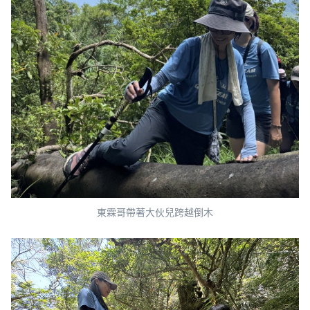
東霖哥帶著大伙兒跨越倒木