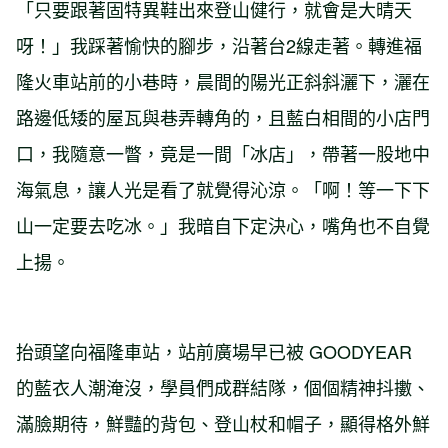
「只要跟著固特異鞋出來登山健行，就會是大晴天
呀！」我踩著愉快的腳步，沿著台2線走著。轉進福
隆火車站前的小巷時，晨間的陽光正斜斜灑下，灑在
路邊低矮的屋瓦與巷弄轉角的，且藍白相間的小店門
口，我隨意一瞥，竟是一間「冰店」，帶著一股地中
海氣息，讓人光是看了就覺得沁涼。「啊！等一下下
山一定要去吃冰。」我暗自下定決心，嘴角也不自覺
上揚。
抬頭望向福隆車站，站前廣場早已被 GOODYEAR
的藍衣人潮淹沒，學員們成群結隊，個個精神抖擻、
滿臉期待，鮮豔的背包、登山杖和帽子，顯得格外鮮