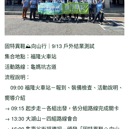
固特異鞋⛰️向山行｜9/13 戶外結業測試
集合地點：福隆火車站
活動路線：龜媽坑古道
流程說明：
09:00 福隆火車站－報到、裝備檢查、活動說明、
嚮導介紹
→ 09:15 起步走－各組出發，依分組路線完成關卡
→ 13:30 大湖山－四組路線會合
→ 16:00 龜壽谷街福德祠－頒發「固特異鞋⛰️向山