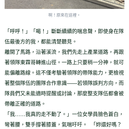
啊！原來在這裡。
「呼呼！」「喝！」斷斷續續的喘息聲，即使身在隊
伍最後方的我，都能清楚聽見。
離開了馬路，沿著溪流，我們先走上產業道路，再跟
著領隊東霖哥轉進山徑。一路上只要稍一分神，就可
能偏離路線。這不僅考驗著領隊的帶隊能力，更檢視
著整個隊伍的團隊合作意識——若領隊誤判方向，而
隊員們又未能適時提醒或討論，那麼整支隊伍都會被
帶離正確的道路。
「我……我真的走不動了。」一位女學員臉色蒼白，
彎著腰，雙手撐著膝蓋，氣喘吁吁。 「妳還好嗎？