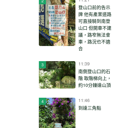
登山口前的告示
牌 他有產業道路
可直接騎到南登
山口 但開車不建
議，路窄無法會
車，路況也不適
合
11:39
南側登山口的石
階 取階梯向上，
約10分鐘達山頂
11:46
到達三角點