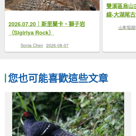
雙溪區烏山
線-大湖尾古
2026.07.20｜斯里蘭卡・獅子岩
山影狐蹤F
（Sigiriya Rock）
Sonia Chen
2026-08-07
您也可能喜歡這些文章