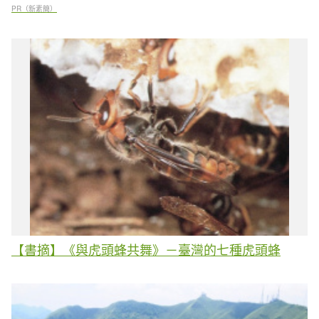
PR（新素簡）
【書摘】《與虎頭蜂共舞》－臺灣的七種虎頭蜂