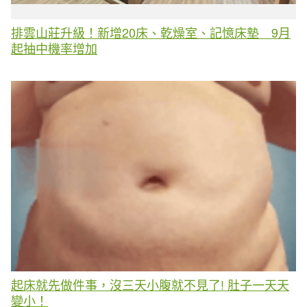
排雲山莊升級！新增20床、乾燥室、記憶床墊 9月
起抽中機率增加
起床就先做件事，沒三天小腹就不見了! 肚子一天天
變小！