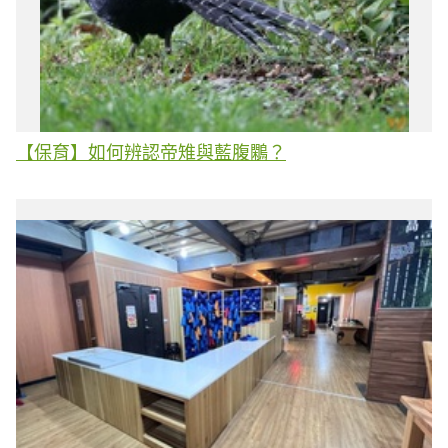
【保育】如何辨認帝雉與藍腹鷴？