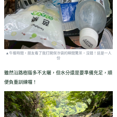
▲午餐時間，朋友看了我打開保冷袋的瞬間驚呆，沒錯！這是一人
份
雖然沿路樹蔭多不太曬，但水分還是要準備充足，順
便負重訓練囉！