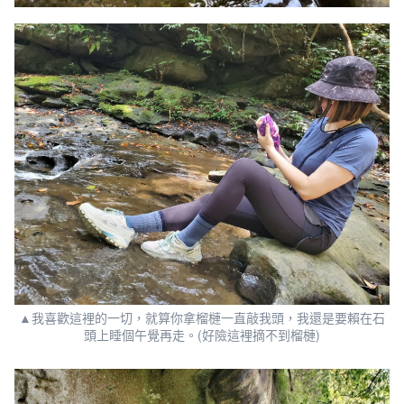
▲我喜歡這裡的一切，就算你拿榴槤一直敲我頭，我還是要賴在石
頭上睡個午覺再走。(好險這裡摘不到榴槤)