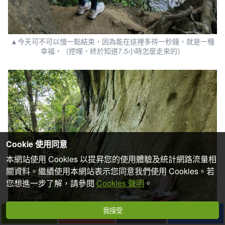
▲今天可不可以慢一點結束，因為能在這裡多待一秒鐘，就是一種
幸福。（挖哩，終於知道7.5小時怎麼走來的）
Cookie 使用同意
本網站使用 Cookies 以提昇您的使用體驗及統計網路流量相
關資料。繼續使用本網站表示您同意我們使用 Cookies。若
您想進一步了解，請參閱
Cookies 聲明
。
我接受
下一篇
拍個手吧
收藏
分享