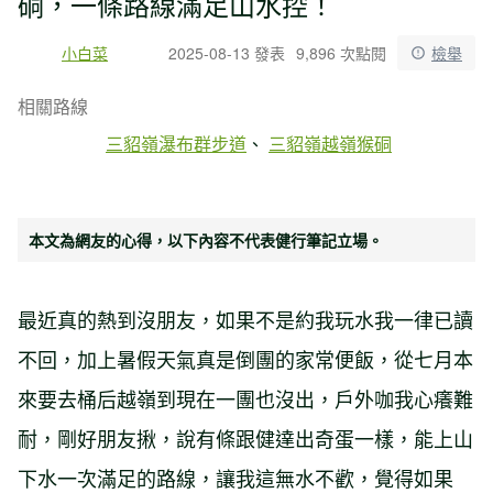
硐，一條路線滿足山水控！
小白菜
2025-08-13 發表
9,896 次點閱
檢舉
相關路線
三貂嶺瀑布群步道
三貂嶺越嶺猴硐
本文為網友的心得，以下內容不代表健行筆記立場。
最近真的熱到沒朋友，如果不是約我玩水我一律已讀
不回，加上暑假天氣真是倒團的家常便飯，從七月本
來要去桶后越嶺到現在一團也沒出，戶外咖我心癢難
耐，剛好朋友揪，說有條跟健達出奇蛋一樣，能上山
下水一次滿足的路線，讓我這無水不歡，覺得如果