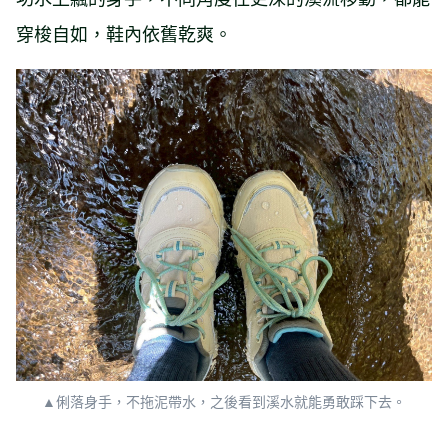
穿梭自如，鞋內依舊乾爽。
▲俐落身手，不拖泥帶水，之後看到溪水就能勇敢踩下去。