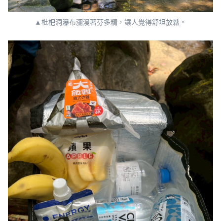
▲枇杷洞瀑布瀰漫著芬多精，讓人覺得舒坦放鬆。