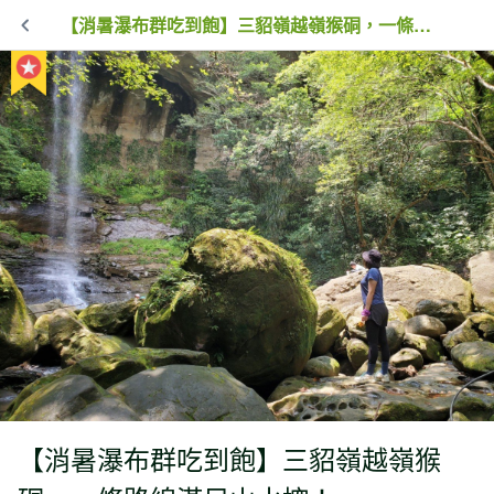
【消暑瀑布群吃到飽】三貂嶺越嶺猴硐，一條路線滿足山水控！
【消暑瀑布群吃到飽】三貂嶺越嶺猴