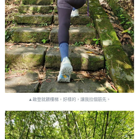
▲啟登就餵樓梯，好樣的，讓我拉個筋先。