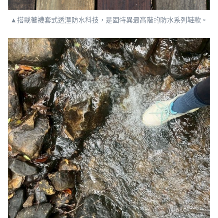
▲搭載著襪套式透溼防水科技，是固特異最高階的防水系列鞋款。