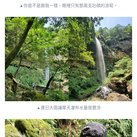
▲你是不是跟我一樣，眼裡只有那兩支壯碩的涼筍。
▲連日大雨讓摩天瀑布水量很豐沛