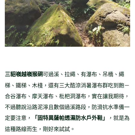
可過溪、拉繩、有瀑布、吊橋、繩
三貂嶺越嶺猴硐
梯、鐵梯、木棧，還有三大酷涼消暑瀑布群吃到飽－
合谷瀑布、摩天瀑布、枇杷洞瀑布，實在讓我期待，
不過聽說沿路泥濘且數個過溪路段，防滑抗水準備一
定要注意，
，就是為
「固特異薩帕透濕防水戶外鞋」
這種路線而生，剛好來試試。