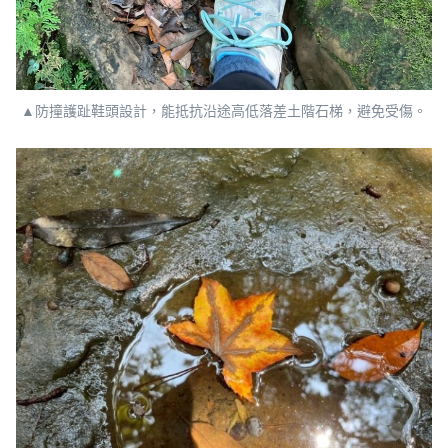
▲防撞護趾鞋頭設計，能抵抗沿途高低落差土階石梯，避免受傷。