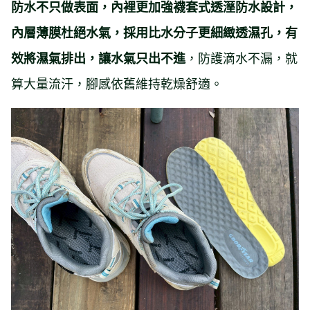
防水不只做表面，內裡更加強襪套式透溼防水設計，
內層薄膜杜絕水氣，採用比水分子更細緻透濕孔，有
，防護滴水不漏，就
效將濕氣排出，讓水氣只出不進
算大量流汗，腳感依舊維持乾燥舒適。