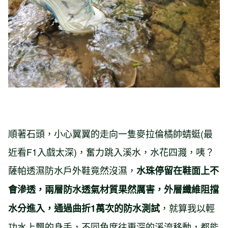
順著石頭，小心翼翼的走向一隻麥拉倫橘帥蜻蜓(最
近看F1入戲太深)，奮力跳入溪水，水花四濺，咦？
薩帕透濕防水戶外鞋竟然沒濕，
水珠停留在鞋面上不
會滲透，兩層防水透氣材質果然厲害，外層纖維阻擋
，就算我以輕
水分進入，通過曲折1萬次的防水測試
功水上飄的身手，不同角度往更深的溪流移動，都能