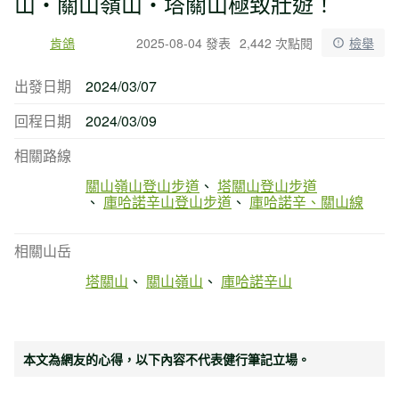
山・關山嶺山・塔關山極致壯遊！
肯鴿
2025-08-04 發表
2,442 次點閱
檢舉
出發日期
2024/03/07
回程日期
2024/03/09
相關路線
關山嶺山登山步道
塔關山登山步道
庫哈諾辛山登山步道
庫哈諾辛、關山線
相關山岳
塔關山
關山嶺山
庫哈諾辛山
本文為網友的心得，以下內容不代表健行筆記立場。