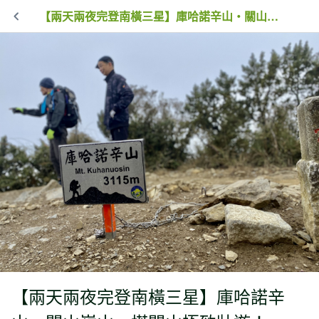
【兩天兩夜完登南橫三星】庫哈諾辛山・關山嶺山・塔關山極致壯遊！
【兩天兩夜完登南橫三星】庫哈諾辛