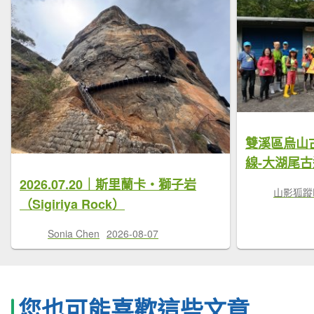
雙溪區烏山
線-大湖尾古
2026.07.20｜斯里蘭卡・獅子岩
山影狐蹤F
（Sigiriya Rock）
Sonia Chen
2026-08-07
您也可能喜歡這些文章