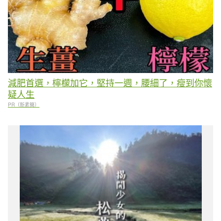
減肥首選，檸檬加它，堅持一週，腰細了，瘦到你懷
疑人生
PR（新素簡）