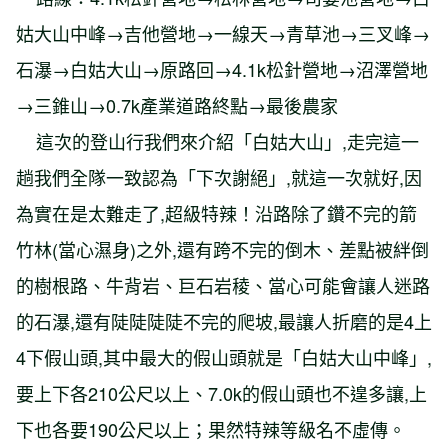
姑大山中峰→吉他營地→一線天→青草池→三叉峰→
石瀑→白姑大山→原路回→4.1k松針營地→沼澤營地
→三錐山→0.7k產業道路終點→最後農家
這次的登山行我們來介紹「白姑大山」,走完這一
趟我們全隊一致認為「下次謝絕」,就這一次就好,因
為實在是太難走了,超級特辣！沿路除了鑽不完的箭
竹林(當心濕身)之外,還有跨不完的倒木、差點被絆倒
的樹根路、牛背岩、巨石岩稜、當心可能會讓人迷路
的石瀑,還有陡陡陡陡不完的爬坡,最讓人折磨的是4上
4下假山頭,其中最大的假山頭就是「白姑大山中峰」,
要上下各210公尺以上、7.0k的假山頭也不遑多讓,上
下也各要190公尺以上；果然特辣等級名不虛傳。