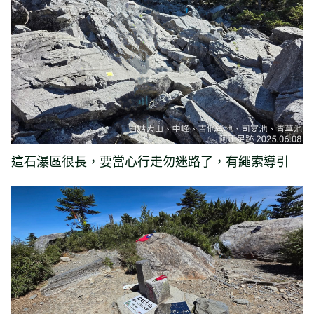
這石瀑區很長，要當心行走勿迷路了，有繩索導引