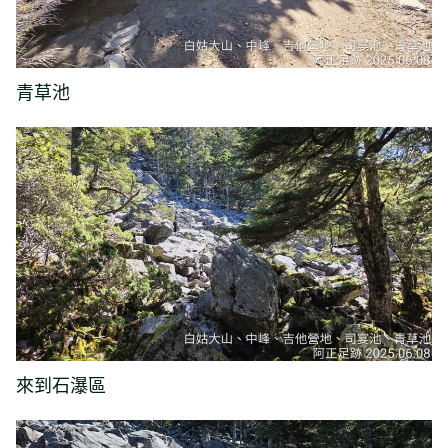
青草池
來到石瀑區