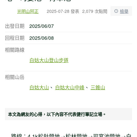
光明山阿正
2025-07-28 發表
2,079 次點閱
檢舉
出發日期
2025/06/07
回程日期
2025/06/08
相關路線
白姑大山登山步道
相關山岳
白姑大山
白姑大山中峰
三錐山
本文為網友的心得，以下內容不代表健行筆記立場。
路線：4.1k松針營地→松林營地→司宴池營地→白