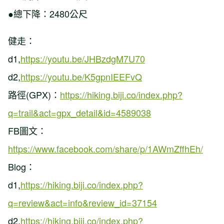
●總下降：2480公尺
健走：
d1,
https://youtu.be/JHBzdgM7U70
d2,
https://youtu.be/K5gpnIEEFvQ
路徑(GPX)：
https://hiking.biji.co/index.php?
q=trail&act=gpx_detail&id=4589038
FB圖文：
https://www.facebook.com/share/p/1AWmZffhEh/
Blog：
d1,
https://hiking.biji.co/index.php?
q=review&act=info&review_id=37154
d2,
https://hiking.biji.co/index.php?