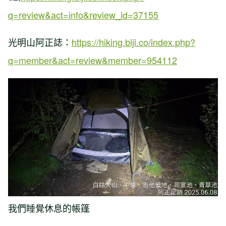
q=review&act=info&review_id=37155
光明山阿正誌：
https://hiking.biji.co/index.php?
q=member&act=review&member=954112
我們睡覺休息的帳篷