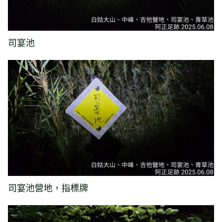
司宴池
司宴池營地，指標牌