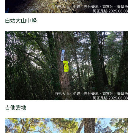
白姑大山中峰
吉他營地