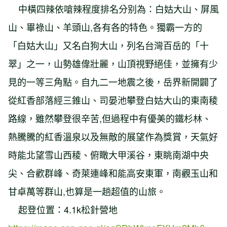
中橫四辣依嗆辣程度排名分别為：白姑大山、屏風
山、畢祿山、羊頭山,各有各的特色。獨霸一方的
「白姑大山」又名白狗大山，列名台灣百岳的「十
翠」之一，山勢雄偉壯麗，山頂視野絕佳，並擁有少
見的一等三角點。自九二一地震之後，岳界新開闢了
從紅香部落經三錐山、司晏池攀登白姑大山的東南稜
路線，雖然攀登很辛苦,但過程中有優美的鐵杉林、
熱騰騰的紅香溫泉以及無敵的展望作為獎賞，天氣好
時能北望雪山西稜、俯瞰大甲溪谷，東眺南湖中央
尖、合歡群峰、奇萊連峰和能高安東軍，南觀玉山和
甘卓萬等群山,也算是一趟超值的山旅。
起登位置：4.1k松針營地