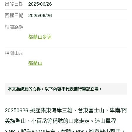
出發日期
2025/06/26
回程日期
2025/06/26
相關路線
都蘭山步道
相關山岳
都蘭山
本文為網友的心得，以下內容不代表健行筆記立場。
20250626-挑座集東海岸三雄、台東富士山、卑南/阿
美族聖山、小百岳等稱號的山來走走。這山單程
3.9K，爬升600M左右，費時5-6hr，雖有點小難走，