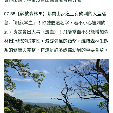
07:58【藤繫森林🌳】都蘭山步道上有鉤刺的大型藤
蔓-「飛龍掌血」！你聽聽這名字，若不小心被刺鉤
到，肯定會出大事（流血）！飛龍掌血不只能增加森
林樹冠層的穩定性，減緩強風的衝擊，維持森林生態
系的健康與完整，它還是許多蝴蝶幼蟲的重要食草。