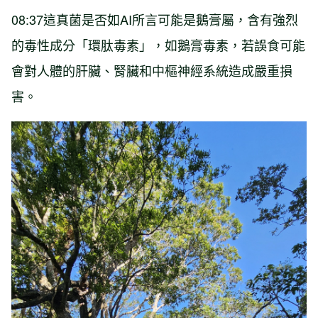
08:37這真菌是否如AI所言可能是鵝膏屬，含有強烈
的毒性成分「環肽毒素」，如鵝膏毒素，若誤食可能
會對人體的肝臟、腎臟和中樞神經系統造成嚴重損
害。