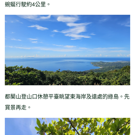
蜿蜒行駛約4公里。
都蘭山登山口休憩平臺眺望東海岸及遠處的綠島。先
賞景再走。