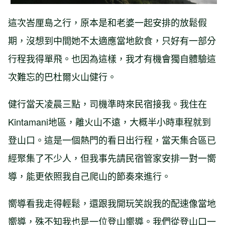
這次峇厘島之行，原本是和老婆一起安排的放鬆假
期，沒想到中間她不太適應當地飲食，只好有一部分
行程我得單飛。也因為這樣，我才有機會獨自體驗這
次難忘的巴杜爾火山健行。
健行當天凌晨三點，司機準時來民宿接我。我住在
Kintamani地區，離火山不遠，大概半小時車程就到
登山口。這是一個熱門的看日出行程，當天集合區已
經聚集了不少人，但我事先請民宿管家安排一對一嚮
導，能更依照我自己爬山的節奏來進行。
嚮導看我走得輕鬆，還跟我開玩笑說我的配速像當地
嚮導，殊不知我也是一位登山嚮導。我們從登山口一