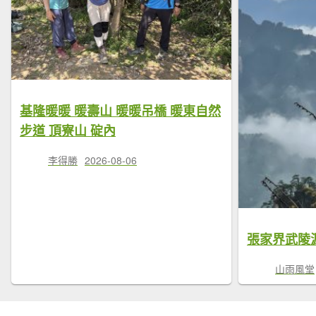
基隆暖暖 暖壽山 暖暖吊橋 暖東自然
步道 頂寮山 碇內
李得勝
2026-08-06
張家界武陵
山雨風堂