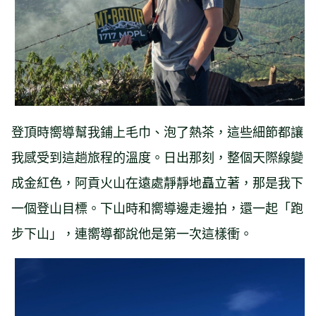
登頂時嚮導幫我鋪上毛巾、泡了熱茶，這些細節都讓
我感受到這趟旅程的溫度。日出那刻，整個天際線變
成金紅色，阿貢火山在遠處靜靜地矗立著，那是我下
一個登山目標。下山時和嚮導邊走邊拍，還一起「跑
步下山」，連嚮導都說他是第一次這樣衝。