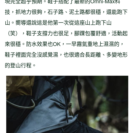
現完全超乎預期。鞋子搭配了最新的Omni-Max科
技，抓地力很夠，石子路、泥土路都很穩，還能跑下
山。嚮導還說這是他第一次從這座山上跑下山
（笑），鞋子支撐力也很足，腳踝包覆舒適，活動起
來很穩。防水效果也OK，一早霧氣重地上濕濕的，
鞋子裡面完全沒感覺濕，也很適合長距離、多變地形
的登山行程。