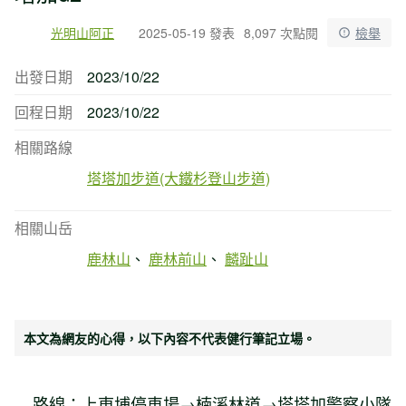
光明山阿正
2025-05-19 發表
8,097 次點閱
檢舉
出發日期
2023/10/22
回程日期
2023/10/22
相關路線
塔塔加步道(大鐵杉登山步道)
相關山岳
鹿林山
鹿林前山
麟趾山
本文為網友的心得，以下內容不代表健行筆記立場。
路線：上東埔停車場→楠溪林道→塔塔加警察小隊