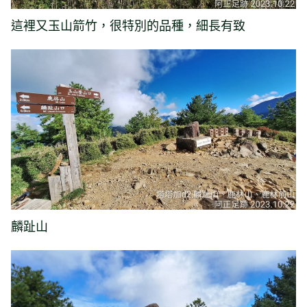
這裡又玉山箭竹，很特別的品種，細長有致
麟趾山