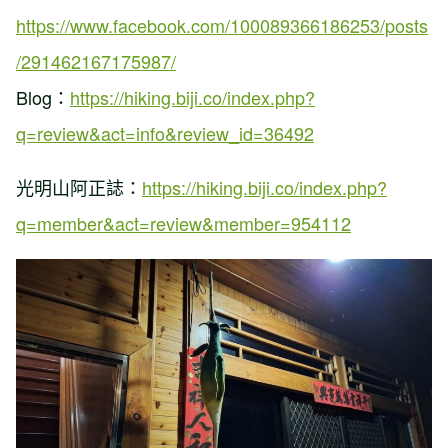
https://www.facebook.com/100089366186253/posts
/291462167175987/
Blog：
https://hiking.biji.co/index.php?
q=review&act=info&review_id=36492
光明山阿正誌：
https://hiking.biji.co/index.php?
q=member&act=review&member=954112