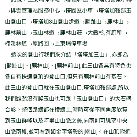
→排雲管理站服務中心→搭園區小車→塔塔加鞍部玉
山登山口→塔搭加3山登山步道→麟趾山→鹿林山→
鹿林前山→玉山林道→鹿林山莊→大鐵杉,有廁所→
楠溪林道→原路回→上東埔停車場
這次的登山行我們來介紹「塔塔加三山」,亦即為
[麟趾山]、[鹿林山]、[鹿林前山],此三山各具有特色也
各自有快速登頂的登山口,但只有鹿林前山有基石。
此三山的登山口就在玉山登山口.塔塔加鞍部處,所以
我們雖然沒有爬玉山也可跟「玉山登山口」的大石碑
合影。整個路線都在稜線上,時時可從不同角度欣賞
到玉山群峰以及阿里山山脈之美,向南則可眺望中央
山脈南段,並可看到如金字塔般的[關山]。在山頂附近