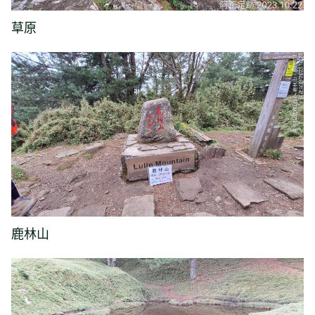
草原
鹿林山