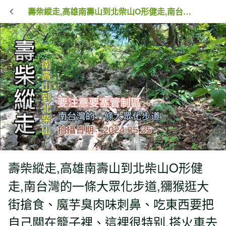
壽柴縱走,高雄南壽山到北柴山O形健走,南台灣的一條大眾化步道,獼猴逛大街搶食、魔芋臭肉味刺鼻、吃東西要把自己關在籠子裡、這裡很特别,搭火車去爬山,注意要塞管制區
壽柴縱走,高雄南壽山到北柴山O形健
走,南台灣的一條大眾化步道,獼猴逛大
街搶食、魔芋臭肉味刺鼻、吃東西要把
自己關在籠子裡、這裡很特别,搭火車去