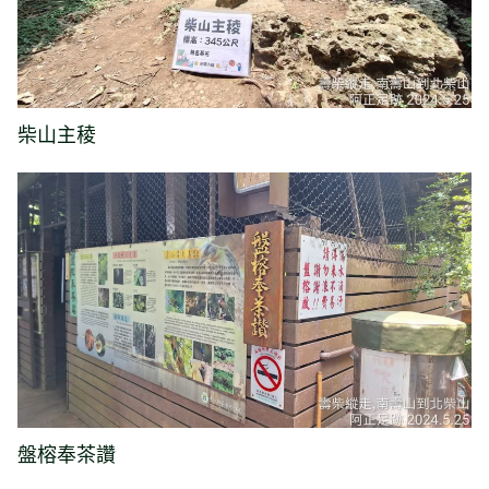
柴山主稜
盤榕奉茶讚