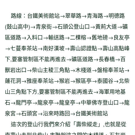
路線：台鐵美術館站→翠華路→青海路→明德路
(鼓山高中)→青泉街→石頭公登山口→黃荊大道→礦
區道路→入料口→輸送路→二棵榕→舊地磅→良友亭
→七蔓奉茶站→南好漢坡→壽山認證點→壽山高點峰
下,要塞管制區不能再進去→礦區道路→長春橋→百
獸岩出口→柴山主稜三角點→木棧道→盤榕奉茶站→
蓮花洞→雅座奉茶站→猴岩→猴區亭→泰國谷→北柴
山三角點下方,要塞管制區不能再進去→海軍用地基
石→龍門亭→龍泉亭→龍皇亭→中華佛寺登山口→龍
泉宮→石頭宮→沿來時路回→台鐵美術館站
這次的登山行我們來介紹「壽柴縱走」,也就是從
南壽山走到北柴山,串聯起這之間的木棧道、石灰岩