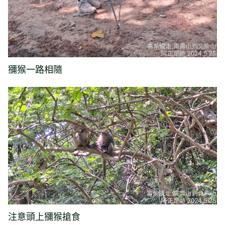
獼猴一路相隨
注意頭上獼猴搶食