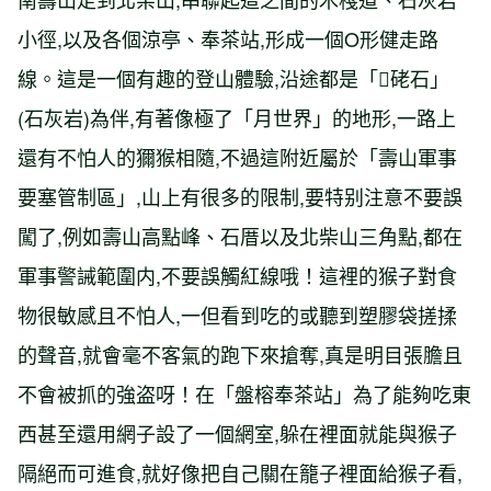
小徑,以及各個涼亭、奉茶站,形成一個O形健走路
線。這是一個有趣的登山體驗,沿途都是「硓石」
(石灰岩)為伴,有著像極了「月世界」的地形,一路上
還有不怕人的獮猴相隨,不過這附近屬於「壽山軍事
要塞管制區」,山上有很多的限制,要特别注意不要誤
闖了,例如壽山高點峰、石厝以及北柴山三角點,都在
軍事警誡範圍内,不要誤觸紅線哦！這裡的猴子對食
物很敏感且不怕人,一但看到吃的或聽到塑膠袋搓揉
的聲音,就會毫不客氣的跑下來搶奪,真是明目張膽且
不會被抓的強盗呀！在「盤榕奉茶站」為了能夠吃東
西甚至還用網子設了一個網室,躲在裡面就能與猴子
隔絕而可進食,就好像把自己關在籠子裡面給猴子看,