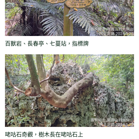
百獸岩、長春亭、七蔓站，指標牌
咾咕石奇觀，樹木長在咾咕石上