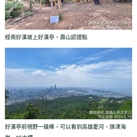
經南好漢坡上好漢亭，壽山認證點
好漢亭前視野一級棒，可以看到高雄愛河、旗津海