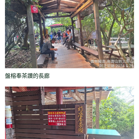
盤榕奉茶讚的長廊