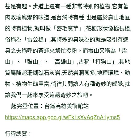
甚是有趣。步道上還有一種非常特别的植物,它有著
肉敗壞腐爛的味道,是台灣特有種,也是屬於壽山地區
的特有植物,就叫做「密毛魔芋」,花梗形狀像極長槍,
俗稱為「雷公槍」,其特殊的臭味為的就是吸引有逐
臭之夫稱呼的蒼蠅來幫忙授粉。而壽山又稱為「柴
山」、「鼓山」、「高雄山」,古稱「打狗山」,其地
質屬隆起珊瑚礁石灰岩,天然岩洞甚多,地理環境、動
物、植物生態豐富,徜徉其間讓人有種奇妙的感覺,就
讓我們一起來享受這趟奇妙之旅吧。
起完登位置：台鐵高雄美術館站
https://maps.app.goo.gl/wFk1sXvAqZnA1yms5
行程總覽：