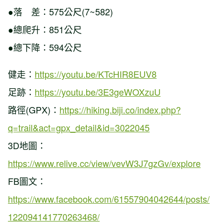
●落 差：575公尺(7~582)
●總爬升：851公尺
●總下降：594公尺
健走：
https://youtu.be/KTcHIR8EUV8
足跡：
https://youtu.be/3E3geWOXzuU
路徑(GPX)：
https://hiking.biji.co/index.php?
q=trail&act=gpx_detail&id=3022045
3D地圖：
https://www.relive.cc/view/vevW3J7gzGv/explore
FB圖文：
https://www.facebook.com/61557904042644/posts/
122094141770263468/