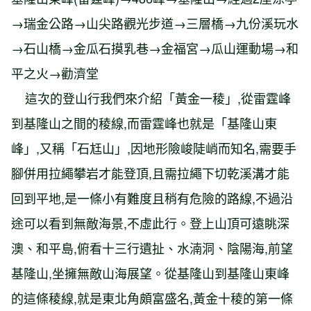
→瑞金公路→山尖路觀光步道→三層橋→九份溪玩水
→石山橋→金瓜石摸乳巷→金福宮→瓜山運動場→和
平之火→勸濟堂
這次的登山行我們來介紹「黃金一稜」,從雷霆峰
到基隆山之間的稜線,而雷霆峰也就是「基隆山東
峰」,又稱「石尪山」,因地形險峻陡峭而知名,需要手
腳併用拉繩攀岩才能登頂,且需拉繩下切乾溪溝才能
回到平地,是一條小有難度且稍有危險的路線,不過沿
途可以看到無敵海景,不虛此行。登上山頂可遠眺深
澳、和平島,俯看十三行遺扯、水湳洞、陰陽海,前望
基隆山,坐擁無敵山海展望。從基隆山到基隆山東峰
的這條稜線,就是東北角頗富盛名,黃金十稜的第一條