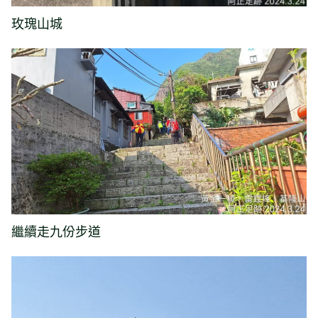
玫瑰山城
繼續走九份步道