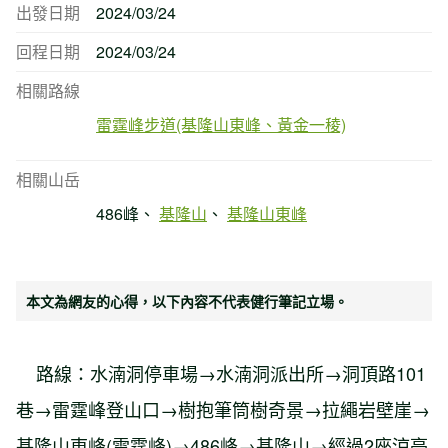
出發日期
2024/03/24
回程日期
2024/03/24
相關路線
雷霆峰步道(基隆山東峰、黃金一稜)
相關山岳
486峰
基隆山
基隆山東峰
本文為網友的心得，以下內容不代表健行筆記立場。
路線：水湳洞停車場→水湳洞派出所→洞頂路101
巷→雷霆峰登山口→樹抱筆筒樹奇景→拉繩岩壁崖→
基隆山東峰(雷霆峰)→486峰→基隆山→經過2座涼亭