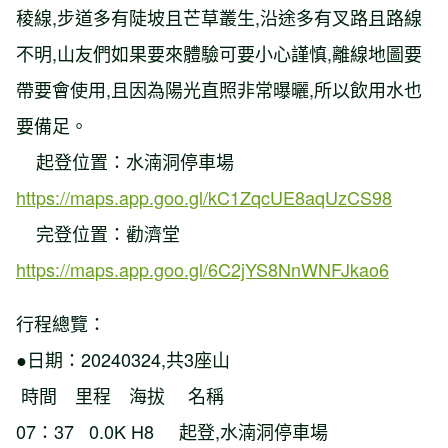
稜線,步道多有陡坡且芒草叢生,沿途多有叉路且路線
不明,山友們如果要來體驗可要小心謹慎,離線地圖要
帶要會使用,且因為陽光直照非常曝曬,所以飲用水也
要備足。
起登位置：水湳洞停車場
https://maps.app.goo.gl/kC1ZqcUE8aqUzCS98
完登位置：勸濟堂
https://maps.app.goo.gl/6C2jYS8NnWNFJkao6
行程總覽：
●日期：20240324,共3座山
時間 里程 海拔 名稱
07：37 0.0K H8 起登,水湳洞停車場