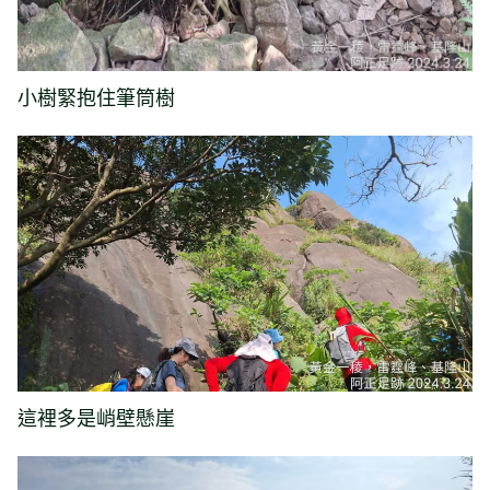
小樹緊抱住筆筒樹
這裡多是峭壁懸崖