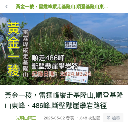
黃金一稜，雷霆峰縱走基隆山,順登基隆山東峰、486峰,斷壁懸崖攀岩路徑
黃金一稜，雷霆峰縱走基隆山,順登基隆
山東峰、486峰,斷壁懸崖攀岩路徑
光明山阿正
2025-05-02 發表
1,848 次點閱
檢舉