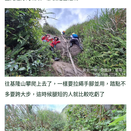
往基隆山攀爬上去了，一樣要拉繩手腳並用，踏點不
多要跨大步，這時候腿短的人就比較吃虧了