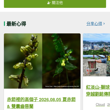
關注他
最新心得
分享心得
紅淡山-獅
穿越劉銘傳
赤箭裡的高個子 2026.08.05 夏赤箭
Cloud
2
& 雙囊齒唇蘭