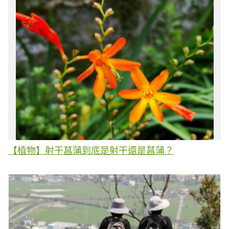
【植物】射干菖蒲到底是射干還是菖蒲？