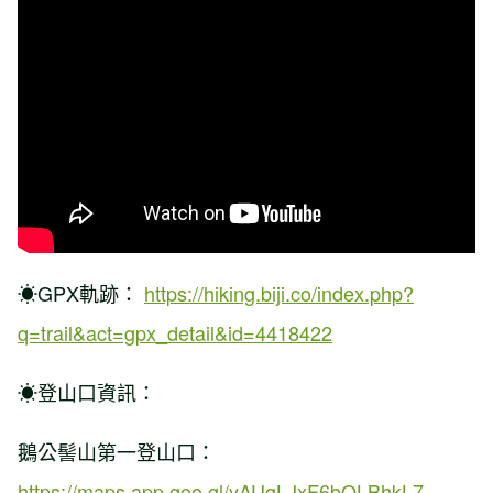
☀GPX軌跡：
https://hiking.biji.co/index.php?
q=trail&act=gpx_detail&id=4418422
☀登山口資訊：
鵝公髻山第一登山口：
https://maps.app.goo.gl/yAUgLJxF6bQLBhkL7