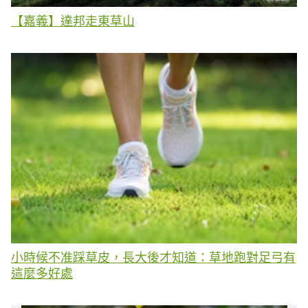
【嘉義】達邦走東草山
小時候不准踩草皮，長大後才知道：草地跑對足弓有
這麼多好處