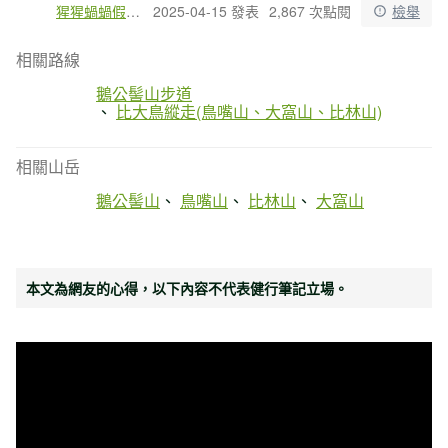
猩猩蝸蝸假日生活
2025-04-15 發表
2,867 次點閱
檢舉
相關路線
鵝公髻山步道
比大鳥縱走(鳥嘴山、大窩山、比林山)
相關山岳
鵝公髻山
鳥嘴山
比林山
大窩山
本文為網友的心得，以下內容不代表健行筆記立場。