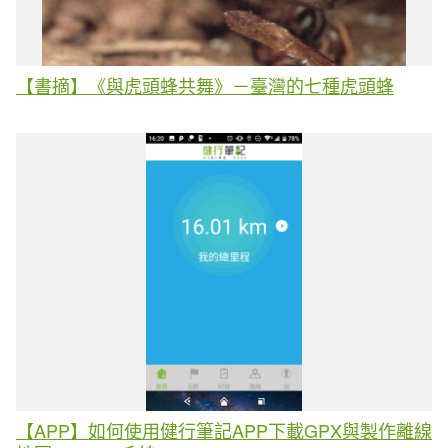
【書摘】《與虎頭蜂共舞》－臺灣的七種虎頭蜂
【APP】如何使用健行筆記APP下載GPX與製作離線