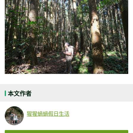
本文作者
猩猩蝸蝸假日生活