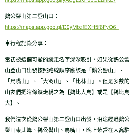
鵝公髻山第二登山口：
https://maps.app.goo.gl/D9yMbzfEXH5f6FyQ6
☀行程記錄分享：
當初被這個可愛的縱走名字深深吸引，如果從鵝公髻
山登山口出發按照路線順序應該是「鵝公髻山」、
「鳥嘴山」、「大窩山」、「比林山」。但是多數的
山友們把這條縱走稱之為【鵝比大鳥】或是【鵝比鳥
大】。
我們這次從鵝公髻山第二登山口出發，沿途經過鵝公
髻山東北峰、鵝公髻山、鳥嘴山，晚上紮營在大窩駐