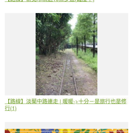
【路線】淡蘭中路連走 | 暖暖->十分－是旅行也是修
行(1)