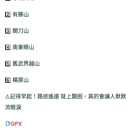
2️⃣ 有勝山
3️⃣ 關刀山
4️⃣ 南東眼山
5️⃣ 舊武界越山
6️⃣ 橫屏山
⚠️記得早起！路途遙遠 陡上艱困，真的會讓人默默
流眼淚 ⠀
📑
GPX