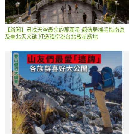
【新聞】尋找天空最亮的那顆星 觀傳局攜手指南宮
及臺北天文館 打造貓空為台北觀星勝地