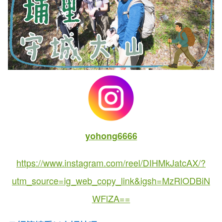
yohong6666
https://www.instagram.com/reel/DIHMkJatcAX/?
utm_source=ig_web_copy_link&igsh=MzRlODBiN
WFlZA==