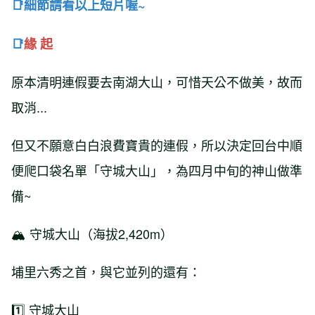
📑
細節請看以上短片喔~
📑
緣 起
原本清明連假要去南湖大山，可惜天公不做美，故而
取消...
但又不願意白白浪費寶貴的連假，所以決定回台中順
便爬口袋名單「守城大山」，為四月中旬的神山做準
備~
🏔️ 守城大山（海拔2,420m）
埔里六秀之首，與它並列的還有：
1️⃣ 守城大山