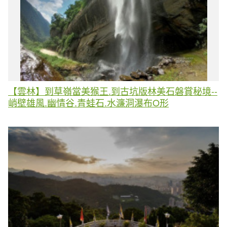
【雲林】到草嶺當美猴王.到古坑版林美石磐賞秘境--
峭壁雄風.幽情谷.青蛙石.水濂洞瀑布O形