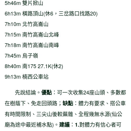
5h46m 雙片掀山
6h13m 橫路頂山(休6，三岔路口找路20)
7h10m 北竹高崙山
7h15m 南竹高崙山北峰
7h18m 南竹高崙山南峰
7h45m 烏子嶺
8h40m 南175 27.1K(休2)
9h13m 楠西公車站
先說結論。
：可一次收集24座山頭、多數都
優點
在樹蔭下、免走回頭路；
：體力有要求、搭公車
缺點
有時間限制、三尖山後較蕪雜、全程幾無水源(仙公
廟為途中最近補水點)。
：
對體力有信心者可
建議
1.