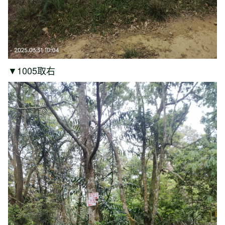
▼1005取右