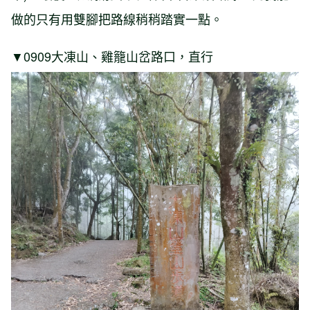
做的只有用雙腳把路線稍稍踏實一點。
▼0909大凍山、雞籠山岔路口，直行