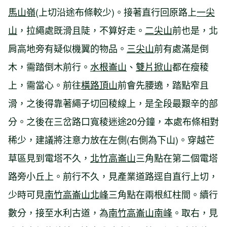
馬山嶺
(上切沿途布條較少)。接著直行回原路上
一尖
山
，拉繩處既滑且陡，不算好走。
二尖山
前也是，北
肩高地旁有疑似機翼的物品。
三尖山
前有處滿是倒
木，需踏倒木前行。
水根崙山
、
雙片掀山
都在瘦稜
上，需當心。前往
橫路頂山
前會先腰遶，踏點窄且
滑，之後得靠著繩子切回稜線上，是全段最艱辛的部
分。之後在三岔路口寬稜迷途20分鐘，本處布條相對
稀少，建議將注意力放在左側(右側為下山)。穿越芒
草區見到電塔不久，
北竹高崙山
三角點在第二個電塔
路旁小丘上。前行不久，見產業道路逕自直行上切，
少時可見
南竹高崙山北峰
三角點在兩根紅柱間。續行
數分，接至水利古道，為
南竹高崙山南峰
。取右，見