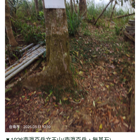
▼1026南瀛百岳文玉山(南瀛百岳，無基石)