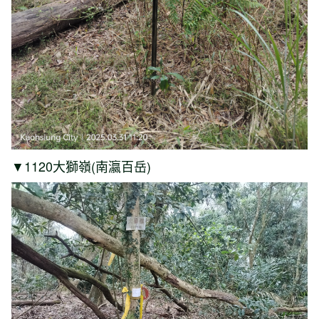
▼1120大獅嶺(南瀛百岳)