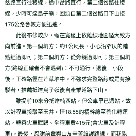
岔路直行往稜線，途中岔路直行，第二個岔路往稜
線，少時可達
烏子嶺
，回頭自第二個岔路口下山接
175公路會較方便迅速。
此後布條較少，需在寬稜上依離線地圖循大致方
向前進。第一個坍方：約1公尺長，小心沿窄仄的踏
點經過即可；第二個坍方：從旁繞過即可；第三個坍
方(路線正確者不會遇到)：不可通行，退後一小段
後，正確路徑在芒草堆中。不強求完整路線或是有接
駁者，推薦抵達烏子嶺後自產業道路下山。
雖提前10來分抵達楠西站，但公車早已過站。故
以計程車接駁至玉井，搭18:55的橘幹線至善化轉運
站，轉乘火車賦歸。全程車費415元(含火車及計程
車)。最後，感謝前輩與山友辛苦維護路線，而我能