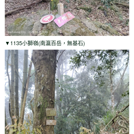
▼1135小獅嶺(南瀛百岳，無基石)