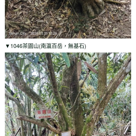
▼1046茶園山(南瀛百岳，無基石)