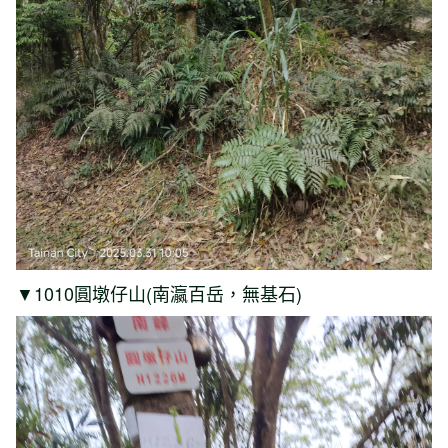
▼1010圓墩仔山(南瀛百岳，無基石)