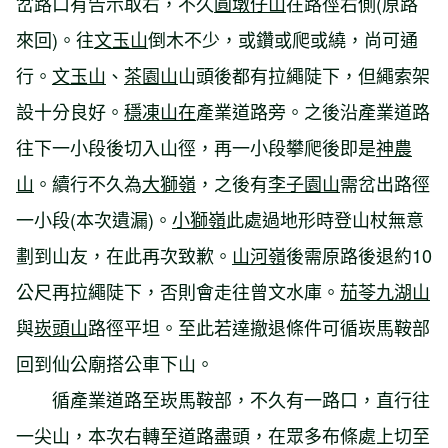
岔路口有告示取右，不久
圓墩仔山
在路徑右側(原路
來回)。往
文玉山
倒木不少，或鑽或爬或繞，尚可通
行。
文玉山
、
茶園山
山頭後都有拉繩陡下，但繩索架
設十分良好。
穩凍山在
產業道路旁。之後沿產業道路
往下一小段後切入山徑，再一小段攀爬後即是
神農
山
。續行不久為
大獅嶺
，之後有
李子園山
需岔出路徑
一小段(本次遺漏)。
小獅嶺
此處過地形時登山杖無意
劃到山友，在此再次致歉。
山河嶺
後需原路後退約10
公尺再拉繩陡下，否則會走往曾文水庫。
茄苓九湖山
與
崁頭山
路徑平坦。至此若達撤退條件可循崁馬鞍部
回到仙公廟搭公車下山。
循產業道路至崁馬鞍部，不久有一路口，直行往
一尖山，本次右轉至道路盡頭，在眾多布條處上切至