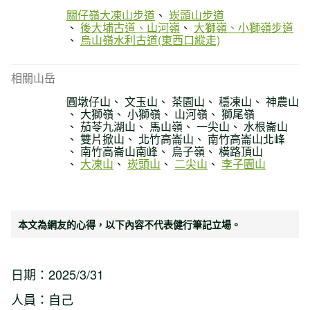
關仔嶺大凍山步道
崁頭山步道
後大埔古道、山河嶺
大獅嶺、小獅嶺步道
烏山嶺水利古道(東西口縱走)
相關山岳
圓墩仔山
文玉山
茶園山
穩凍山
神農山
大獅嶺
小獅嶺
山河嶺
獅尾嶺
茄苓九湖山
馬山嶺
一尖山
水根崙山
雙片掀山
北竹高崙山
南竹高崙山北峰
南竹高崙山南峰
烏子嶺
橫路頂山
大凍山
崁頭山
二尖山
李子園山
本文為網友的心得，以下內容不代表健行筆記立場。
日期：2025/3/31
人員：自己