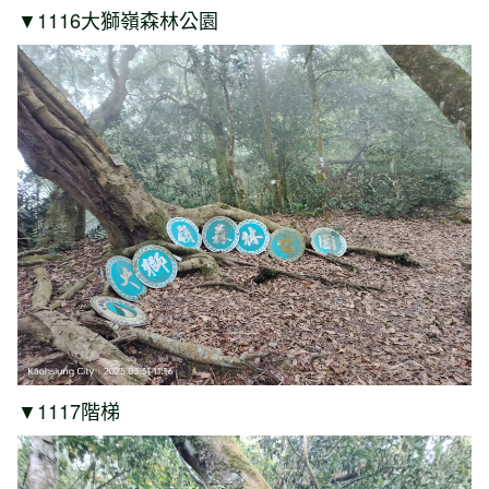
▼1116大獅嶺森林公園
▼1117階梯