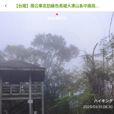
【台南】搭公車走訪綠色長城大凍山系中南段(大凍山-烏子嶺)