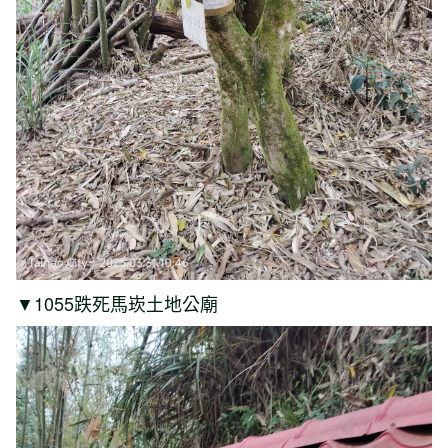
▼1055跌死馬崁土地公廟