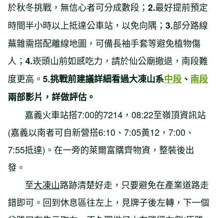
於秋冬挑戰，無信心者可分成數段；
最好提前預定
2.
時間半小時以上抵達公車站，以免向隅；
部分路線
3.
蕪雜需搭配離線地圖，可備長袖手套等避免植物傷
人；
崁頭山前如感吃力，請於仙公廟撤退，南段難
4.
度更高。
5.挑戰前建議詳細看過大凍山系
中段
、
南段
兩部影片，詳做評估。
嘉義火車站搭7:00的7214，08:22至嶺頂資訊站
(嘉義以南者可自新營搭6:10、7:05黃12，7:00、
7:55抵達)。在一旁的萊爾富購齊物資，整裝後出
發。
至
大凍山
路跡清楚好走，只要避免在產業道路走
錯即可。回到休息區往左上，見牌子後左轉，下一個