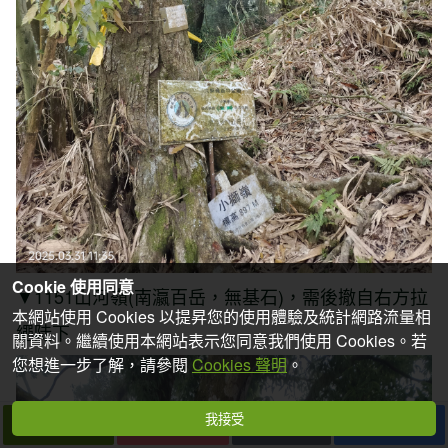
Cookie 使用同意
▼1151山河嶺(南瀛百岳，無基石)，需後撤自右方拉
本網站使用 Cookies 以提昇您的使用體驗及統計網路流量相
繩陡下
關資料。繼續使用本網站表示您同意我們使用 Cookies。若
您想進一步了解，請參閱
Cookies 聲明
。
我接受
下一篇
拍個手吧
收藏
分享