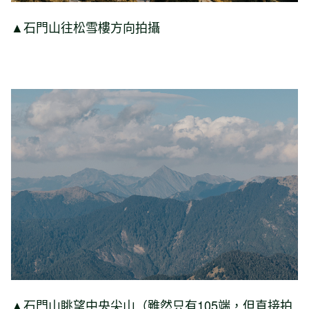
▲石門山往松雪樓方向拍攝
▲石門山眺望中央尖山（雖然只有105端，但直接拍