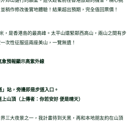
，並稍作修改後實地體驗！結果超出預期，完全值回票價！
2米，是香港島的最高峰。太平山還緊鄰西高山，兩山之間有步
定一次性征服這兩座美山，一覽無遺！
當地氣象預報顯示高紫外線
道
」站，旁邊即是步道入口。
道上山頂（上傳者：你若安好 便是晴天）
三大夜景之一，我計畫待到天黑，再和本地朋友約在山頂
。