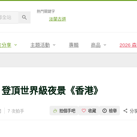
熱門關鍵字
淡蘭古道
友分享
主題活動
專輯
商品
2026
！登頂世界級夜景《香港》
閱
7 次拍手
分
拍個手吧
收藏
檢舉