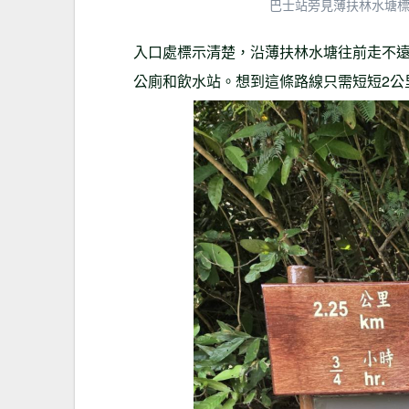
巴士站旁見薄扶林水塘
入口處標示清楚，沿薄扶林水塘往前走不
公廁和飲水站。想到這條路線只需短短2公