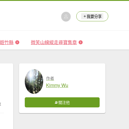
我要分享
 森遊竹縣
微笑山線縱走尋寶集章
作者
Kimmy Wu
關注他
享