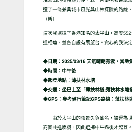
選了一條兼具城市風光與山林探險的路線
（樂）
這次我選擇了香港知名的
太平山
，高度55
道相連，並各自設有展望台。貪心的我決
◆
日期：2025/03/16 天氣晴朗有雲，
◆時間：中午後
◆起登地點：薄扶林水塘
◆交通：坐巴士至「薄扶林道;薄扶林水塘
◆GPS：參考健行筆記GPS路線：薄扶林
由於太平山的夜景久負盛名，被譽為世界
商圈共進晚餐，因此選擇中午過後才起登