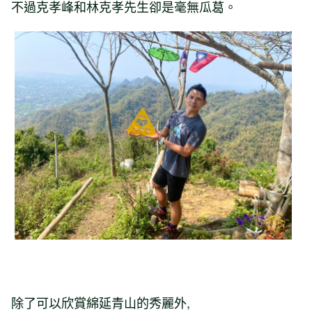
不過克孝峰和林克孝先生卻是毫無瓜葛。
除了可以欣賞綿延青山的秀麗外,