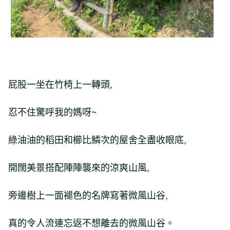
屁股一坐在竹椅上一轉頭,
忍不住驚呼我的媽呀~
綠油油的稻田和櫛比鱗次的屋舍全盡收眼底,
開闊美景搭配陣陣襲來的涼爽山風,
旁邊樹上一面褪色的名牌寫著微風山谷,
真的令人流連忘返不想離去的微風山谷。