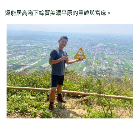
還能居高臨下綜覽美濃平原的豐饒與富庶。