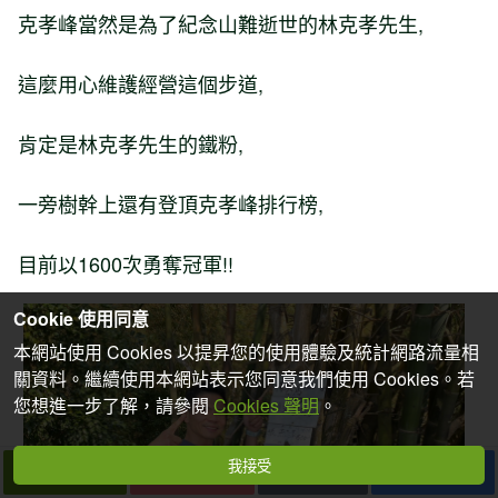
克孝峰當然是為了紀念山難逝世的林克孝先生,
這麼用心維護經營這個步道,
肯定是林克孝先生的鐵粉,
一旁樹幹上還有登頂克孝峰排行榜,
目前以1600次勇奪冠軍!!
Cookie 使用同意
本網站使用 Cookies 以提昇您的使用體驗及統計網路流量相
關資料。繼續使用本網站表示您同意我們使用 Cookies。若
您想進一步了解，請參閱
Cookies 聲明
。
我接受
下一篇
拍個手吧
收藏
分享