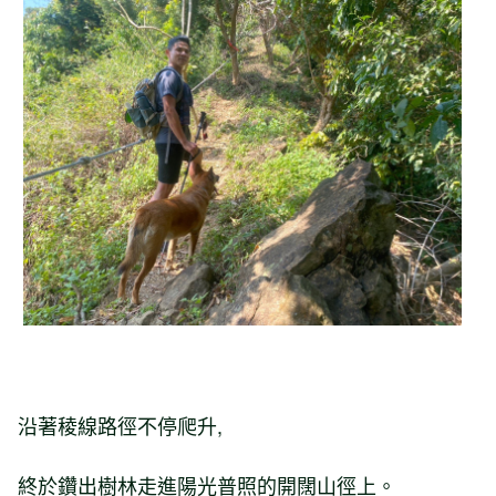
沿著稜線路徑不停爬升,
終於鑽出樹林走進陽光普照的開闊山徑上。