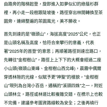
由路旁的階梯起登，旋即進入如夢似幻的綠蔭杉群
裡，再小走一段樹跟陡坡後，路徑穿出林間轉換至茶
園旁，連綿整遍的茶園風光，美不勝收。
首先到達的是"嶺頭山"，海拔高度"2025"公尺，也正
是山頭名稱及高度，恰符合來攀行的意義，代表
著"2025年的首登"的意思；再順著路徑到達岔路口，
先轉往"金柑樹山"，路徑上上下下的大概會經過二座
小山頭(嶺頭山東峰、金柑樹山西北峰)，晨霧中偶爾
穿透林隙的光線，似賦予更"神聖"的樣貌，"金柑樹
山"現列為台灣小百岳，通稱的"溪頭四姝"之一，附近
山頭林立，路徑或林道比較複雜交錯，在標示上也較
不完備，建議參考圖資路線較為安全；之後再繞行