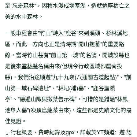
至"忘憂森林"，因積水漫成堰塞湖，造就這座枯亡之
美的水中森林。
一般車程會由"竹山"轉入"鹿谷"來到溪頭、杉林溪地
區，而此一方向也正是清時期"開山撫蕃"的重要路
線，當時竹山甚有"前山第一城"的名號，開城設縣也
是後來
雲林縣
名稱由來(但現今行政區域卻屬南投
縣)，我們沿途順遊"九十九崁(八通關古道起點)"、"前
山第一城石碑遺址"、"林圮(埔)墓"、"鹿谷聖蹟
亭"、"德遍山陬與撤禁告示碑"，可惜的是錯過"林鳳
池舉人墓"(凍頂烏龍茶由來)，這些都是史蹟文化的最
佳見證。
↓ 行程概要、費時紀錄及gpx，詳載於YT頻道: 遊.語