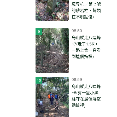
境界杭／第七號
的砂岩柱，歸類
在不明點位)
08:50
烏山縱走八連峰
~7(走了1.5K，
一路上會一直看
到這個指標)
08:59
烏山縱走八連峰
~8(有一隻小黑
駐守在最佳展望
點這裡)