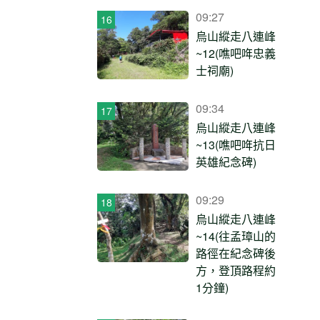
09:27
烏山縱走八連峰
~12(噍吧哖忠義
士祠廟)
09:34
烏山縱走八連峰
~13(噍吧哖抗日
英雄紀念碑)
09:29
烏山縱走八連峰
~14(往孟璋山的
路徑在紀念碑後
方，登頂路程約
1分鐘)