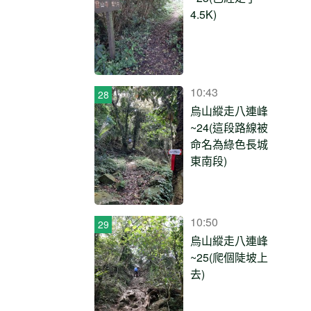
4.5K)
10:43
烏山縱走八連峰
~24(這段路線被
命名為綠色長城
東南段)
10:50
烏山縱走八連峰
~25(爬個陡坡上
去)