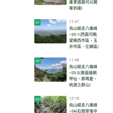
產業道路可以開
車到達)
11:47
烏山縱走八連峰
~33-1(西面可眺
望楠西市區、玉
井市區、左鎮區)
11:48
烏山縱走八連峰
~33-2(東面遠眺
甲仙、那瑪夏、
桃源之群山)
12:18
烏山縱走八連峰
~34(右側草堆中