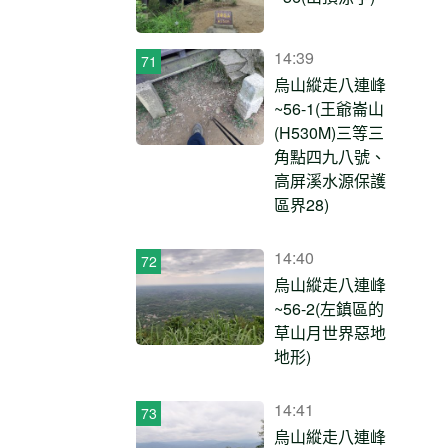
14:39
烏山縱走八連峰
~56-1(王爺崙山
(H530M)三等三
角點四九八號、
高屏溪水源保護
區界28)
14:40
烏山縱走八連峰
~56-2(左鎮區的
草山月世界惡地
地形)
14:41
烏山縱走八連峰