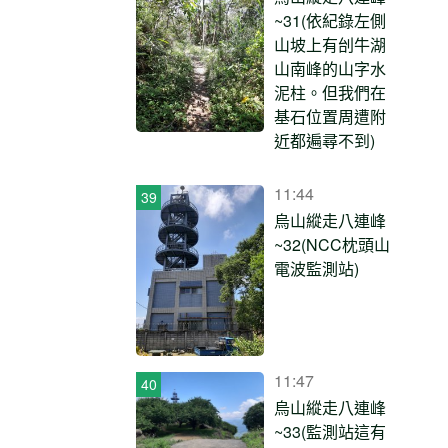
~31(依紀錄左側
山坡上有刣牛湖
山南峰的山字水
泥柱。但我們在
基石位置周遭附
近都遍尋不到)
11:44
烏山縱走八連峰
~32(NCC枕頭山
電波監測站)
11:47
烏山縱走八連峰
~33(監測站這有