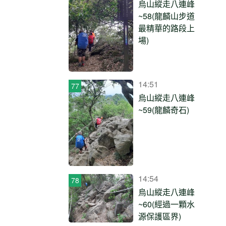
烏山縱走八連峰
~58(龍麟山步道
最精華的路段上
場)
14:51
烏山縱走八連峰
~59(龍麟奇石)
14:54
烏山縱走八連峰
~60(經過一顆水
源保護區界)