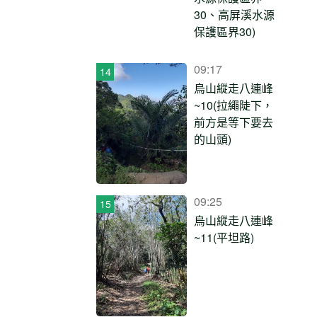
30、高屏溪水源
保護區界30)
09:17
烏山縱走八連峰
~10(拉繩陡下，
前方是等下要去
的山頭)
09:25
烏山縱走八連峰
~11(平坦路)