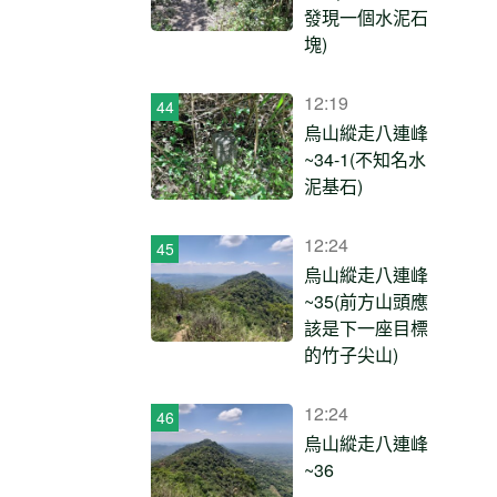
發現一個水泥石
塊)
12:19
烏山縱走八連峰
~34-1(不知名水
泥基石)
12:24
烏山縱走八連峰
~35(前方山頭應
該是下一座目標
的竹子尖山)
12:24
烏山縱走八連峰
~36