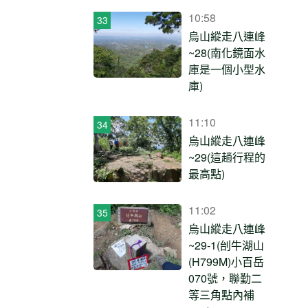
10:58
烏山縱走八連峰
~28(南化鏡面水
庫是一個小型水
庫)
11:10
烏山縱走八連峰
~29(這趟行程的
最高點)
11:02
烏山縱走八連峰
~29-1(刣牛湖山
(H799M)小百岳
070號，聯勤二
等三角點內補