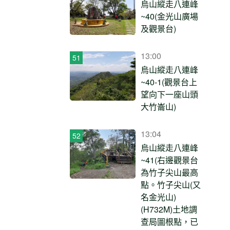
烏山縱走八連峰
~40(金光山廣場
及觀景台)
13:00
烏山縱走八連峰
~40-1(觀景台上
望向下一座山頭
大竹崙山)
13:04
烏山縱走八連峰
~41(右邊觀景台
為竹子尖山最高
點。竹子尖山(又
名金光山)
(H732M)土地調
查局圖根點，已