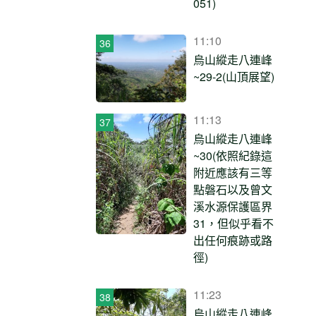
051)
11:10
烏山縱走八連峰
~29-2(山頂展望)
11:13
烏山縱走八連峰
~30(依照紀錄這
附近應該有三等
點磐石以及曾文
溪水源保護區界
31，但似乎看不
出任何痕跡或路
徑)
11:23
烏山縱走八連峰