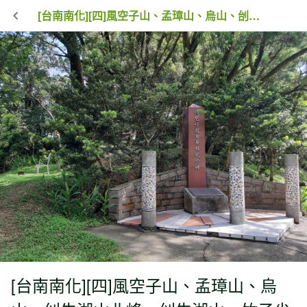
[台南南化][四]風空子山、孟璋山、烏山、刣牛湖山北峰、刣牛湖山、竹子尖山(金光山)、紫竹寺後山、大竹崙山、石松子山、王爺崙山、龍鱗岩、心子寮山
[台南南化][四]風空子山、孟璋山、烏