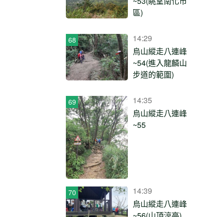
~53(眺望南化市
區)
14:29
烏山縱走八連峰
~54(進入龍麟山
步道的範圍)
14:35
烏山縱走八連峰
~55
14:39
烏山縱走八連峰
~56(山頂涼亭)