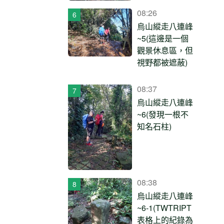
08:26
烏山縱走八連峰
~5(這邊是一個
觀景休息區，但
視野都被遮蔽)
08:37
烏山縱走八連峰
~6(發現一根不
知名石柱)
08:38
烏山縱走八連峰
~6-1(TWTRIPT
表格上的紀錄為