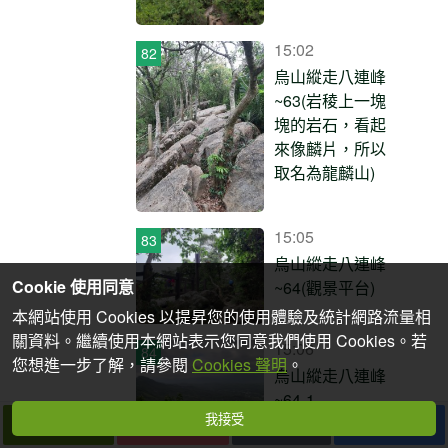
15:02
烏山縱走八連峰
~63(岩稜上一塊
塊的岩石，看起
來像麟片，所以
取名為龍麟山)
15:05
烏山縱走八連峰
Cookie 使用同意
~64(觀景平台)
本網站使用 Cookies 以提昇您的使用體驗及統計網路流量相
關資料。繼續使用本網站表示您同意我們使用 Cookies。若
15:06
您想進一步了解，請參閱
Cookies 聲明
。
烏山縱走八連峰
~64-1
我接受
下一篇
拍個手吧
收藏
分享