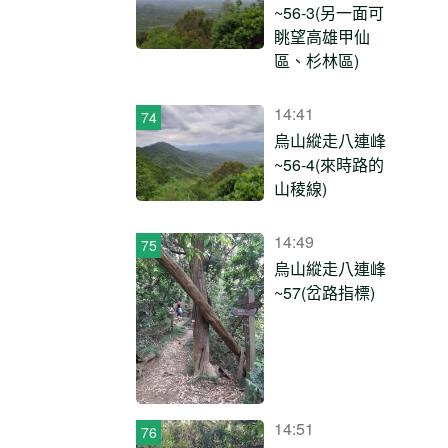
~56-3(另一面可
眺望高雄甲仙
區、杉林區)
14:41
烏山縱走八連峰
~56-4(來時路的
山稜線)
14:49
烏山縱走八連峰
~57(岔路指標)
14:51