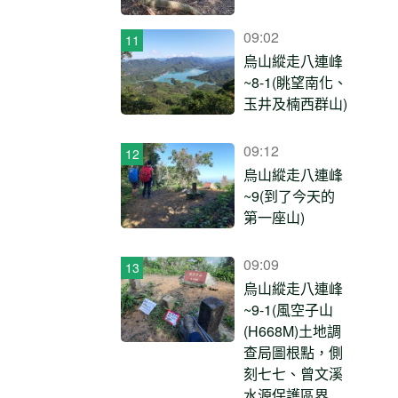
09:02
烏山縱走八連峰
~8-1(眺望南化、
玉井及楠西群山)
09:12
烏山縱走八連峰
~9(到了今天的
第一座山)
09:09
烏山縱走八連峰
~9-1(風空子山
(H668M)土地調
查局圖根點，側
刻七七、曾文溪
水源保護區界