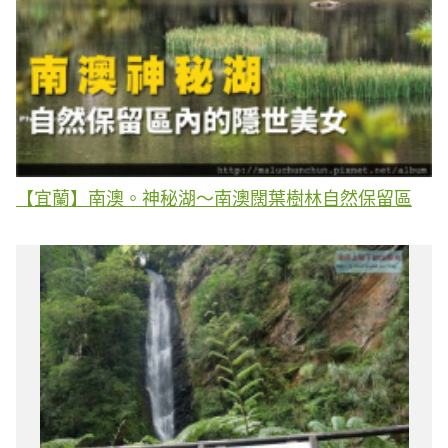
【宜蘭】南澳。神秘湖～南澳闊葉樹林自然保留區