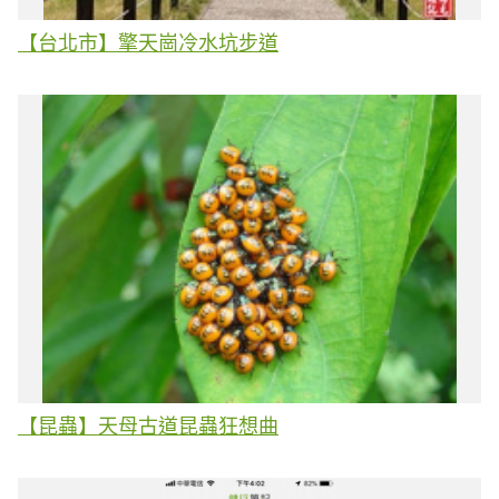
【台北市】擎天崗冷水坑步道
【昆蟲】天母古道昆蟲狂想曲