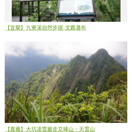
【宜蘭】九寮溪自然步道-戈霸瀑布
【嘉義】大坑凌雲巖走文峰山、天雲山